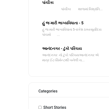
પાંચીકા
પાંચીકા શાળામાં વિશ્રાંતિ...
હું જ મારી ભાગ્યવિધાતા - 5
હું જ મારી ભાગ્યવિધાતા 5-રાકેશ ઠક્કરસૂર્યોદય
પાંચમો ...
આનંદનગર - ટુંકો પરિચય
આનંદનગર નો ટુંકો પરિચયઆનંદનગર એ
માત્ર ઈંટ-સિમેન્ટથી બનેલી ચ...
Categories
Short Stories