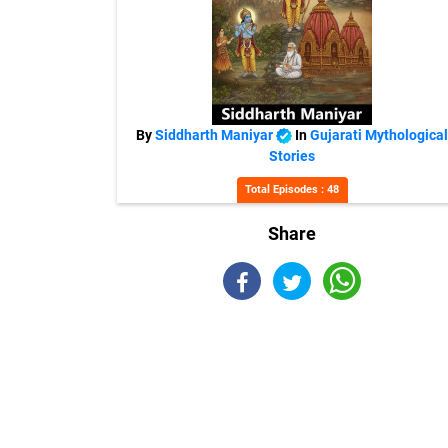
By
Siddharth Maniyar
In
Gujarati Mythological
Stories
Total Episodes : 48
Share