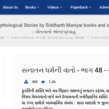
About Us
Books 
Videos 
Paperback 
Adver
thological Stories by Siddharth Maniyar books and s
- ચેતનાનો અંતરપ્રવાહ
vels
સનાતન ધર્મની વાતો - ભાગ 48 - ચેતનાનો અંતરપ્રવાહ - Novels
સનાતન ધર્મની 
સનાતન ધર્મની વાતો - ભાગ 48 -
465
1.2k
કુંડલિની શક્તિ અને ચક્ર વિજ્ઞાન પાછળનું સનાતન રહસ્ય
વિજય મેળવવાનો માર્ગ અને ઉપાસનાની મનોવૈજ્ઞાનિક શક્તિ
મા ગંગા સાથેનો આધ્યાત્મિક સંબંધ : સારા માણસો જ જીવ