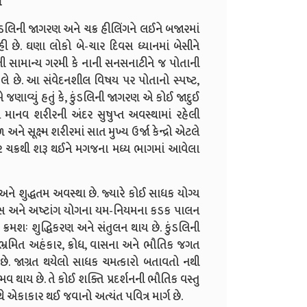
ય
ડલિની જાગરણ અને ચક્ર હીલિંગને લઈને બજારમાં
ે. ઘણા લોકો બે-ચાર દિવસ ધ્યાનમાં બેસીને
ી સામાન્ય ગરમી કે નાની સનસનાટીને જ પોતાની
 લે છે. આ સંવેદનશીલ વિષય પર પોતાનો સ્પષ્ટ,
ણાવ્યું હતું કે, કુંડલિની જાગરણ એ કોઈ જાદુઈ
તે માનવ શરીરની અંદર સુષુપ્ત અવસ્થામાં રહેલી
ળ અને સૂક્ષ્મ શરીરમાં સાત મુખ્ય ઉર્જા કેન્દ્રો એટલે
ાર ચક્રથી શરૂ થઈને મગજના મધ્ય ભાગમાં આવેલા
અને શુદ્ધતમ અવસ્થા છે. જ્યારે કોઈ સાધક યોગ્ય
્યાસ અને અષ્ટાંગ યોગના યમ-નિયમના કડક પાલન
ં ક્રમશઃ શુદ્ધિકરણ અને સંતુલન થાય છે. કુંડલિની
યનો ભ્રમિત અહંકાર, ક્રોધ, વાસના અને ભૌતિક જગત
 છે. જાગ્રત થયેલો સાધક ચમત્કારો બતાવતો નથી
વ થાય છે. તે કોઈ શક્તિ પ્રદર્શનની ભૌતિક વસ્તુ
ાથે એકાકાર થઈ જવાનો અત્યંત પવિત્ર માર્ગ છે.