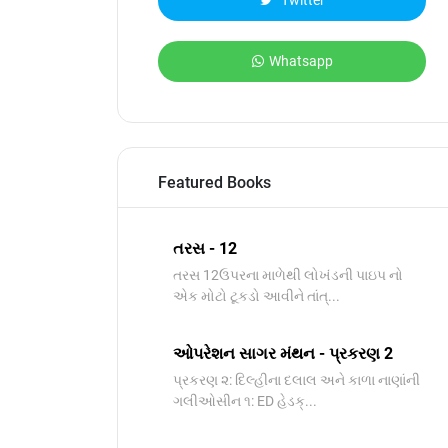
Twitter
Whatsapp
Featured Books
તરસ - 12
તરસ 12ઉપરના માળેથી લોખંડની પાઇપ નો
એક મોટો ટૂકડો આવીને તાંત્...
ઓપરેશન સાગર મંથન - પ્રકરણ 2
પ્રકરણ ૨: દિલ્હીના દલાલ અને કાળા નાણાંની
ગલીઓસીન ૧: ED હેડક્...