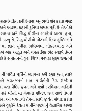
્ચર્યચકિત કરી દેનારા અનુભવો શેર કરતા ગેસ્ટ
અને અદ્રશ્ય કહાની દુનિયા સમક્ષ મૂકી છે. તેઓએ
્યમય અને સિદ્ધ યોગીના સંપર્કમાં આવ્યા હતા,
પરંતુ તે સિદ્ધ યોગીએ પોતાની દિવ્ય દૃષ્ટિ અને
કે, મા જ્ઞાન સુવીરા ભવિષ્યમાં લોકકલ્યાણ અને
ીએ એક અદ્ભુત અને ચમત્કારિક ભેટ સ્વરૂપે તેમને
 છે કે સનાતનની ગુરુ-શિષ્ય પરંપરા સૂક્ષ્મ જગતમાં
િત્ર મૂર્તિની સ્થાપના કરી રહ્યા હતા, ત્યારે
ને જગતજનની માતા પાર્વતીની દિવ્ય ઉર્જામય
માં થતા વૈદિક હવન અને યજ્ઞો દરમિયાન અગ્નિની
 કિનારે વહેતી મા ગંગાના શીતળ જળ સાથે તેમનો
ૃતિના આ પંચતત્વો તેમની સાથે જીવંત સંવાદ કરતા
ે વૃક્ષોને દેવતા માનીને પૂજવાનું વૈજ્ઞાનિક કારણ