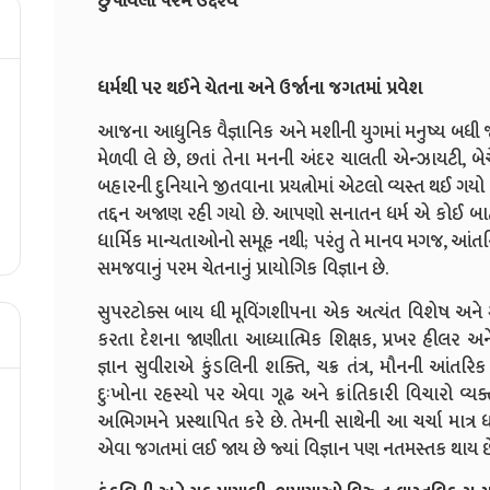
છુપાયેલો પરમ ઉદ્દેશ્ય
ધર્મથી પર થઈને ચેતના અને ઉર્જાના જગતમાં પ્રવેશ
આજના આધુનિક વૈજ્ઞાનિક અને મશીની યુગમાં મનુષ્ય બધી
મેળવી લે છે, છતાં તેના મનની અંદર ચાલતી એન્ઝાયટી, બ
બહારની દુનિયાને જીતવાના પ્રયત્નોમાં એટલો વ્યસ્ત થઈ ગયો
તદ્દન અજાણ રહી ગયો છે. આપણો સનાતન ધર્મ એ કોઈ બાહ્ય
ધાર્મિક માન્યતાઓનો સમૂહ નથી; પરંતુ તે માનવ મગજ, આંતરિક મ
સમજવાનું પરમ ચેતનાનું પ્રાયોગિક વિજ્ઞાન છે.
સુપરટોક્સ બાય ધી મૂવિંગશીપના એક અત્યંત વિશેષ અને ગૂ
કરતા દેશના જાણીતા આધ્યાત્મિક શિક્ષક, પ્રખર હીલર અ
જ્ઞાન સુવીરાએ કુંડલિની શક્તિ, ચક્ર તંત્ર, મૌનની આંતર
દુઃખોના રહસ્યો પર એવા ગૂઢ અને ક્રાંતિકારી વિચારો વ્યક્
અભિગમને પ્રસ્થાપિત કરે છે. તેમની સાથેની આ ચર્ચા માત્ર ધ
એવા જગતમાં લઈ જાય છે જ્યાં વિજ્ઞાન પણ નતમસ્તક થાય છ