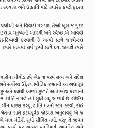
ા સર્વોચ્ચ શિખરે પહોંચી જાય છે. ઈશ્વર ક્યારેય
લ્યાણ અને ઉત્ક્રાંતિ માટે ક્યારેક કષ્ટો કુદરત
 ચર્ચાઓ અને વિવાદો પર પણ તેઓ ખૂબ જ સુંદર
 બદલાવ મનુષ્યની અંદરથી અને સ્વેચ્છાએ આવવો
ટિપ્પણી કરવાથી કે અન્યો પ્રત્યે જજમેન્ટલ
યારે હૃદયમાં સર્વ જીવો પ્રત્યે દયા જાગશે ત્યારે
વિચારોના નીચોડ રૂપે એક જ પરમ સત્ય અને સંદેશ
અને સર્વોચ્ચ ઉદ્દેશ્ય ભૌતિક જગતની આ અંધાધૂંધ
છું અને ક્યાંથી આવ્યો છું?' તે આત્મખોજ કરવાનો
 શાંતિ ન મળે ત્યાં સુધી બધું જ વ્યર્થ છે. રોજિંદા
મૌન ધારણ કરવું, શાંતિ મંત્રનો જાપ કરવો, કોઈ
ય ચેતના સાથે હૃદયપૂર્વક જોડાણ અનુભવવું એ જ
 માત્ર મંદિરો સુધી સીમિત નથી, પરંતુ તે જીવન
ે આ પૃથ્વી પર અત્યંત શાંતિપૂર્ણ, આનંદિત અને