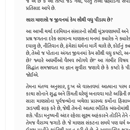
જ એ છે કે આ તત્વો જડ નથી, પરંતુ તેઓ બ્રહ્માંડની સર્વો
પ્રતિસાદ આપે છે.
સારા માણસો જ જીવનમાં કેમ સૌથી વધુ પીડાય છે?
આ આખી ચર્ચા દરમિયાન સંસારનો સૌથી મૂંઝવણભર્યો અને જટિલ
પ્રશ્ન જગતના દરેક સામાન્ય માણસના મનમાં ક્યારેક ને ક્યાર
દયાળુ છે, નીતિવાન છે, હંમેશાં ધર્મના માર્ગે ચાલે છે, કોઈનું ક
છે, તેઓ જ પોતાના અંગત જીવનમાં કેમ સૌથી વધુ કષ્ટો,
છે? જ્યારે અધર્મીઓ વૈભવ ભોગવે છે!" આ ગંભીર વિષય 
સિદ્ધાંત સમજાવતા મા જ્ઞાન સુવીરા જણાવે છે કે કષ્ટો કે પી
જોઈએ.
તેમના મંતવ્ય અનુસાર, દુઃખ એ વાસ્તવમાં આત્માના પરમ શુદ
કાચા સોનાને શુદ્ધ અને કિંમતી ઘરેણું બનાવવા માટે અગ્નિની ભ
સારા માણસોના પૂર્વજન્મોના બચેલા પ્રારબ્ધ કર્મોના હિ
ઝડપથી સાફ કરે છે, જેથી તેમનો આત્મા ભૌતિક બંધનોમાંથી 
શકે. પીડા મનુષ્યની અંદર રહેલા સૂક્ષ્મ અહંકારને તોડીને તેને 
તેમજ વૈરાગ્ય જગાડે છે. જે માણસ સંકટના સમયે પણ ધર્મ અ