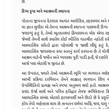
છે.
દિવ્ય કૃપા અને આશ્રમની સ્થાપના
પોતાના જીવનના કેટલાક અત્યંત અલૌકિક, રહસ્યમય અને આશ
મા જ્ઞાન સુવીરા એ તેમના આશ્રમની સ્થાપના પાછળની દિવ્ય 
જણાવ્યું હતું કે, તેઓ ભૂતકાળમાં હિમાલયના એક એવા રહસ
જેમણે તેમની સાથે ક્યારેય કોઈ ભૌતિક વાતચીત નહોતી કરી. 
આધ્યાત્મિક સંકેતો દ્વારા પહેલાંથી જ જાણી લીધું હતું 
આધ્યાત્મિક જાગરણના કયા સ્તરનું કાર્ય કરવાના છે. તે યોગ
આશ્રમ માટેની જમીન અને વ્યવસ્થા પૂરી પાડી હતી, જે દર્શાવે
આજે પણ એટલી જ જીવંત છે.
આ ઉપરાંત, જ્યારે તેઓ આશ્રમની ભૂમિ પર ભગવાન ગણેશની પવ
આખી પ્રક્રિયા દરમિયાન તેમને સાક્ષાત્ ભગવાન શિવ અ
ઉપસ્થિતિનો પ્રત્યક્ષ અને સ્પષ્ટ અનુભવ થયો હતો. આશ્રમ
પ્રચંડ ઉર્જા સાથે અને પવિત્ર હરિદ્વાર તેમજ ઋષિકેશના
આધ્યાત્મિક સંબંધ એટલો હૃદયસ્પર્શી અને ઊંડો છે કે પ્રક
હોય તેવો અહેસાસ થાય છે. સનાતન ધર્મમાં અગ્નિ, જળ, વાયુ અન