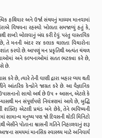
િક હથિયાર અને ઉર્જા સંચયનું માધ્યમ માનવામાં
વીરાએ વિષયના રહસ્યો ખોલતા સમજાવ્યું હતું કે,
ખથી શબ્દો બોલવાનું બંધ કરી દેવું. પરંતુ વાસ્તવિક
છે, તે મનની અંદર ૨૪ કલાક ચાલતા વિચારોના
ત કરવો છે. આપણું મન પ્રકૃતિથી અત્યંત ચંચળ
તાઓમાં અને કલ્પનાઓમાં સતત ભટક્યા કરે છે,
સે છે.
કરે છે, ત્યારે તેની વાણી દ્વારા બહાર વ્યય થતી
ે આંતરિક કેન્દ્રોને જાગ્રત કરે છે. આ વૈજ્ઞાનિક
છે. ઉપાસનાનો સાચો અર્થ છે ઉપ + આસન, એટલે કે
સથી મન સંપૂર્ણપણે નિયંત્રણમાં આવે છે, બુદ્ધિ
ી શક્તિ) એટલી પ્રચંડ બને છેકે, તેને ભવિષ્યની
માં સામાન્ય મનુષ્ય પણ જો દિવસની થોડી મિનિટો
થી બેસીને પોતાના શ્વાસની ગતિને નિહાળવાનું શરૂ
 આજના સમયમાં માનસિક સ્વાસ્થ્ય માટે અનિવાર્ય