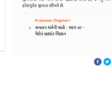
હોશપૂર્વક જીવતા શીખવે છે.
Previous Chapter
‹
સનાતન ધર્મની વાતો - ભાગ 47 -
વેદોનું બ્રહ્માંડ વિજ્ઞાન