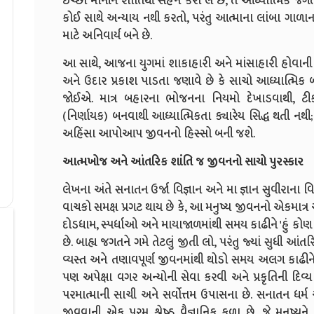
ઈચ્છા માનીને શાંતિથી સહન કરી લે છે, તે આધ્યાત્મિક જગતન
કોઈ સાથે અન્યાય નથી કરતો, પરંતુ આત્માના લાંબા ગાળાના ક
માટે અનિવાર્ય બને છે.
આ સાથે, આજના યુગમાં શાકાહારી અને માંસાહારી હોવાની
અને ઉદાર પ્રકાશ પાડતા જણાવે છે કે સાચો આધ્યાત્મિક
જોઈએ. માત્ર બહારના ભોજનના નિયમો દેખાડવાથી, ટીકા-
(નિર્ણાયક) બનવાથી આધ્યાત્મિકતા ક્યારેય સિદ્ધ થતી નથી; જ્
અહિંસા આપોઆપ જીવનનો હિસ્સો બની જશે.
આત્મખોજ અને આંતરિક શાંતિ જ જીવનનો સાચો પુરસ્કાર
લેખના અંતે સનાતન ઉર્જા વિજ્ઞાન અને મા જ્ઞાન સુવીરાના 
વાચકો સમક્ષ પ્રગટ થાય છે કે, આ મનુષ્ય જીવનનો એકમાત્ર 
દોડધામ, સ્પર્ધાઓ અને માયાજાળમાંથી સમય કાઢીને 'હું કોણ 
છે. બાહ્ય જગતને ગમે તેટલું જીતી લો, પરંતુ જ્યાં સુધી આંતરિક
વ્યસ્ત અને તણાવપૂર્ણ જીવનમાંથી થોડો સમય અલગ કાઢીને 
પણ અપેક્ષા વગર અન્યોની સેવા કરવી અને પ્રકૃતિની દિવ્
પરમાત્માની સાચી અને સર્વોત્તમ ઉપાસના છે. સનાતન ધર્મ એ
જીવવાની એક પરમ શ્રેષ્ઠ વૈજ્ઞાનિક કળા છે, જે મનુષ્યન