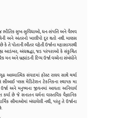
 જ ભૌતિક સુખ-સુવિધાઓ, ધન-સંપત્તિ અને વૈભવ
ેચેની અને અંતરનો ખાલીપો દૂર થતો નથી. માણસ
 છે કે તે પોતાની ભીતર વહેતી ઉર્જાના મહાસાગરથી
 આડંબર, અંધશ્રદ્ધા, જડ પરંપરાઓ કે સંકુચિત
ન અને બ્રહ્માંડની દિવ્ય ઉર્જા વચ્ચેના સંબંધોને
ઢ આધ્યાત્મિક સંવાદમાં હોસ્ટ રાઘવ સાથે ચર્ચા
ને સીઆઈ પ્લસ મેડિટેશન ટેકનિકના સ્થાપક મા
િક ઉર્જા અને મનુષ્યના જીવનમાં આવતા અનિવાર્ય
ત કર્યા છે જે સનાતન ધર્મના વાસ્તવિક વૈજ્ઞાનિક
ાર્મિક સીમાઓમાં બંધાયેલી નથી, પરંતુ તે ઉર્જાના
ે.