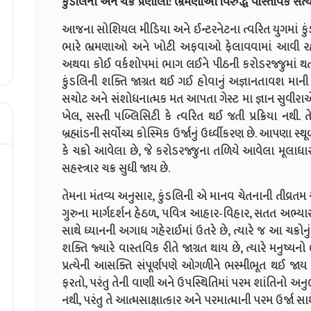
કુંડલિની અને ચક્ર પ્રણાલી: ભ્રમણાઓ વિરુદ્ધ વાસ્તવિક સત્
આજના સોશિયલ મીડિયા અને ઈન્ટરનેટના ત્વરિત યુગમાં કું
ભારે ભ્રમણાઓ અને ખોટી અફવાઓ ફેલાવવામાં આવી રહી છ
અથવા કોઈ વર્કશોપમાં ભાગ લઈને પીઠની કરોડરજ્જુમાં થત
કુંડલિની શક્તિ જાગ્રત થઈ ગઈ હોવાનું અજ્ઞાનતાવશ માની
સચોટ અને સંશોધનાત્મક મત આપતા ગેસ્ટ મા જ્ઞાન સુવીરાએ જ
ખેલ, સસ્તી પબ્લિસિટી કે ત્વરિત થઈ જતી પ્રક્રિયા નથી. 
બ્રહ્માંડની સર્વોચ્ચ કોસ્મિક ઉર્જાનું ઉર્ધ્વીકરણ છે. આપણા સ્થૂ
કે ચક્રો આવેલા છે, જે કરોડરજ્જુના તળિયે આવેલા મૂલાધ
સહસ્ત્રાર ચક્ર સુધી જાય છે.
તેમના મંતવ્ય અનુસાર, કુંડલિની એ માનવ ચેતનાની તીવ્રતમ 
ગુરુના માર્ગદર્શન હેઠળ, પવિત્ર આહાર-વિહાર, સતત અભ
સાથે ધ્યાનની અગાધ ગહેરાઈમાં ઉતરે છે, ત્યારે જ આ ચક્રોનુ
શક્તિ જ્યારે વાસ્તવિક રીતે જાગ્રત થાય છે, ત્યારે મનુષ્
પ્રત્યેની આસક્તિ સંપૂર્ણપણે ઓગળીને ભસ્મીભૂત થઈ જાય
ફરતો, પરંતુ તેની વાણી અને ઉપસ્થિતિમાં પરમ શાંતિનો અનુભ
નથી, પરંતુ તે આત્મસાક્ષાત્કાર અને પરમાત્માની પરમ ઉર્જા સ