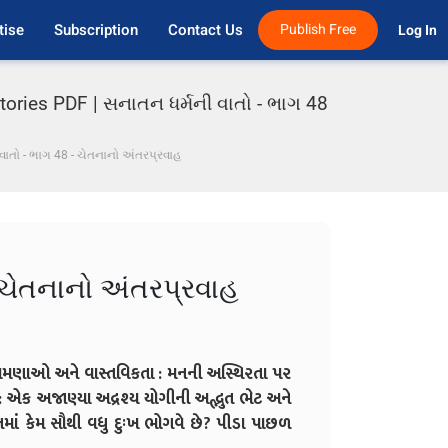
tise
Subscription
Contact Us
Publish Free
Log In 
tories PDF | સનાતન ધર્મની વાતો - ભાગ 48
વાતો - ભાગ 48 - ચેતનાનો અંતરપ્રવાહ
 ચેતનાનો અંતરપ્રવાહ
, ભ્રમણાઓ અને વાસ્તવિકતા : મનની અસ્થિરતા પર
 : એક અજાણ્યા અદ્રશ્ય યોગીની અદ્ભુત ભેટ અને
નમાં કેમ સૌથી વધુ દુઃખ ભોગવે છે? પીડા પાછળ