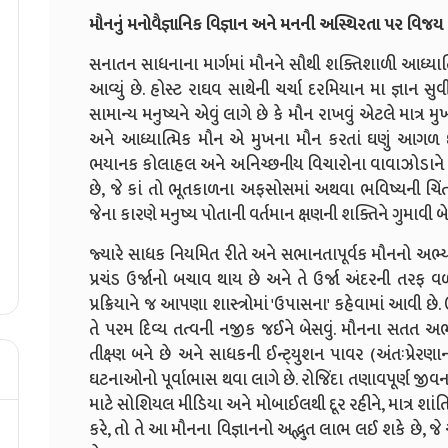
મૌનનું મનોવૈજ્ઞાનિક વિજ્ઞાન અને મનની અસ્થિરતા પર વિજય
સનાતન સાધનાના માર્ગમાં મૌનને સૌથી શક્તિશાળી આધ્યાત્મ
આવ્યું છે. હોસ્ટ રાઘવ સાથેની ચર્ચા દરમિયાન મા જ્ઞાન સુ
સામાન્ય મનુષ્યને એવું લાગે છે કે મૌન રાખવું એટલે માત્ર મુ
અને આધ્યાત્મિક મૌન એ મુખના મૌન કરતાં ઘણું આગળ 
ભયાનક કોલાહલ અને અનિચ્છનીય વિચારોના વાવાઝોડાને શાં
છે, જે કાં તો ભૂતકાળના અફસોસમાં અથવા ભવિષ્યની ચિં
જેના કારણે મનુષ્ય પોતાની વર્તમાન ક્ષણની શક્તિને ગુમાવી બે
જ્યારે સાધક નિયમિત રીતે અને સભાનતાપૂર્વક મૌનનો અભ્યાસ 
પ્રચંડ ઉર્જાનો બચાવ થાય છે અને તે ઉર્જા અંદરની તરફ વળીન
પ્રક્રિયાને જ આપણા શાસ્ત્રોમાં 'ઉપાસના' કહેવામાં આવી 
તે પરમ દિવ્ય તત્વની નજીક જઈને બેસવું. મૌનના સતત અભ્યા
તીક્ષ્ણ બને છે અને સાધકની ઈન્ટ્યુશન પાવર (અંતઃપ્રેરણાન
ઘટનાઓનો પૂર્વાભાસ થવા લાગે છે. રોજિંદા તણાવપૂર્ણ જીવન
માટે સોશિયલ મીડિયા અને મોબાઈલથી દૂર રહીને, માત્ર શાંતિ
કરે, તો તે આ મૌનના વિજ્ઞાનનો અદ્ભુત લાભ લઈ શકે છે, જે