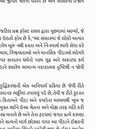
ચ્ચ જીવંત ચેતના ધરાવે છે અને સાધકની ઉર્જાને
 પ્રશ્ન હોસ્ટ રાઘવ દ્વારા પૂછવામાં આવ્યો, જે
ેક ઉઠતો હોય છે કે, "આ સંસારમાં જે લોકો અત્યંત
્યારેય બૂરું નથી કરતા અને નિઃસ્વાર્થ ભાવે સેવા કરે
 અન્યાય, નિષ્ફળતાઓ અને માનસિક પીડાઓ ભોગવે
પર સનાતન ધર્મનો પરમ ગૂઢ અને અકાટ્ય કર્મ
ડાને ક્યારેય સામાન્ય નકારાત્મક દૃષ્ટિથી ન જોવી
્ધિકરણની એક અનિવાર્ય પ્રક્રિયા છે. જેવી રીતે
યાનક ભઠ્ઠીમાં તપાવવું પડે છે, તેવી જ રીતે કુદરત
સાબ-કિતાબને પીડા અને કષ્ટોના માધ્યમથી ખૂબ જ
મુક્ત થઈને ઉચ્ચ ચેતના અને મોક્ષ તરફ ગતિ કરી
નમ્ર બનાવે છે અને તેના હૃદયમાં જગત પ્રત્યે કરુણા
ને સત્યનો માર્ગ છોડ્યા વગર આ પીડાને ઈશ્વરની