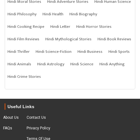
Hindi Moral Stories
Hindi Adventure Stories
Hindi Human Science
Hindi Philosophy
Hindi Health
Hindi Biography
Hindi Cooking Recipe
Hindi Letter
Hindi Horror Stories
Hindi Film Reviews
Hindi Mythological Stories
Hindi Book Reviews
Hindi Thriller
Hindi Science-Fiction
Hindi Business
Hindi Sports
Hindi Animals
Hindi Astrology
Hindi Science
Hindi Anything
Hindi Crime Stories
Useful Links
About Us
Contact Us
FAQs
Privacy Policy
Terms Of Use