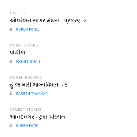
THRILLER
ઓપરેશન સાગર મંથન - પ્રકરણ 2
RUPEN PATEL
MORAL STORIES
પાંચીકા
JOSHI JIGNA S.
WOMEN FOCUSED
હું જ મારી ભાગ્યવિધાતા - 5
RAKESH THAKKAR
COMEDY STORIES
આનંદનગર - ટુંકો પરિચય
RUPEN PATEL