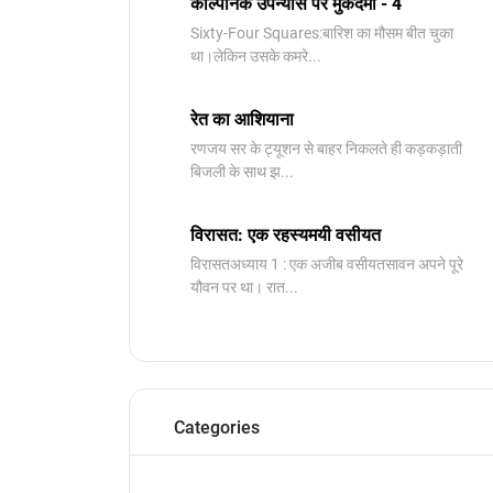
काल्पनिक उपन्यास पर मुकदमा - 4
Sixty-Four Squares:बारिश का मौसम बीत चुका
था।लेकिन उसके कमरे...
रेत का आशियाना
रणजय सर के ट्यूशन से बाहर निकलते ही कड़कड़ाती
बिजली के साथ झ...
विरासत: एक रहस्यमयी वसीयत
विरासतअध्याय 1 : एक अजीब वसीयतसावन अपने पूरे
यौवन पर था। रात...
Categories