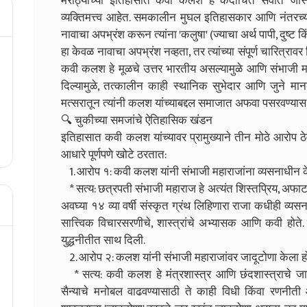
मराठ्यांच्या इतिहासात कवी कलश हे कदाचित सर्वात जास
व्यक्तिमत्त्व आहेत. समकालीन मुघल इतिहासकार आणि नंतरच
नावाचा अपभ्रंश करून त्यांना 'कलुषा' (ज्याचा अर्थ पापी, दुष्
हा केवळ नावाचा अपभ्रंश नव्हता, तर त्यांच्या संपूर्ण चारित्
कवी कलश हे मूळचे उत्तर भारतीय असल्यामुळे आणि संभाजी महार
दिल्यामुळे, तत्कालीन काही स्थानिक सुभेदार आणि जुने मान
मत्सरातून त्यांनी कलश यांच्याबद्दल समाजात अफवा पसरवण्यास
🔍 चुकीच्या समजांचे ऐतिहासिक खंडन
इतिहासात कवी कलश यांच्यावर प्रामुख्याने तीन मोठे आरोप ठे
आधारे पूर्णपणे खोटे ठरतात:
1. आरोप १: कवी कलश यांनी संभाजी महाराजांना व्यसनाधीन क
* सत्य: छत्रपती संभाजी महाराज हे अत्यंत शिस्तप्रिय, अफ
अवघ्या १४ व्या वर्षी संस्कृत ग्रंथ लिहिणारा राजा कधीही व
सात्त्विक विचारसरणीचे, शास्त्रांचे अभ्यासक आणि कवी होते.
युद्धनीतीत साथ दिली.
2. आरोप २: कलश यांनी संभाजी महाराजांवर जादूटोणा केला ह
* सत्य: कवी कलश हे मंत्रशास्त्र आणि छंदशास्त्राचे जाण
सैन्याचे मनोबल वाढवण्यासाठी ते काही विधी किंवा रणनीत