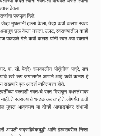
ांच्या कैदेत त्यांनी स्वतःला वाचवले असते. त्यांनी
्वास ठेवला.
ाजांना पकडून दिले.
जेव्हा मुघलांनी हल्ला केला, तेव्हा कवी कलश स्वतः
ा अमानुष छळ केला नसता. उलट, स्वराज्यातील काही
ज पकडले गेले. कवी कलश यांनी स्वतःच्या रक्ताने
ा. सी. बेंद्रे) समकालीन पोर्तुगीज पत्रे, डच
यांचे खरे रूप जगासमोर आणले आहे. कवी कलश हे
 राखणारे एक आदर्श व्यक्तिमत्त्व होते.
रपतींच्या रक्ताशी स्वतःचे रक्त मिसळून वधस्तंभावर
ही. ते स्वराज्याचे 'अढळ कवच' होते. जोपर्यंत कवी
हेरील मुघल आक्रमण या दोन्ही आघाड्यांवर संभाजी
री आपली सद्सद्विवेकबुद्धी आणि ईश्वरावरील निष्ठा