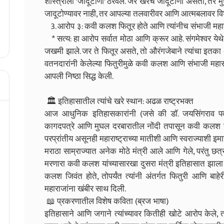
शास्त्राला 'जादूटोणा' ठरवले. जर खरंच जादूटोणा असता, तर मुघल
जादूटोण्यावर नाही, तर आपल्या तलवारीवर आणि आत्मबलावर विश
3. आरोप ३: कवी कलश फितूर होते आणि त्यांनीच संभाजी महार
* सत्य: हा आरोप सर्वात मोठा आणि क्रूर आहे. संगमेश्वर येथे 
जखमी झाले. जर ते फितूर असते, तो औरंगजेबाने त्यांचा इतक
वतनदारांनी केलेल्या फितुरीमुळे कवी कलश आणि संभाजी महारा
आपली निष्ठा सिद्ध केली.
🏛️ इतिहासातील त्यांचे खरे स्थान: अढळ राष्ट्रभक्त
आज आधुनिक इतिहासकारांनी (जसे की डॉ. जयसिंगराव पवार, व
कागदपत्रे आणि मुघल दरबारातील नोंदी तपासून कवी कलश 
परप्रांतीय असूनही महाराष्ट्राच्या मातीशी आणि स्वराज्याशी इमान
मराठा साम्राज्यात अनेक मोठे मंत्री आले आणि गेले, परंतु छत्
मरणारा कवी कलश यांच्यासारखा दुसरा मंत्री इतिहासात झाला ना
कलश जिवंत होते, तोपर्यंत त्यांनी अंतर्गत फितुरी आणि बा
महाराजांना खंबीर साथ दिली.
📖 प्रकरणातील विशेष कविता (ब्रज भाषा)
इतिहासाने आणि जगाने त्यांच्यावर कितीही खोटे आरोप केले, त