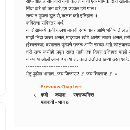
साफ आहे, हे सांगणारा कवी कलश यांचा एक मार्मिक दोहा खालील
निंदा करे जो जग करे, हम उज्वल हरी पास ।
सत्य न छुपता झूठ से, कलश कहे इतिहास ।।
कवितेचा सविस्तर अर्थ:
या दोह्यामध्ये कवी कलश मानवी स्वभावावर आणि भविष्यातील इत
माझी निंदा करत असले, माझ्यावर खोटे आरोप लावत असले, तरी म
(ईश्वराच्या) दरबारात पूर्णपणे उजळ आणि स्वच्छ आहे. खोट्याच्
तरी सत्य कधीही लपून राहत नाही. एक दिवस इतिहास माझी
यांच्या या ओळी आज २१ व्या शतकात तंतोतंत खऱ्या ठरत आहेत
------------------------------
भेटू पुढील भागात... जय जिजाऊ! 🚩 जय शिवराय! 🚩 ⭐
Previous Chapter
‹
कवी कलश: स्वराज्यनिष्ठ
महाकवी - भाग 6