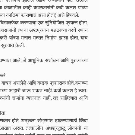
्त गैरसमज झालेले आणि अन्यायाचे बळी ठरलेले
्या काळातील काही बखरकारांनी कवी कलश यांच्या
ट किंवा काळिमा फासणारा असा होतो) असे हिणवले.
रावर चिखलफेक करण्याचा एक सुनियोजित प्रयत्न होता.
ाजांनी त्यांना अष्टप्रधान मंडळाच्या वरचे स्थान
करी यांच्या मनात मत्सर निर्माण झाला होता. याच
 सुरुवात केली.
वण्यात आले, जे आधुनिक संशोधन आणि पुराव्यांच्या
ेले.
ाट वाचन असलेले आणि कडक प्रशासक होते. वयाच्या
्यसनाच्या आहारी जाऊ शकत नाही. कवी कलश हे स्वतः
 त्यांनी राजांना व्यसनात नाही, तर साहित्यात आणि
ोता.
कार होते. शत्रूला संभ्रमात टाकण्यासाठी किंवा
ी आखत असत. तत्कालीन अंधश्रद्धाळू लोकांनी या