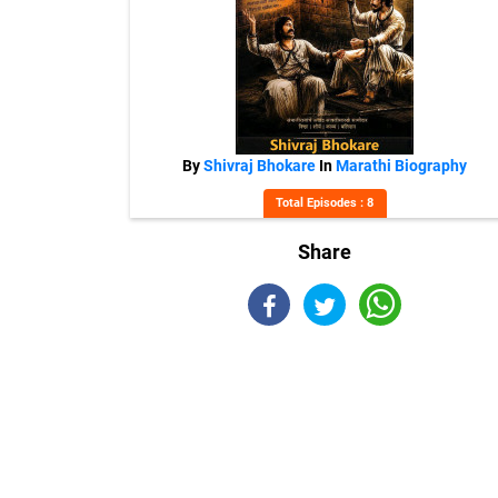
By
Shivraj Bhokare
In
Marathi Biography
Total Episodes : 8
Share