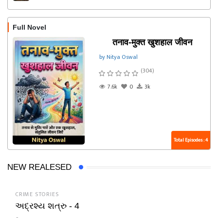
Full Novel
तनाव-मुक्त खुशहाल जीवन
by Nitya Oswal
(304)
7.6k
0
3k
Total Episodes : 4
NEW REALESED
CRIME STORIES
અદ્રશ્ય શત્રુ - 4