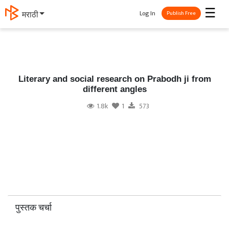
☰
Log In
मराठी
Publish Free
Literary and social research on Prabodh ji from
different angles
1.8k
1
573
पुस्तक चर्चा