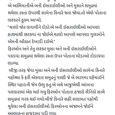
એ અભિમાનીએ બની ઇસરાઈલીઓ અને મુસાને સમુદ્રમાં
થયેલા રસ્તા ઉપરથી સામેના કિનારે જતા જોયા.તો એણે પોતાના
લશ્કરને હુકમ આપ્યો.
"ચાલો જોર લગાવીને દોડો.એ બની ઇસરાઈલીઓ આપણા
હાથમાંથી છટકવા ના જોઈએ.ચાલો આપણે આપણા ગુલામોને
એમની ઔકાત દેખાડી દઈએ."
ફિરઓન અને તેનુ લશ્કર મુસા અને બની ઇસરાઈલીઓને
પકડવા સમુદ્રમાં થયેલા રસ્તા ઉપર પોતાના ઘોડાઓ દોડાવવા
લાગ્યા.
બીજી તરફ જેવા મુસા અને બની ઇસરાઈલીઓ સામેના કિનારે
પહોંચ્યા કે ફરી એકવાર સમુદ્રનું પાણી જે બે ભાગમા વહેંચાઈને
સ્થિર પહાડની જેમ ઉભુ હતુ.એ બન્ને બાજુએથી આંખના
પલકારામાં એક થઈ ગયુ.ફિરઓન પોતાના હજારો સૈનિકો સાથે
સમુદ્રમાં ગરક થઈ ગયો.બીજે કિનારે સહી સલામત પહોંચી
ચુકેલા બની ઇસરાઈલીઓ ફિરઓનના અંજામને જોઈને
અલ્લાહના સજદામા પડી ગયા.