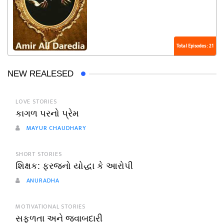
Total Episodes : 21
NEW REALESED
LOVE STORIES
કાગળ પરનો પ્રેમ
MAYUR CHAUDHARY
SHORT STORIES
શિક્ષક: ફરજનો યોદ્ધા કે આરોપી
ANURADHA
MOTIVATIONAL STORIES
સફળતા અને જવાબદારી