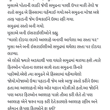
મુસાએ પોતાની લાઠી જેવી સમુદ્રના પાણી ઉપર મારી તેવો જ
રાતો સમુદ્ર બે હિસ્સામા વહેંચાઈ ગયો.અને સમુદ્રના મોજા બન્ને
તરફ પહાડની જેમ ઉંચકાઈને ઉભા રહી ગયા.
સમુદ્રમાં રસ્તો બની ગયો.
મૂસાએ બની ઇસરાઈલીઓને કહ્યુ.
"ચાલો દોડવા લાગો અલ્લાહે બનાવી આપેલા આ રસ્તા પર."
મુસા અને બની ઇસરાઈલીઓ સમુદ્રમાં થયેલા રસ્તા પર દોડવા
લાગ્યા.
એ લોકો જ્યારે અડધાથી પણ વધારે સમુદ્રમાં ચાલ્યા હશે ત્યારે
ફિરઓન પોતાના લશ્કર સાથે રાતા સમુદ્રના કિનારે
પહોંચ્યો.એણે ત્યા સમુદ્રને બે હિસ્સામાં વહેંચાયેલો
જોયો.મોજાઓ ઉંચા પહાડની જેમ બન્ને બાજુ રસ્તો કરીને ઉભા
હતા.આ અલ્લાહનો એક ઓર મહાન મોઝીઝો હતો.આ જોઈને
પણ અગર ફિરઓન અલ્લાહ પાસે તૌબા કરી લેતે તો પણ
અલ્લાહ એને જરુર માફ કરી દેતે.કારણકે અલ્લાહ રહીમ અને
રહેમાન છે.પણ ફિરઓને શુ કર્યુ?