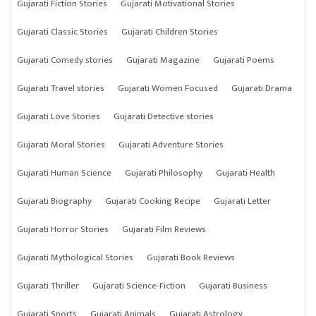
Gujarati Fiction Stories
Gujarati Motivational Stories
Gujarati Classic Stories
Gujarati Children Stories
Gujarati Comedy stories
Gujarati Magazine
Gujarati Poems
Gujarati Travel stories
Gujarati Women Focused
Gujarati Drama
Gujarati Love Stories
Gujarati Detective stories
Gujarati Moral Stories
Gujarati Adventure Stories
Gujarati Human Science
Gujarati Philosophy
Gujarati Health
Gujarati Biography
Gujarati Cooking Recipe
Gujarati Letter
Gujarati Horror Stories
Gujarati Film Reviews
Gujarati Mythological Stories
Gujarati Book Reviews
Gujarati Thriller
Gujarati Science-Fiction
Gujarati Business
Gujarati Sports
Gujarati Animals
Gujarati Astrology