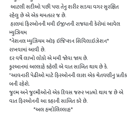
આટલી સદીઓ પછી પણ તેનુ શરીર સડયા વગર સુરક્ષિત
રહેલુ છે એ એક ચમત્કાર જ છે.
હાલમાં ફિરઓનની મમી ઈજીપ્તની રાજધાની કેરોમાં આવેલ
મ્યુઝિયમ
*નેશનલ મ્યુઝિયમ ઑફ ઇજિપ્શન સિવિલાઇઝેશન*
રાખવામાં આવી છે.
દર વર્ષે લાખો લોકો એ મમી જોવા જાય છે.
કુરઆનમાં અલ્લાહે કહેલી એ વાત સાબિત થાય છે કે.
"આવનારી પેઢીઓ માટે ફિરઓનની લાશ એક ચેતવણીનુ પ્રતીક
બની રહેશે.
જુલ્મ અને જુલ્મીઓનો એક દિવસ જરુર ખાત્મો થાય જ છે એ
વાત ફિરઓનની આ કહાની સાબિત કરે છે.
*અલ હમ્દોલિલ્લાહ*