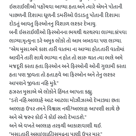
ઇસરાઈલીઓ પહોંચવા આવ્યા હતા.અને ત્યારે એમને પોતાની
પાછળની દિશામા ધૂળની ડમરીઓ ઉડાડતુ પોતાની દિશામા
દોડતું આવતુ ફિરઓનનુ વિશાળ લશ્કર દેખાયુ.
બની ઇસરાઈલીઓ ફિરઓનના ભયથી થરથરવા લાગ્યા.કાંપવા
લાગ્યા.મૃત્યુના ડરે અમુક લોકો તો આમ બબડવા પણ લાગ્યા.
"એય મુસા.અમે કાશ તારી વાતમા ના આવ્યા હોત.તારી વાતોમાં
આવીને તારી સાથે ભાગ્યા ન હોત તો સારુ થાત ત્યા ભલે અમે
મજદૂરી કરતા હતા. ફિરઓન અને ફિરઓની ઓની ગુલામી કરતા
હતા પણ જીવતા તો હતા.હવે આ ફિરઓન અને તેનુ લશ્કર
આપણને જીવતા નહિ મુકે."
હઝરત મુસાએ એ લોકોને હિંમત આપતા કહ્યુ.
"ડરો નહિ.અલ્લાહે આટ આટલા મોઝીઝાઓ દેખાડ્યા છતા
અલ્લાહ ઉપર તમને વિશ્વાસ નથી?અલ્લાહ આપણી સાથે છે
અને એ જરુર કોઈ ને કોઈ રસ્તો દેખાડશે."
અને એ વખતે અલ્લાહ તરફથી આકાશવાણી થઈ.
"મુસા.તારી અસા(લાઠી)સમુદ્રના પાણી ઉપર માર."