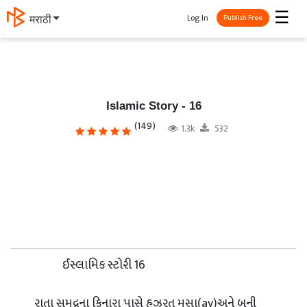
☰
Log In
मराठी
Publish Free
Islamic Story - 16
(149)
1.3k
532
ઈસ્લામિક સ્ટોરી 16
રાતા સમુદ્રના કિનારા પાસે હઝરત મુસા(av)અને બની