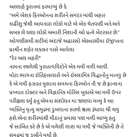
અલ્લાહે કુરાનમાં ફરમાવ્યું છે કે.
"અમે બેશક ફિરઓનના શરીરને સમંદર માંથી બહાર
કાઢીશુ.જેથી આવનારા લોકો માટે એ એક ચેતવણી બને.અને
સબક લે ઘણા લોકો અમારી નિશાની ઓ પ્રત્યે બેદરકાર છે."
ઓગણીસમી સદીમાં અંદાજે અઢારસો એક્યાસીમા ઈજીપ્તના
પ્રાચીન શહેર લક્ઝર પાસે આવેલા
*દેર અલ બહરી*
નામના સ્થળેથી પુરાતત્વવિદોને એક મમી મળી આવી.
મોટા ભાગના ઇતિહાસકારો અને ઇસ્લામિક વિદ્ધાનોનુ માનવુ છે
કે એ મમી હઝરત મુસાના સમયના ફિરઓન ની જ છે.ફ્રાન્સના
પ્રખ્યાત ડોક્ટર અને વિજ્ઞાનિક મોરિસ બુકાએ આ મમી ઉપર
પરીક્ષણ કર્યું હતુ.એમના સંશોધન મા જાણવા મળ્યુ કે આ
વ્યક્તિનુ મૃત્યુ સમુદ્રમાં ડુબવાના કારણે શ્વાસ રૂંધાવા થી થયુ
હશે.એના શરીરમાંથી મીઠાનું પ્રમાણ પણ મળી આવ્યુ હતુ.
જે સાબિત કરે છે કે એ મળેલી લાશ યા મમી જે વ્યક્તિની છે તે
સમુદ્રમાં જ ડુબીને મર્યો છે.