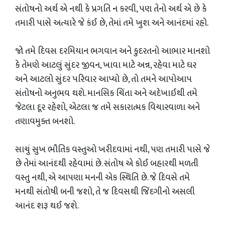
સંતોષનો અર્થ એ નથી કે પ્રગતિ ન કરવી, પણ તેનો અર્થ એ છે કે
તમારી પાસે અત્યારે જે કંઈ છે, તેમાં તમે ખુશ અને આનંદમાં રહો.
​જો તમે દિવસ દરમિયાન ભગવાન અને કુદરતનો આભાર માનશો
કે તેમણે આટલું સુંદર જીવન, ખાવા માટે અન્ન, રહેવા માટે ઘર
અને આટલો સુંદર પરિવાર આપ્યો છે, તો તમને આપોઆપ
સંતોષનો અનુભવ થશે. માનસિક ચિંતા અને અદેખાઈથી તમે
જેટલા દૂર રહેશો, એટલા જ તમે સકારાત્મક વિચારવાળા અને
તણાવમુક્ત બનશો.
​સાચું સુખ ભૌતિક વસ્તુઓ ખરીદવામાં નથી, પણ તમારી પાસે જે
છે તેમાં આનંદથી રહેવામાં છે. સંતોષ એ કોઈ બહારથી મળતી
વસ્તુ નથી, એ આપણા મનની એક સ્થિતિ છે. જે દિવસે તમે
મનથી સંતોષી બની જશો, તે જ દિવસથી જિંદગીનો અસલી
આનંદ શરૂ થઈ જશે.