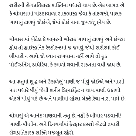
શરીરની રોગપ્રતિકારક શક્તિમાં વધારો થાય છે. એક બાબત એ
કે ચોમાસામાં પાંદડાવાળા શાકભાજી જેવા કે તાંદળજો, પાલક
ખાવાનું ટાળવું જોઈએ, જેમાં કોઈ નાના જીવજંતુ હોય છે.
​ચોમાસામાં હોટેલ કે બહારનો ખોરાક ખાવાનું ટાળવું અને ઈચ્છા
હોય તો હાઈજીનિક રેસ્ટોરન્ટમાં જ જમવું, જેથી શરીરમાં કોઈ
બીમારી ન આવે. જો ધ્યાન રાખવામાં નહીં આવે તો ફૂડ
પોઈઝનિંગ, ડાયેરિયા કે કમળો થવાની શક્યતા વધી જાય છે.
​આ ઋતુમાં શુદ્ધ અને ઉકાળેલું પાણી જ પીવું જોઈએ અને પાણી
પણ વધારે પીવું જેથી શરીર ડિહાઇડ્રેટ ન થાય. પાણી ઉકાળો
એટલે પોચું પડે છે અને પાણીમાં રહેલા બેક્ટેરિયા નાશ પામે છે.
​ચોમાસું એ આનંદ માણવાની ઋતુ છે, નહીં કે બીમાર પડવાની!
ખાણી-પીણીમાં અને દિનચર્યામાં ફેરફાર કરશો એટલે તમારી
રોગપ્રતિકારક શક્તિ મજબૂત રહેશે.