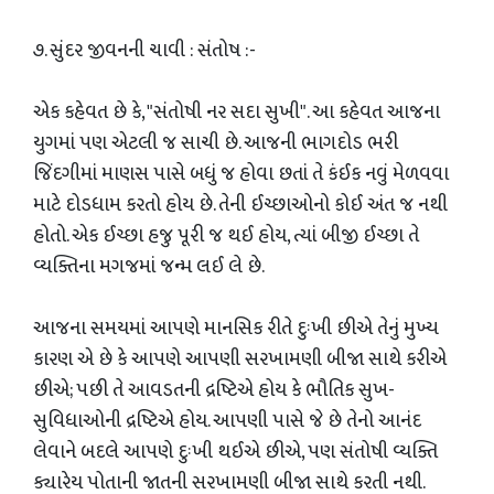
૭. સુંદર જીવનની ચાવી : સંતોષ :-
એક કહેવત છે કે, "સંતોષી નર સદા સુખી". આ કહેવત આજના
યુગમાં પણ એટલી જ સાચી છે. આજની ભાગદોડ ભરી
જિંદગીમાં માણસ પાસે બધું જ હોવા છતાં તે કંઈક નવું મેળવવા
માટે દોડધામ કરતો હોય છે. તેની ઈચ્છાઓનો કોઈ અંત જ નથી
હોતો. એક ઈચ્છા હજુ પૂરી જ થઈ હોય, ત્યાં બીજી ઈચ્છા તે
વ્યક્તિના મગજમાં જન્મ લઈ લે છે.
​આજના સમયમાં આપણે માનસિક રીતે દુઃખી છીએ તેનું મુખ્ય
કારણ એ છે કે આપણે આપણી સરખામણી બીજા સાથે કરીએ
છીએ; પછી તે આવડતની દ્રષ્ટિએ હોય કે ભૌતિક સુખ-
સુવિધાઓની દ્રષ્ટિએ હોય. આપણી પાસે જે છે તેનો આનંદ
લેવાને બદલે આપણે દુઃખી થઈએ છીએ, પણ સંતોષી વ્યક્તિ
ક્યારેય પોતાની જાતની સરખામણી બીજા સાથે કરતી નથી.