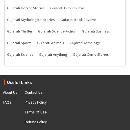
Gujarati Horror Stories
Gujarati Film Reviews
Gujarati Mythological Stories
Gujarati Book Reviews
Gujarati Thriller
Gujarati Science-Fiction
Gujarati Business
Gujarati Sports
Gujarati Animals
Gujarati Astrology
Gujarati Science
Gujarati Anything
Gujarati Crime Stories
Useful Links
About Us
Contact Us
FAQs
Privacy Policy
Terms Of Use
Refund Policy