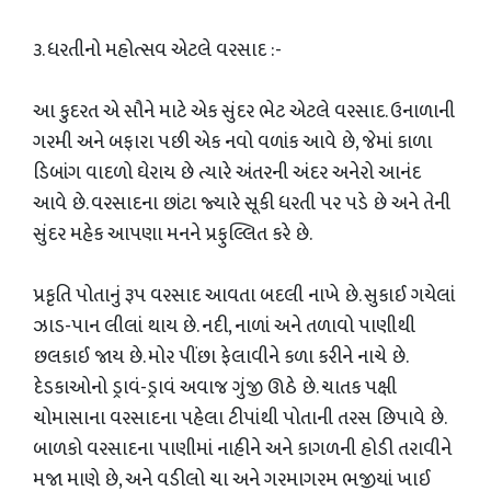
૩. ધરતીનો મહોત્સવ એટલે વરસાદ :-
​આ કુદરત એ સૌને માટે એક સુંદર ભેટ એટલે વરસાદ. ઉનાળાની
ગરમી અને બફારા પછી એક નવો વળાંક આવે છે, જેમાં કાળા
ડિબાંગ વાદળો ઘેરાય છે ત્યારે અંતરની અંદર અનેરો આનંદ
આવે છે. વરસાદના છાંટા જ્યારે સૂકી ધરતી પર પડે છે અને તેની
સુંદર મહેક આપણા મનને પ્રફુલ્લિત કરે છે.
​પ્રકૃતિ પોતાનું રૂપ વરસાદ આવતા બદલી નાખે છે. સુકાઈ ગયેલાં
ઝાડ-પાન લીલાં થાય છે. નદી, નાળાં અને તળાવો પાણીથી
છલકાઈ જાય છે. મોર પીંછા ફેલાવીને કળા કરીને નાચે છે.
દેડકાઓનો ડ્રાવં-ડ્રાવં અવાજ ગુંજી ઊઠે છે. ચાતક પક્ષી
ચોમાસાના વરસાદના પહેલા ટીપાંથી પોતાની તરસ છિપાવે છે.
બાળકો વરસાદના પાણીમાં નાહીને અને કાગળની હોડી તરાવીને
મજા માણે છે, અને વડીલો ચા અને ગરમાગરમ ભજીયાં ખાઈ