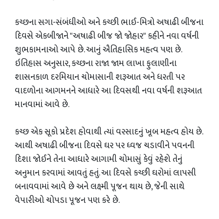
​કચ્છના સગા-સંબંધીઓ અને કચ્છી ભાઈ-મિત્રો અષાઢી બીજના
દિવસે એકબીજાને "અષાઢી બીજ જો જોહાર" કહીને નવા વર્ષની
શુભકામનાઓ આપે છે. આનું ઐતિહાસિક મહત્વ પણ છે.
ઇતિહાસ અનુસાર, કચ્છના રાજા જામ લાખા ફુલાણીના
શાસનકાળ દરમિયાન ચોમાસાની શરૂઆત અને ધરતી પર
વાદળોના આગમનને આધારે આ દિવસથી નવા વર્ષની શરૂઆત
માનવામાં આવે છે.
​કચ્છ એક સૂકો પ્રદેશ હોવાથી ત્યાં વરસાદનું ખૂબ મહત્વ હોય છે.
આથી અષાઢી બીજના દિવસે ઘર પર ધ્વજ ચડાવીને પવનની
દિશા જોઈને તેના આધારે આગામી ચોમાસું કેવું રહેશે તેનું
અનુમાન કરવામાં આવતું હતું. આ દિવસે કચ્છી ઘરોમાં લાપસી
બનાવવામાં આવે છે અને લક્ષ્મી પૂજન થાય છે, જેની સાથે
વેપારીઓ ચોપડા પૂજન પણ કરે છે.