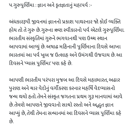
​૫. ​ગુરુપૂર્ણિમા : જ્ઞાન અને કૃતજ્ઞતાનું મહાપર્વ :-
​અંધકારરૂપી જીવનમાં જ્ઞાનનો પ્રકાશ પાથરનાર જો કોઈ વ્યક્તિ
હોય તો તે ગુરુ છે. ગુરુના ઋણ સ્વીકારનો પર્વ એટલે ગુરુપૂર્ણિમા.
ભારતીય સંસ્કૃતિમાં ગુરુને ભગવાનથી પણ ઉચ્ચ સ્થાન
આપવામાં આવ્યું છે. અષાઢ મહિનાની પૂર્ણિમાના દિવસે આખા
ભારતમાં આ પર્વ ખૂબ જ ઉત્સાહ અને ઉમંગથી ઉજવાય છે. આ
દિવસને 'વ્યાસ પૂર્ણિમા' પણ કહે છે.
​આપણી ભારતીય પરંપરા મુજબ આ દિવસે મહાભારત, અઢાર
પુરાણ અને ચાર વેદોનું વર્ગીકરણ કરનાર મહર્ષિ વેદવ્યાસનો
જન્મ થયો હતો. તેમને સંસ્કૃત જગતના પ્રથમ ગુરૂ માનવામાં આવે
છે. તેમણે આપણને જીવવાનો સાચો રસ્તો અને અદ્ભુત જ્ઞાન
આપ્યું છે, તેથી તેમના સન્માનમાં આ દિવસને વ્યાસ પૂર્ણિમા કહે
છે.