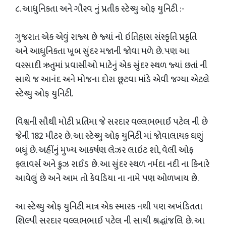
૮. આધુનિકતા અને ગૌરવ નું પ્રતીક સ્ટેચ્યુ ઓફ યુનિટી :-
ગુજરાત એક એવું રાજ્ય છે જ્યાં નો ઇતિહાસ સંસ્કૃતિ પ્રકૃતિ
અને આધુનિકતા ખૂબ સુંદર મજાની જોવા મળે છે. પણ આ
વરસાદી ઋતુમાં પ્રવાસીઓ માટેનું એક સુંદર સ્થળ જ્યાં છતાં ની
સાથે જ આનંદ અને મોજના દોરા છૂટવા માંડે એવી જગ્યા એટલે
સ્ટેચ્યુ ઓફ યુનિટી.
વિશ્વની સૌથી મોટી પ્રતિમા જે સરદાર વલ્લભભાઈ પટેલ ની છે
જેની 182 મીટર છે. આ સ્ટેચ્યુ ઓફ યુનિટી માં જોવાલાયક ઘણું
બધું છે. અહીંનું મુખ્ય આકર્ષણ લેઝર લાઇટ શો, વેલી ઓફ
ફ્લાવર્સ અને ક્રુઝ રાઈડ છે. આ સુંદર સ્થળ નર્મદા નદી ના કિનારે
આવેલું છે અને આમ તો કેવડિયા ના નામે પણ ઓળખાય છે.
આ સ્ટેચ્યુ ઓફ યુનિટી માત્ર એક સ્મારક નથી પણ અખંડિતતા
શિલ્પી સરદાર વલ્લભભાઈ પટેલ ની સાચી શ્રદ્ધાંજલિ છે. આ