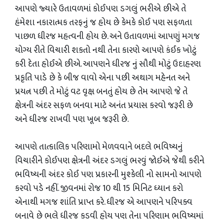
આપણે જ્યારે ઉતાવળમાં કોઈપણ ડગલું ભરીએ છીએ તે
હંમેશા નકારાત્મક તરફનું જ હોય છે કેમકે કોઈ પણ સફળતા
પાછળ ધીરજ મહત્વની હોય છે. અને ઉતાવળમાં આપણું મગજ
યોગ્ય રીતે વિચારી શકતો નથી તેના કારણે આપણે કંઈક ખોટું
કરી દેતા હોઈએ છીએ. આપણને ધીરજ નું સૌથી મોટું ઉદાહરણ
પ્રકૃતિ પાડે છે કે બીજ વાવો એના પછી અથાગ મહેનત અને
પ્રયત્ન પછી તે મોટું વટ વૃક્ષ બનતું હોય છે તેમ આપણે જે તે
ક્ષેત્રની અંદર સફળ બનવા માટે અનંત પ્રયાસ કરવો જરૂરી છે
અને ધીરજ રાખવી પણ ખૂબ જરૂરી છે.
આપણે તાત્કાલિક પરિણામો મેળવવાને બદલે ભવિષ્યનું
વિચારીને કોઈપણ ક્ષેત્રની અંદર ડગલું ભરવું જોઈએ જેથી કરીને
ભવિષ્યની અંદર કોઈ પણ પ્રકારની મુશ્કેલી નો સામનો આપણે
કરવો પડે નહીં. જીવનમાં રોજ 10 થી 15 મિનિટ ધ્યાન કરો
એનાથી મગજ શાંતિ પ્રાપ્ત કરે. ધીરજ એ આપણને પરિપક્વ
બનાવે છે ભલે ધીરજ કડવી હોય પણ તેના પરિણામ ભવિષ્યમાં