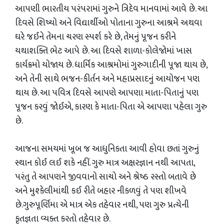
​આપણી ભારતીય પરંપરામાં ગુરુને ત્રિદેવ માનવામાં આવે છે. આ
દિવસે શિષ્યો અને વિદ્યાર્થીઓ પોતાના ગુરુના આશ્રમે અથવા
ઘરે જઈને તેમના ચરણ સ્પર્શ કરે છે, તેમનું પૂજન કરીને
યથાશક્તિ ભેટ આપે છે. આ દિવસે શાળા-કોલેજોમાં ખાસ
કાર્યક્રમો યોજાય છે. ધાર્મિક આશ્રમોમાં ગુરુગાદીની પૂજા થાય છે,
અને તેની સાથે ભજન-કીર્તન અને મહાપ્રસાદનું આયોજન પણ
થાય છે. આ પવિત્ર દિવસે આપણે આપણા માતા-પિતાનું પણ
પૂજન કરવું જોઈએ, કારણ કે માતા-પિતા એ આપણા પહેલા ગુરુ
છે.
​આજના સમયમાં ખૂબ જ આધુનિકતા આવી હોવા છતાં ગુરુનું
સ્થાન કોઈ લઈ શકે નહીં. ગુરુ માત્ર અક્ષરજ્ઞાન નથી આપતા,
પરંતુ તે આપણને જીવવાનો સાચો અને શ્રેષ્ઠ રસ્તો બતાવે છે
અને મુશ્કેલીમાંથી કઈ રીતે બહાર નીકળવું તે પણ શીખવે
છે.ગુરુપૂર્ણિમા એ માત્ર એક તહેવાર નથી, પણ ગુરુ પ્રત્યેની
કૃતજ્ઞતા વ્યક્ત કરતો તહેવાર છે.