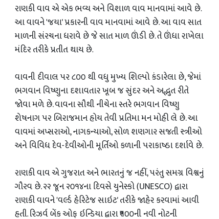
​રાણકી વાવ એ એક ભવ્ય અને વિશાળ વાવ માનવામાં આવે છે.
આ વાવને 'જયા' પ્રકારની વાવ માનવામાં આવે છે. આ વાવ સાત
માળની સંરચના ધરાવે છે જે સાત માળ ઊંડી છે. તે ઊંધા રાખેલા
મંદિર તરીકે પ્રતીત થાય છે.
વાવની દીવાલ પર ૮૦૦ થી વધુ મુખ્ય શિલ્પો કંડારેલા છે, જેમાં
ભગવાન વિષ્ણુના દશાવતાર ખૂબ જ સુંદર અને અદ્ભુત રીતે
જોવા મળે છે. વાવના સૌથી નીચેના સ્તરે ભગવાન વિષ્ણુ
શેષનાગ પર બિરાજમાન હોય તેવી પ્રતિમા મન મોહી લે છે. આ
વાવમાં અપ્સરાઓ, નાગકન્યાઓ, સોળ શણગાર સજતી સ્ત્રીઓ
અને વિવિધ દેવ-દેવીઓની મૂર્તિઓ કળાની પરાકાષ્ઠા દર્શાવે છે.
​રાણકી વાવ એ ગુજરાત અને ભારતનું જ નહીં, પરંતુ સમગ્ર વિશ્વનું
ગૌરવ છે. ૨૨ જૂન ૨૦૧૪ના દિવસે યુનેસ્કો (UNESCO) દ્વારા
રાણકી વાવને 'વર્લ્ડ હેરિટેજ સાઇટ' તરીકે જાહેર કરવામાં આવી
હતી. રિઝર્વ બેંક ઓફ ઇન્ડિયા દ્વારા ₹૧૦૦ની નવી નોટની