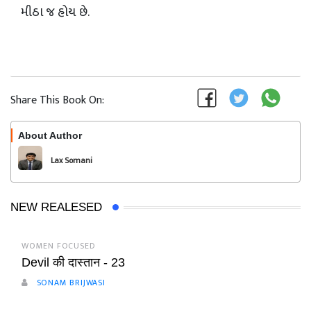
મીઠા જ હોય છે.
Share This Book On:
About Author
Follow
Lax Somani
NEW REALESED
WOMEN FOCUSED
Devil की दास्तान - 23
SONAM BRIJWASI