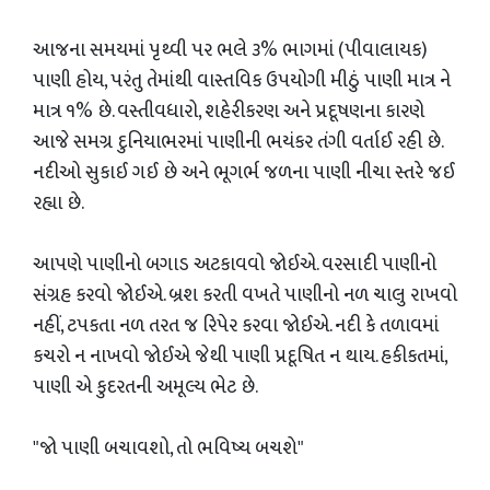
​આજના સમયમાં પૃથ્વી પર ભલે ૩% ભાગમાં (પીવાલાયક)
પાણી હોય, પરંતુ તેમાંથી વાસ્તવિક ઉપયોગી મીઠું પાણી માત્ર ને
માત્ર ૧% છે. વસ્તીવધારો, શહેરીકરણ અને પ્રદૂષણના કારણે
આજે સમગ્ર દુનિયાભરમાં પાણીની ભયંકર તંગી વર્તાઈ રહી છે.
નદીઓ સુકાઈ ગઈ છે અને ભૂગર્ભ જળના પાણી નીચા સ્તરે જઈ
રહ્યા છે.
આપણે પાણીનો બગાડ અટકાવવો જોઈએ. વરસાદી પાણીનો
સંગ્રહ કરવો જોઈએ. બ્રશ કરતી વખતે પાણીનો નળ ચાલુ રાખવો
નહીં, ટપકતા નળ તરત જ રિપેર કરવા જોઈએ. નદી કે તળાવમાં
કચરો ન નાખવો જોઈએ જેથી પાણી પ્રદૂષિત ન થાય. હકીકતમાં,
પાણી એ કુદરતની અમૂલ્ય ભેટ છે.
​"જો પાણી બચાવશો, તો ભવિષ્ય બચશે"