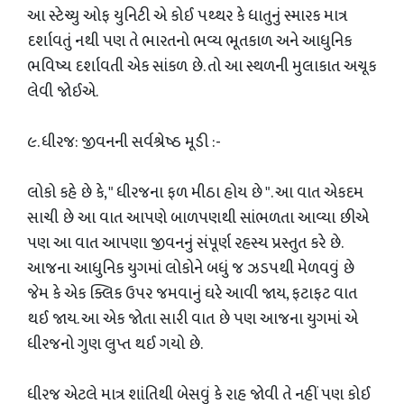
આ સ્ટેચ્યુ ઓફ યુનિટી એ કોઈ પથ્થર કે ધાતુનું સ્મારક માત્ર
દર્શાવતું નથી પણ તે ભારતનો ભવ્ય ભૂતકાળ અને આધુનિક
ભવિષ્ય દર્શાવતી એક સાંકળ છે. તો આ સ્થળની મુલાકાત અચૂક
લેવી જોઈએ.
૯. ધીરજ: જીવનની સર્વશ્રેષ્ઠ મૂડી :-
લોકો કહે છે કે, " ધીરજના ફળ મીઠા હોય છે ". આ વાત એકદમ
સાચી છે આ વાત આપણે બાળપણથી સાંભળતા આવ્યા છીએ
પણ આ વાત આપણા જીવનનું સંપૂર્ણ રહસ્ય પ્રસ્તુત કરે છે.
આજના આધુનિક યુગમાં લોકોને બધું જ ઝડપથી મેળવવું છે
જેમ કે એક ક્લિક ઉપર જમવાનું ઘરે આવી જાય, ફટાફટ વાત
થઈ જાય. આ એક જોતા સારી વાત છે પણ આજના યુગમાં એ
ધીરજનો ગુણ લુપ્ત થઈ ગયો છે.
ધીરજ એટલે માત્ર શાંતિથી બેસવું કે રાહ જોવી તે નહીં પણ કોઈ