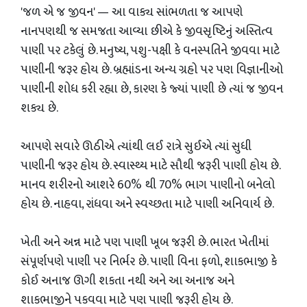
​'જળ એ જ જીવન' — આ વાક્ય સાંભળતા જ આપણે
નાનપણથી જ સમજતા આવ્યા છીએ કે જીવસૃષ્ટિનું અસ્તિત્વ
પાણી પર ટકેલું છે. મનુષ્ય, પશુ-પક્ષી કે વનસ્પતિને જીવવા માટે
પાણીની જરૂર હોય છે. બ્રહ્માંડના અન્ય ગ્રહો પર પણ વિજ્ઞાનીઓ
પાણીની શોધ કરી રહ્યા છે, કારણ કે જ્યાં પાણી છે ત્યાં જ જીવન
શક્ય છે.
​આપણે સવારે ઊઠીએ ત્યાંથી લઈ રાત્રે સુઈએ ત્યાં સુધી
પાણીની જરૂર હોય છે. સ્વાસ્થ્ય માટે સૌથી જરૂરી પાણી હોય છે.
માનવ શરીરનો આશરે 60% થી 70% ભાગ પાણીનો બનેલો
હોય છે. નાહવા, રાંધવા અને સ્વચ્છતા માટે પાણી અનિવાર્ય છે.
​ખેતી અને અન્ન માટે પણ પાણી ખૂબ જરૂરી છે. ભારત ખેતીમાં
સંપૂર્ણપણે પાણી પર નિર્ભર છે. પાણી વિના ફળો, શાકભાજી કે
કોઈ અનાજ ઊગી શકતા નથી અને આ અનાજ અને
શાકભાજીને પકવવા માટે પણ પાણી જરૂરી હોય છે.