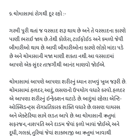
​૬. ચોમાસામાં રોગથી દૂર રહો :-
​ગરમી પૂરી થતાં જ વરસાદ શરૂ થાય છે અને તે વરસાદના કારણે
પાણી ભરાઈ જાય છે. તેથી કોલેરા, ટાઈફોઈડ અને કમળો જેવી
બીમારીઓ થાય છે. આવી બીમારીઓના કારણે લોકો માંદા પડે
છે અને ચોમાસાની મજા માણી શકતા નથી. આ વરસાદમાં
આપણે એક સુંદર તાજગીથી આનંદ માણવો જોઈએ.
​ચોમાસામાં આપણે આપણા શરીરનું ધ્યાન રાખવું ખૂબ જરૂરી છે.
ચોમાસામાં હળદર, આદું, લસણનો ઉપયોગ વધારે કરવો. હળદર
એ આપણા શરીરનું ઇન્ફેક્શન ઘટાડે છે. આદુંમાં રહેલા એન્ટિ-
ઓક્સિડન્ટ્સ રોગપ્રતિકારક શક્તિ વધારે છે. લસણ વાયરસ
અને બેક્ટેરિયા સામે લડત આપે છે. આ ચોમાસાની ઋતુમાં
સફરજન, નાશપતિ અને દાડમ જેવાં ફળો ખાવાં જોઈએ, અને
દૂધી, ગલકાં, તુરિયાં જેવાં શાકભાજી આ ઋતુમાં ખાવાથી