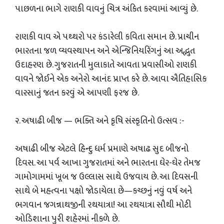
પાછળના ભાગે રાણકી વાવનું ચિત્ર અંકિત કરવામાં આવ્યું છે.
​રાણકી વાવ એ પથ્થરો પર કંડારેલી કવિતા સમાન છે. પ્રાચીન
ભારતના જળ વ્યવસ્થાપન અને એન્જિનિયરિંગનું આ અદ્ભુત
ઉદાહરણ છે. ગુજરાતની મુલાકાતે આવતા પ્રવાસીઓ રાણકી
વાવને જોઈને એક અનેરો આનંદ પ્રાપ્ત કરે છે. આવા ઐતિહાસિક
વારસાનું જતન કરવું એ આપણી ફરજ છે.
૨. અષાઢી બીજ — ભક્તિ અને કૃષિ સંસ્કૃતિનો ઉત્સવ :-
​અષાઢી બીજ એટલે હિન્દુ ધર્મ પ્રમાણે અષાઢ સુદ બીજનો
દિવસ. આ પર્વ આખા ગુજરાતમાં અને ભારતના ઘેર-ઘેર તેમજ
ગામોગામમાં ખૂબ જ ઉલ્લાસ સાથે ઉજવાય છે. આ દિવસની
સાથે બે મહત્વના પક્ષો જોડાયેલા છે—કચ્છનું નવું વર્ષ અને
ભગવાન જગન્નાથજીની રથયાત્રા! આ રથયાત્રા સૌથી મોટી
ઓડિશાના પુરી શહેરમાં નીકળે છે.