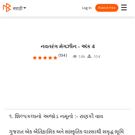
☰
Log In
தமிழ்
Publish Free
નવતરંગ મેગઝીન - અંક 4
(134)
1.6k
554
૧. શિલ્પકલાનો અજોડ નમૂનો :- રાણકી વાવ
​ગુજરાત એક ઐતિહાસિક અને સાંસ્કૃતિક વારસાથી સમૃદ્ધ ભૂમિ