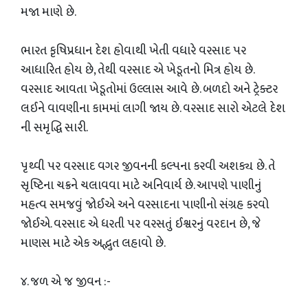
મજા માણે છે.
​ભારત કૃષિપ્રધાન દેશ હોવાથી ખેતી વધારે વરસાદ પર
આધારિત હોય છે, તેથી વરસાદ એ ખેડૂતનો મિત્ર હોય છે.
વરસાદ આવતા ખેડૂતોમાં ઉલ્લાસ આવે છે. બળદો અને ટ્રેક્ટર
લઈને વાવણીના કામમાં લાગી જાય છે. વરસાદ સારો એટલે દેશ
ની સમૃદ્ધિ સારી.
પૃથ્વી પર વરસાદ વગર જીવનની કલ્પના કરવી અશક્ય છે. તે
સૃષ્ટિના ચક્રને ચલાવવા માટે અનિવાર્ય છે. આપણે પાણીનું
મહત્વ સમજવું જોઈએ અને વરસાદના પાણીનો સંગ્રહ કરવો
જોઈએ. વરસાદ એ ધરતી પર વરસતું ઈશ્વરનું વરદાન છે, જે
માણસ માટે એક અદ્ભુત લહાવો છે.
​૪. જળ એ જ જીવન :-