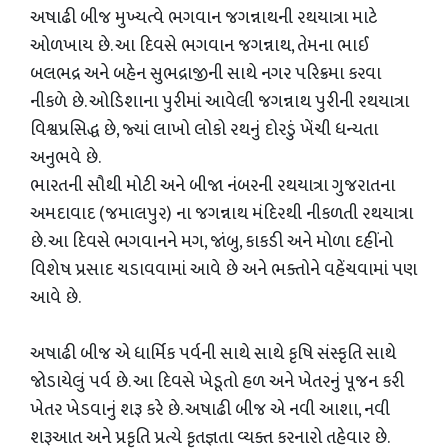
અષાઢી બીજ મુખ્યત્વે ભગવાન જગન્નાથની રથયાત્રા માટે
ઓળખાય છે. આ દિવસે ભગવાન જગન્નાથ, તેમના ભાઈ
બલભદ્ર અને બહેન સુભદ્રાજીની સાથે નગર પરિક્રમા કરવા
નીકળે છે. ઓડિશાના પુરીમાં આવેલી જગન્નાથ પુરીની રથયાત્રા
વિશ્વપ્રસિદ્ધ છે, જ્યાં લાખો લોકો રથનું દોરડું ખેંચી ધન્યતા
અનુભવે છે.
​ભારતની સૌથી મોટી અને બીજા નંબરની રથયાત્રા ગુજરાતના
અમદાવાદ (જમાલપુર) ના જગન્નાથ મંદિરથી નીકળતી રથયાત્રા
છે. આ દિવસે ભગવાનને મગ, જાંબુ, કાકડી અને મોળા દહીંનો
વિશેષ પ્રસાદ ચડાવવામાં આવે છે અને ભક્તોને વહેંચવામાં પણ
આવે છે.
​અષાઢી બીજ એ ધાર્મિક પર્વની સાથે સાથે કૃષિ સંસ્કૃતિ સાથે
જોડાયેલું પર્વ છે. આ દિવસે ખેડૂતો હળ અને ખેતરનું પૂજન કરી
ખેતર ખેડવાનું શરૂ કરે છે. અષાઢી બીજ એ નવી આશા, નવી
શરૂઆત અને પ્રકૃતિ પ્રત્યે કૃતજ્ઞતા વ્યક્ત કરનારો તહેવાર છે.