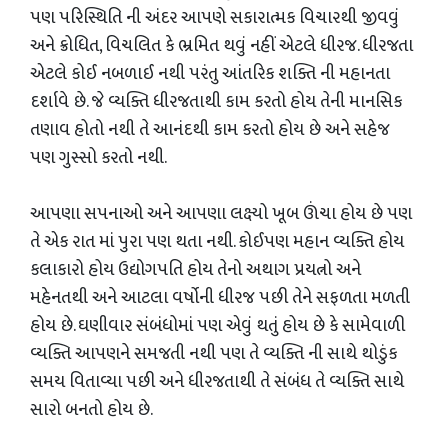
પણ પરિસ્થિતિ ની અંદર આપણે સકારાત્મક વિચારથી જીવવું
અને ક્રોધિત, વિચલિત કે ભ્રમિત થવું નહીં એટલે ધીરજ. ધીરજતા
એટલે કોઈ નબળાઈ નથી પરંતુ આંતરિક શક્તિ ની મહાનતા
દર્શાવે છે. જે વ્યક્તિ ધીરજતાથી કામ કરતો હોય તેની માનસિક
તણાવ હોતો નથી તે આનંદથી કામ કરતો હોય છે અને સહેજ
પણ ગુસ્સો કરતો નથી.
આપણા સપનાઓ અને આપણા લક્ષ્યો ખૂબ ઊંચા હોય છે પણ
તે એક રાત માં પુરા પણ થતા નથી. કોઈપણ મહાન વ્યક્તિ હોય
કલાકારો હોય ઉદ્યોગપતિ હોય તેનો અથાગ પ્રયત્નો અને
મહેનતથી અને આટલા વર્ષોની ધીરજ પછી તેને સફળતા મળતી
હોય છે. ઘણીવાર સંબંધોમાં પણ એવું થતું હોય છે કે સામેવાળી
વ્યક્તિ આપણને સમજતી નથી પણ તે વ્યક્તિ ની સાથે થોડુંક
સમય વિતાવ્યા પછી અને ધીરજતાથી તે સંબંધ તે વ્યક્તિ સાથે
સારો બનતો હોય છે.