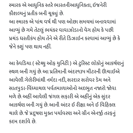
સ્મારક એ આધુનિક સ્તરે ભારતનીઆધુનિકતા, ઇજનેરી
કૌશલ્યનું પ્રતીક બની ચૂક્યું છે.
આ સ્મારક એ પાંચ વર્ષ થી પણ ઓછા સમયમાં બનાવવામાં
આવ્યું છે ગમે તેટલું ભયંકર વાવાઝોડાનો વેગ હોય કે પછી
પ્રચંડ ધરતીકંપ હોય તેને એ રીતે ડિઝાઇન કરવામાં આવ્યું છે કે
જેને કશું પણ થાય નહીં.
આ કેવડિયા ( સ્ટેચ્યુ ઓફ યુનિટી ) એ ટુરિસ્ટ લોકોનું આકર્ષણનું
સ્થળ બની ગયું છે. આ પ્રતિમાની અંદર૧૩૫ મીટરની ઊંચાઈએ
આવેલી ગેલેરીમાંથી નર્મદા નદી, સરદાર સરોવર ડેમ અને
સાતપુડા-વિંધ્યાચલ પર્વતમાળાઓનો અદભુત નજારો જોવા
મળે છે. અહીં આવેલી જંગલ સફારી એ અહીંનું એક સુંદર
આકર્ષણ બની ગયું છે. આની અંદર ઈ રીક્ષા અને ઈ વિહિકલ
ચાલે છે. જે પ્રદૂષણ મુક્ત પર્યાવરણ અને ગ્રીન એનર્જી તરફનું
કદમ દર્શાવે છે.