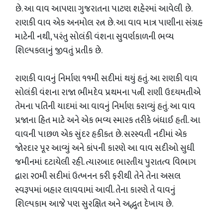
છે. આ વાવ આપણા ગુજરાતના પાટણ શહેરમાં આવેલી છે.
રાણકી વાવ એક અનમોલ રત્ન છે. આ વાવ માત્ર પાણીના સંગ્રહ
માટેની નથી, પરંતુ સોલંકી વંશના સુવર્ણકાળની ભવ્ય
શિલ્પકલાનું જીવતું પ્રતીક છે.
​રાણકી વાવનું નિર્માણ ૧૧મી સદીમાં થયું હતું. આ રાણકી વાવ
સોલંકી વંશના રાજા ભીમદેવ પ્રથમના પત્ની રાણી ઉદયમતીએ
તેમના પતિની યાદમાં આ વાવનું નિર્માણ કરાવ્યું હતું. આ વાવ
પ્રજાના હિત માટે અને એક ભવ્ય સ્મારક તરીકે બંધાઈ હતી. આ
વાવની પાછળ એક સુંદર હકીકત છે. સરસ્વતી નદીમાં એક
જોરદાર પૂર આવ્યું અને કાંપની કારણે આ વાવ સદીઓ સુધી
જમીનમાં દટાયેલી રહી. ત્યારબાદ ભારતીય પુરાતત્વ વિભાગ
દ્વારા ૨૦મી સદીમાં ઉત્ખનન કરી ફરીથી તેને તેના અસલ
સ્વરૂપમાં બહાર લાવવામાં આવી. તેના કારણે તે વાવનું
શિલ્પકામ આજે પણ સુરક્ષિત અને અદ્ભુત દેખાય છે.