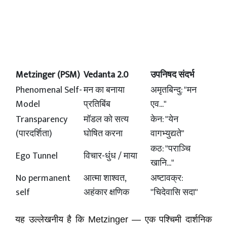
Metzinger (PSM)
Vedanta 2.0
उपनिषद संदर्भ
Phenomenal Self-
मन का बनाया
अमृतबिन्दु: "मन
Model
प्रतिबिंब
एव..."
Transparency
मॉडल को सत्य
केन: "येन
(पारदर्शिता)
घोषित करना
वागभ्युद्यते"
कठ: "पराञ्चि
Ego Tunnel
विचार-धुंध / माया
खानि..."
No permanent
आत्मा शाश्वत,
अष्टावक्र:
self
अहंकार क्षणिक
"चिदेवासि सदा"
यह उल्लेखनीय है कि Metzinger — एक पश्चिमी दार्शनिक