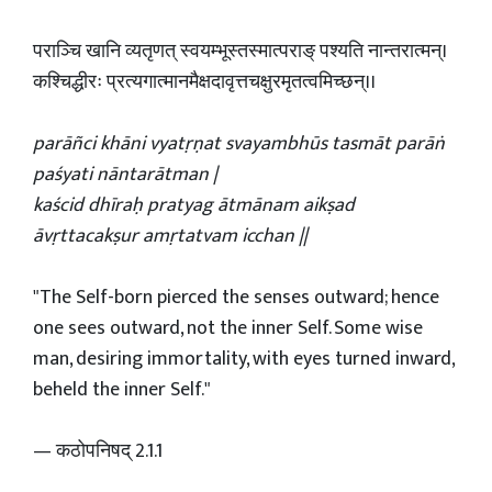
पराञ्चि खानि व्यतृणत् स्वयम्भूस्तस्मात्पराङ् पश्यति नान्तरात्मन्।
कश्चिद्धीरः प्रत्यगात्मानमैक्षदावृत्तचक्षुरमृतत्वमिच्छन्।।
parāñci khāni vyatṛṇat svayambhūs tasmāt parāṅ
paśyati nāntarātman |
kaścid dhīraḥ pratyag ātmānam aikṣad
āvṛttacakṣur amṛtatvam icchan ||
"The Self-born pierced the senses outward; hence
one sees outward, not the inner Self. Some wise
man, desiring immortality, with eyes turned inward,
beheld the inner Self."
— कठोपनिषद् 2.1.1