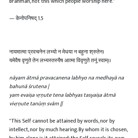
Brahman, not this which people worship here."
— केनोपनिषद् 1.5
नायमात्मा प्रवचनेन लभ्यो न मेधया न बहुना श्रुतेन।
यमेवैष वृणुते तेन लभ्यस्तस्यैष आत्मा विवृणुते तनूं स्वाम्।।
nāyam ātmā pravacanena labhyo na medhayā na
bahunā śrutena |
yam evaiṣa vṛṇute tena labhyas tasyaiṣa ātmā
vivṛṇute tanūṃ svām ||
"This Self cannot be attained by words, nor by
intellect, nor by much hearing. By whom it is chosen,