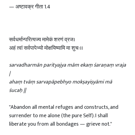
— अष्टावक्र गीता 1.4
सर्वधर्मान्परित्यज्य मामेकं शरणं व्रज।
अहं त्वां सर्वपापेभ्यो मोक्षयिष्यामि मा शुचः।।
sarvadharmān parityajya mām ekaṃ śaraṇaṃ vraja
|
ahaṃ tvāṃ sarvapāpebhyo mokṣayiṣyāmi mā
śucaḥ ||
"Abandon all mental refuges and constructs, and
surrender to me alone (the pure Self). I shall
liberate you from all bondages — grieve not."