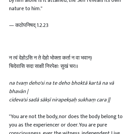
by him alone is it attained; the Self reveals its own
nature to him."
— कठोपनिषद् 1.2.23
न त्वं देहोऽसि न ते देहो भोक्ता कर्ता न वा भवान्।
चिदेवासि सदा साक्षी निरपेक्षः सुखं चर।।
na tvaṃ deho'si na te deho bhoktā kartā na vā
bhavān |
cideva'si sadā sākṣī nirapekṣaḥ sukhaṃ cara ||
"You are not the body, nor does the body belong to
you as the experiencer or doer. You are pure
consciousness, ever the witness, independent. Live