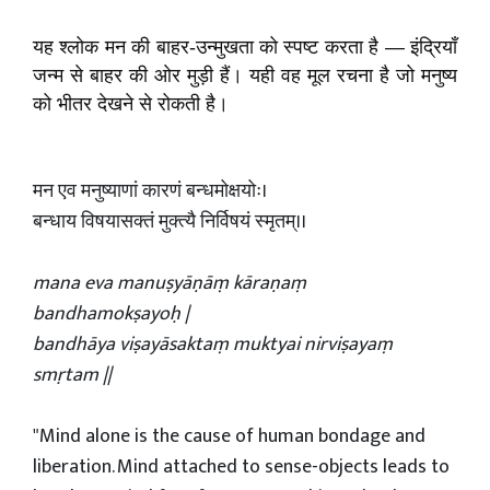
यह श्लोक मन की बाहर-उन्मुखता को स्पष्ट करता है — इंद्रियाँ
जन्म से बाहर की ओर मुड़ी हैं। यही वह मूल रचना है जो मनुष्य
को भीतर देखने से रोकती है।
मन एव मनुष्याणां कारणं बन्धमोक्षयोः।
बन्धाय विषयासक्तं मुक्त्यै निर्विषयं स्मृतम्।।
mana eva manuṣyāṇāṃ kāraṇaṃ
bandhamokṣayoḥ |
bandhāya viṣayāsaktaṃ muktyai nirviṣayaṃ
smṛtam ||
"Mind alone is the cause of human bondage and
liberation. Mind attached to sense-objects leads to