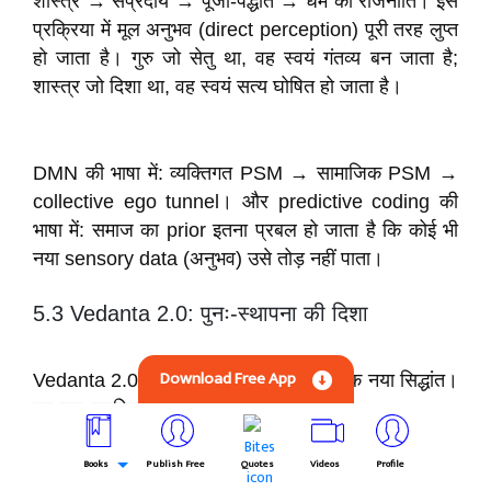
शास्त्र → संप्रदाय → पूजा-पद्धति → धर्म की राजनीति। इस
प्रक्रिया में मूल अनुभव (direct perception) पूरी तरह लुप्त
हो जाता है। गुरु जो सेतु था, वह स्वयं गंतव्य बन जाता है;
शास्त्र जो दिशा था, वह स्वयं सत्य घोषित हो जाता है।
DMN की भाषा में: व्यक्तिगत PSM → सामाजिक PSM →
collective ego tunnel। और predictive coding की
भाषा में: समाज का prior इतना प्रबल हो जाता है कि कोई भी
नया sensory data (अनुभव) उसे तोड़ नहीं पाता।
5.3 Vedanta 2.0: पुनः-स्थापना की दिशा
Download Free App
Vedanta 2.0 न तो एक नई संप्रदाय है, न एक नया सिद्धांत।
यह एक
पद्धतिगत सुधार
है:
Books
Publish Free
Quotes
Videos
Profile