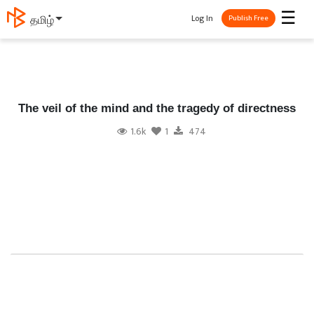
☰
Log In
தமிழ்
Publish Free
The veil of the mind and the tragedy of directness
1.6k
1
474