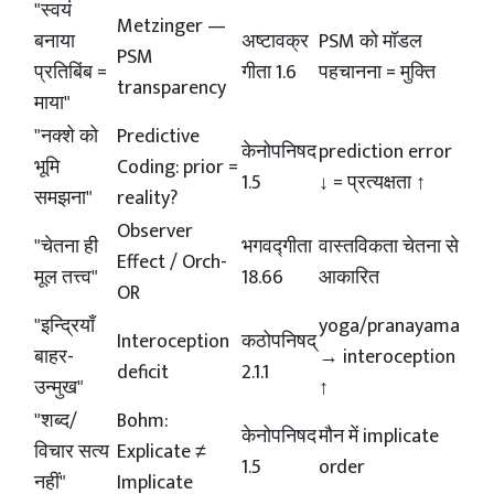
"स्वयं
Metzinger —
बनाया
अष्टावक्र
PSM को मॉडल
PSM
प्रतिबिंब =
गीता 1.6
पहचानना = मुक्ति
transparency
माया"
"नक्शे को
Predictive
केनोपनिषद
prediction error
भूमि
Coding: prior =
1.5
↓ = प्रत्यक्षता ↑
समझना"
reality?
Observer
"चेतना ही
भगवद्गीता
वास्तविकता चेतना से
Effect / Orch-
मूल तत्त्व"
18.66
आकारित
OR
"इन्द्रियाँ
yoga/pranayama
Interoception
कठोपनिषद्
बाहर-
→ interoception
deficit
2.1.1
उन्मुख"
↑
"शब्द/
Bohm:
केनोपनिषद
मौन में implicate
विचार सत्य
Explicate ≠
1.5
order
नहीं"
Implicate