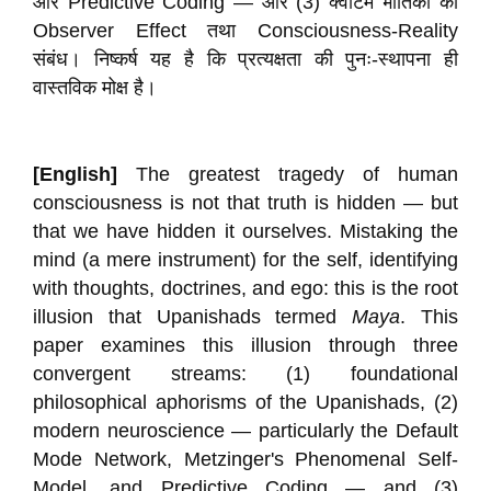
और Predictive Coding — और (3) क्वांटम भौतिकी का
Observer Effect तथा Consciousness-Reality
संबंध। निष्कर्ष यह है कि प्रत्यक्षता की पुनः-स्थापना ही
वास्तविक मोक्ष है।
[English]
The greatest tragedy of human
consciousness is not that truth is hidden — but
that we have hidden it ourselves. Mistaking the
mind (a mere instrument) for the self, identifying
with thoughts, doctrines, and ego: this is the root
illusion that Upanishads termed
Maya
. This
paper examines this illusion through three
convergent streams: (1) foundational
philosophical aphorisms of the Upanishads, (2)
modern neuroscience — particularly the Default
Mode Network, Metzinger's Phenomenal Self-
Model, and Predictive Coding — and (3)