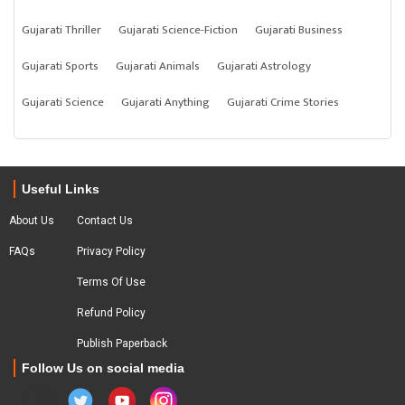
Gujarati Thriller
Gujarati Science-Fiction
Gujarati Business
Gujarati Sports
Gujarati Animals
Gujarati Astrology
Gujarati Science
Gujarati Anything
Gujarati Crime Stories
Useful Links
About Us
Contact Us
FAQs
Privacy Policy
Terms Of Use
Refund Policy
Publish Paperback
Follow Us on social media