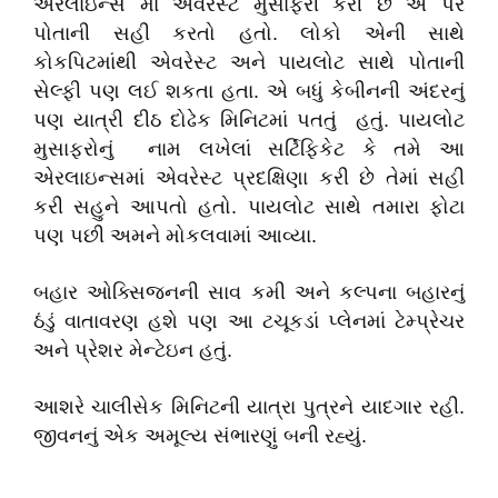
એરલાઇન્સ માં એવરેસ્ટ મુસાફરી કરી છે એ પર
પોતાની સહી કરતો હતો. લોકો એની સાથે
કોકપિટમાંથી એવરેસ્ટ અને પાયલોટ સાથે પોતાની
સેલ્ફી પણ લઈ શકતા હતા. એ બધું કેબીનની અંદરનું
પણ યાત્રી દીઠ દોઢેક મિનિટમાં પતતું હતું. પાયલોટ
મુસાફરોનું નામ લખેલાં સર્ટિફિકેટ કે તમે આ
એરલાઇન્સમાં એવરેસ્ટ પ્રદક્ષિણા કરી છે તેમાં સહી
કરી સહુને આપતો હતો. પાયલોટ સાથે તમારા ફોટા
પણ પછી અમને મોકલવામાં આવ્યા.
બહાર ઓક્સિજનની સાવ કમી અને કલ્પના બહારનું
ઠંડું વાતાવરણ હશે પણ આ ટચૂકડાં પ્લેનમાં ટેમ્પ્રેચર
અને પ્રેશર મેન્ટેઇન હતું.
આશરે ચાલીસેક મિનિટની યાત્રા પુત્રને યાદગાર રહી.
જીવનનું એક અમૂલ્ય સંભારણું બની રહ્યું.