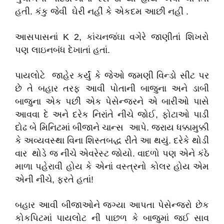
હતી. કંકુ જેવી ઘેરી નહીં કે એકદમ આછી નહીં .
આસપાસનાં K 2, કાંચનજંઘા વગેરે જાણીતાં શિખરો
પણ લાઇનબંધ દેખાતાં હતાં.
પાયલોટે જાહેર કર્યું કે જેઓ જમણી વિન્ડો સીટ પર
છે તે બહાર તરફ આવી પોતાની બાજુના અને ડાબી
બાજુના એક પછી એક પેસેન્જરને એ બારીઓ પાસે
આવવા દે અને દરેક નિરાંતે નીચે જોઈ, ફોટાઓ પાડી
દોઢ બે મિનિટમાં બીજાને ચાન્સ આપે. જરાય ધક્કામુક્કી
કે અવ્યવસ્થા વિના શિસ્તબદ્ધ રીતે આ થયું. દરેકે થોડી
વાર થોડે જ નીચે એવરેસ્ટ જોયો. વાદળો પણ એને કંઠે
માળા પહેરાવી હોય કે એનાં વસ્ત્રનો કોલર હોય એમ
એની નીચે, ફરતે હતાં!
બહાર આવી બીજાઓને જગ્યા આપતા પેસેન્જરો છેક
કોકપિટમાં પાયલોટ ની પાછળ કે બાજુમાં જઈ સાવ