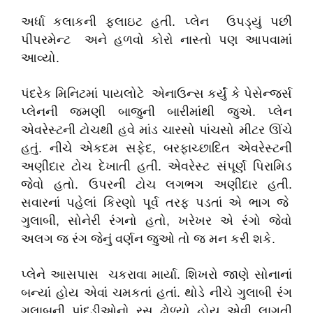
અર્ધા કલાકની ફ્લાઇટ હતી. પ્લેન ઉપડ્યું પછી
પીપરમેન્ટ અને હળવો કોરો નાસ્તો પણ આપવામાં
આવ્યો.
પંદરેક મિનિટમાં પાયલોટે એનાઉન્સ કર્યું કે પેસેન્જર્સ
પ્લેનની જમણી બાજુની બારીમાંથી જુએ. પ્લેન
એવરેસ્ટની ટોચથી હવે માંડ ચારસો પાંચસો મીટર ઊંચે
હતું. નીચે એકદમ સફેદ, બરફાચ્છાદિત એવરેસ્ટની
અણીદાર ટોચ દેખાતી હતી. એવરેસ્ટ સંપૂર્ણ પિરામિડ
જેવો હતો. ઉપરની ટોચ લગભગ અણીદાર હતી.
સવારનાં પહેલાં કિરણો પૂર્વ તરફ પડતાં એ ભાગ જે
ગુલાબી, સોનેરી રંગનો હતો, ખરેખર એ રંગો જેવો
અલગ જ રંગ જેનું વર્ણન જુઓ તો જ મન કરી શકે.
પ્લેને આસપાસ ચકરાવા માર્યા. શિખરો જાણે સોનાનાં
બન્યાં હોય એવાં ચમકતાં હતાં. થોડે નીચે ગુલાબી રંગ
ગુલાબની પાંદડીઓનો રસ ઢોળ્યો હોય એવી લાગતી