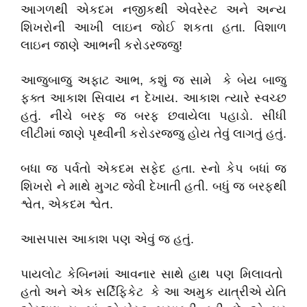
આગળથી એકદમ નજીકથી એવરેસ્ટ અને અન્ય
શિખરોની આખી લાઇન જોઈ શકતા હતા. વિશાળ
લાઇન જાણે આભની કરોડરજ્જુ!
આજુબાજુ અફાટ આભ, કશું જ સામે કે બેય બાજુ
ફક્ત આકાશ સિવાય ન દેખાય. આકાશ ત્યારે સ્વચ્છ
હતું. નીચે બરફ જ બરફ છવાયેલા પહાડો. સીધી
લીટીમાં જાણે પૃથ્વીની કરોડરજ્જુ હોય તેવું લાગતું હતું.
બધા જ પર્વતો એકદમ સફેદ હતા. સ્નો કેપ બધાં જ
શિખરો ને માથે મુગટ જેવી દેખાતી હતી. બધું જ બરફથી
શ્વેત, એકદમ શ્વેત.
આસપાસ આકાશ પણ એવું જ હતું.
પાયલોટ કેબિનમાં આવનાર સાથે હાથ પણ મિલાવતો
હતો અને એક સર્ટિફિકેટ કે આ અમુક યાત્રીએ યેતિ