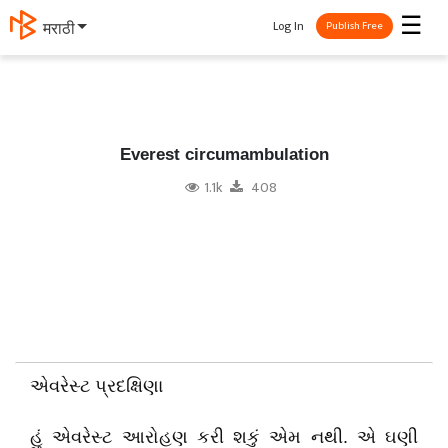
☰
Log In
मराठी
Publish Free
Everest circumambulation
1.1k
408
એવરેસ્ટ પ્રદક્ષિણા
હું એવરેસ્ટ આરોહણ કરી શકું એમ નથી. એ ઘણી