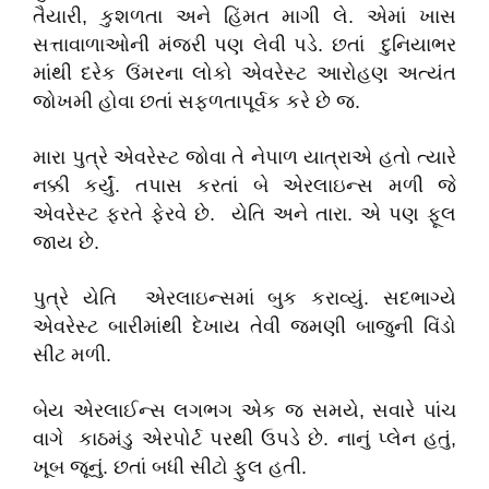
તૈયારી, કુશળતા અને હિંમત માગી લે. એમાં ખાસ
સત્તાવાળાઓની મંજરી પણ લેવી પડે. છતાં દુનિયાભર
માંથી દરેક ઉંમરના લોકો એવરેસ્ટ આરોહણ અત્યંત
જોખમી હોવા છતાં સફળતાપૂર્વક કરે છે જ.
મારા પુત્રે એવરેસ્ટ જોવા તે નેપાળ યાત્રાએ હતો ત્યારે
નક્કી કર્યું. તપાસ કરતાં બે એરલાઇન્સ મળી જે
એવરેસ્ટ ફરતે ફેરવે છે. યેતિ અને તારા. એ પણ ફૂલ
જાય છે.
પુત્રે યેતિ એરલાઇન્સમાં બુક કરાવ્યું. સદભાગ્યે
એવરેસ્ટ બારીમાંથી દેખાય તેવી જમણી બાજુની વિંડો
સીટ મળી.
બેય એરલાઈન્સ લગભગ એક જ સમયે, સવારે પાંચ
વાગે કાઠમંડુ એરપોર્ટ પરથી ઉપડે છે. નાનું પ્લેન હતું,
ખૂબ જૂનું. છતાં બધી સીટો ફુલ હતી.