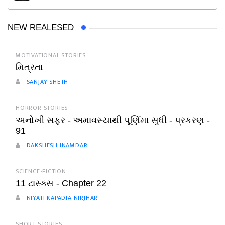
NEW REALESED
MOTIVATIONAL STORIES
મિત્રતા
SANJAY SHETH
HORROR STORIES
અનોખી સફર - અમાવસ્યાથી પૂર્ણિમા સુધી - પ્રકરણ -
91
DAKSHESH INAMDAR
SCIENCE-FICTION
11 ટાસ્ક્સ - Chapter 22
NIYATI KAPADIA NIRJHAR
SHORT STORIES