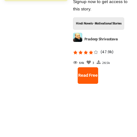
Signup now to get access to
this story.
Hindi Novels - Motivational Stories
Pradeep Shrivastava
(47.9k)
64k
3
26.5k
Read Free