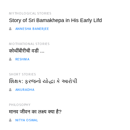
MYTHOLOGICAL STORIES
Story of Sri Bamakhepa in His Early Lifd
ANNESHA BANERJEE
MOTIVATIONAL STORIES
कोथींबीरीची वडी ...
RESHMA
SHORT STORIES
શિક્ષક: ફરજનો યોદ્ધા કે આરોપી
ANURADHA
PHILOSOPHY
मानव जीवन का लक्ष्य क्या है?
NITYA OSWAL