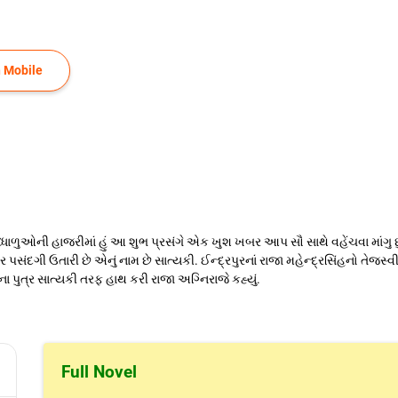
 Mobile
્ધાળુઓની હાજરીમાં હું આ શુભ પ્રસંગે એક ખુશ ખબર આપ સૌ સાથે વહેંચવા માંગુ છ
ર પસંદગી ઉતારી છે એનું નામ છે સાત્યકી. ઈન્દ્રપુરનાં રાજા મહેન્દ્રસિંહનો તેજસ્વ
ા પુત્ર સાત્યકી તરફ હાથ કરી રાજા અગ્નિરાજે કહ્યું.
Full Novel