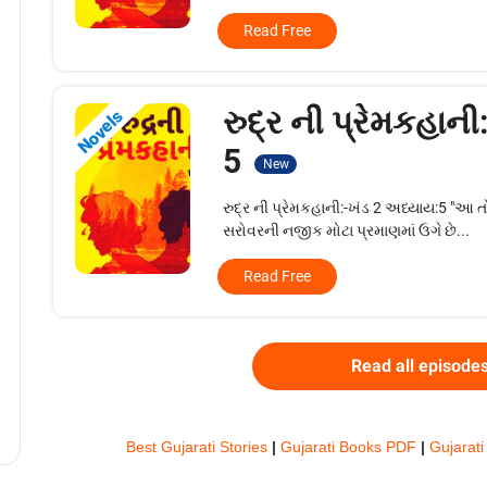
Read Free
રુદ્ર ની પ્રેમકહાની
Novels
5
New
રુદ્ર ની પ્રેમકહાની:-ખંડ 2 અધ્યાય:5 "આ 
સરોવરની નજીક મોટા પ્રમાણમાં ઉગે છે...
Read Free
Read all episode
Best Gujarati Stories
|
Gujarati Books PDF
|
Gujarati