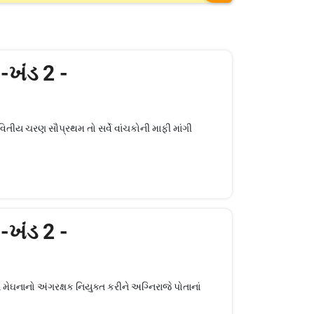
:-ખંડ 2 -
્વિતીય ચરણ સૌપ્રથમ તો સર્વે વાંચકોની માફી માંગી
:-ખંડ 2 -
ે મેઘનાનો અંગરક્ષક નિયુક્ત કરીને અગ્નિરાજે પોતાનાં