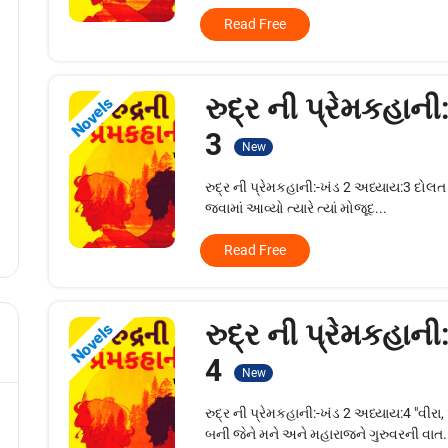
Read Free
રુદ્ર ની પ્રેમકહાની
Novels
3
New
રુદ્ર ની પ્રેમકહાની:-ખંડ 2 અધ્યાય:3 દોલત 
જવામાં આવ્યો ત્યારે ત્યાં મોજૂદ...
Read Free
રુદ્ર ની પ્રેમકહાની
Novels
4
New
રુદ્ર ની પ્રેમકહાની:-ખંડ 2 અધ્યાય:4 "
બની જેને મને અને મહારાજને ગુરુવરની વાત.