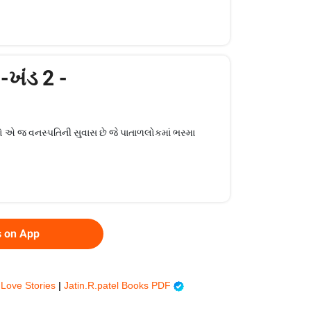
:-ખંડ 2 -
તો એ જ વનસ્પતિની સુવાસ છે જે પાતાળલોકમાં ભસ્મા
s on App
 Love Stories
|
Jatin.R.patel Books PDF