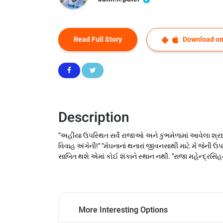
Read Full Story
Download on
Description
"અહીંયા ઉપસ્થિત સર્વે રાજાઓ અને કુંભમેળામાં આવેલા શ્રધ
વિવાહ અંગેની!" "મેઘનાનાં થનારાં જીવનસાથી માટે મેં જેની ઉપ
સાબિત થશે એમાં કોઈ શંકાને સ્થાન નથી. "રાજા મહેન્દ્રસિંહન
More Interesting Options