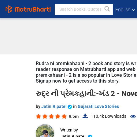
English
Rudra ni premkahaani - 2 book and story is writ
reader response on Matrubharti app and web sin
premkahaani - 2 is also popular in Love Stories
Signup now to get access to this story.
રુદ્ર ની પ્રેમકહાની:-ખંડ 2 -
Nove
by
Jatin.R.patel
in
Gujarati Love Stories
6.5m
110.4k
Downloads
Writen by
Jatin.R.patel