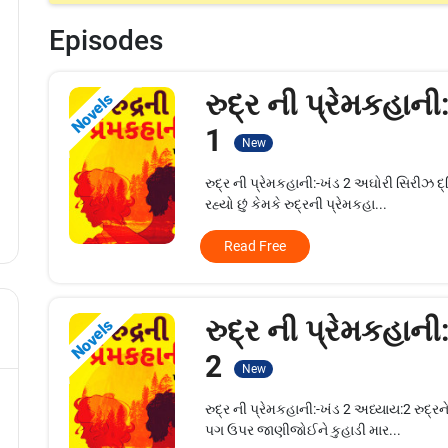
Episodes
રુદ્ર ની પ્રેમકહાની
Novels
1
New
રુદ્ર ની પ્રેમકહાની:-ખંડ 2 અઘોરી સિરીઝ દ
રહ્યો છું કેમકે રુદ્રની પ્રેમકહા...
Read Free
રુદ્ર ની પ્રેમકહાની
Novels
2
New
રુદ્ર ની પ્રેમકહાની:-ખંડ 2 અધ્યાય:2 રુદ્રન
પગ ઉપર જાણીજોઈને કુહાડી માર...