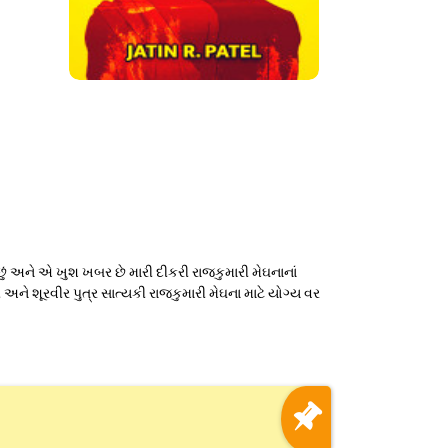
ું અને એ ખુશ ખબર છે મારી દીકરી રાજકુમારી મેઘનાનાં
ી અને શૂરવીર પુત્ર સાત્યકી રાજકુમારી મેઘના માટે યોગ્ય વર