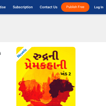
tise
Subscription
Contact Us
Publish Free
Log In 
Novels
i