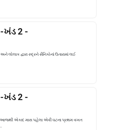
:-ખંડ 2 -
અને લોલાક દ્વારા રુદ્રને સૈનિકોનાં ઉતારામાં લઈ
:-ખંડ 2 -
વીરા, આજથી એકાદ માસ પહેલા એવી ઘટના પ્રથમ વખત
..