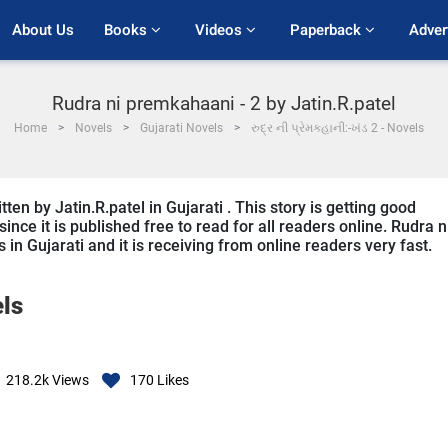
About Us
Books 
Videos 
Paperback 
Adver
Rudra ni premkahaani - 2 by Jatin.R.patel
Home
Novels
Gujarati Novels
રુદ્ર ની પ્રેમકહાની:-ખંડ 2 - Novels
ten by Jatin.R.patel in Gujarati . This story is getting good
ce it is published free to read for all readers online. Rudra n
 in Gujarati and it is receiving from online readers very fast.
ls
218.2k
Views
170
Likes