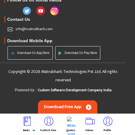
Follow Us on social media
Contact Us
info@matrubharti.com
Download Mobile App
Download On App Store
Download On Play Store
Copyright © 2026 Matrubharti Technologies Pvt. Ltd. All rights
reserved
Custom Software Development Company India
Powered by :
Download Free App
Books
Publish Free
Quotes
Videos
Profile