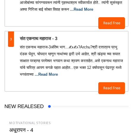
आजोबांच्या सांगण्यावरून त्यांनी गृहस्थाश्रम स्वीकार्याल होते.. त्यांनी सुसंस्कृत
अश्या गिरिजा बाई सोबत विवाह करून
...Read More
Read Free
3
संत एकनाथ महाराज - 3
संत एकनाथ महाराज-3अंतिम भाग...✍️✍️?Archu?श्री दत्तात्रय प्रभू
दंडक घेवून, चोपदार म्हणून नाथांच्या द्वारी उभे आहेत, श्री खंड्या च्या रूपात
साक्षात परब्रम्ह परमेश्वर भगवान कथा श्रवण करताहेत..असे एकनाथ महाराज
यांचे चरित्र आपण सगळे पहात आहोत...एक भक्त 12 वर्षापासून पंढरपूर मध्ये
भगवंताच्या
...Read More
Read Free
NEW REALESED
MOTIVATIONAL STORIES
अधूरापन - 4