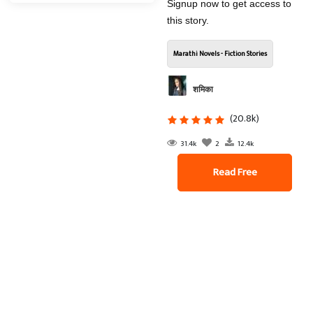
Signup now to get access to
this story.
Marathi Novels - Fiction Stories
शमिका
(20.8k)
31.4k
2
12.4k
Read Free