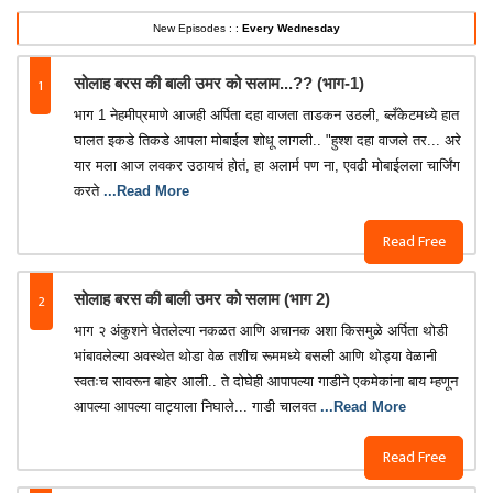
New Episodes : :
Every Wednesday
1
सोलाह बरस की बाली उमर को सलाम...?? (भाग-1)
भाग 1 नेहमीप्रमाणे आजही अर्पिता दहा वाजता ताडकन उठली, ब्लँकेटमध्ये हात
घालत इकडे तिकडे आपला मोबाईल शोधू लागली.. "हुश्श दहा वाजले तर... अरे
यार मला आज लवकर उठायचं होतं, हा अलार्म पण ना, एवढी मोबाईलला चार्जिंग
करते
...Read More
Read Free
2
सोलाह बरस की बाली उमर को सलाम (भाग 2)
भाग २ अंकुशने घेतलेल्या नकळत आणि अचानक अशा किसमुळे अर्पिता थोडी
भांबावलेल्या अवस्थेत थोडा वेळ तशीच रूममध्ये बसली आणि थोड्या वेळानी
स्वतःच सावरून बाहेर आली.. ते दोघेही आपापल्या गाडीने एकमेकांना बाय म्हणून
आपल्या आपल्या वाट्याला निघाले... गाडी चालवत
...Read More
Read Free