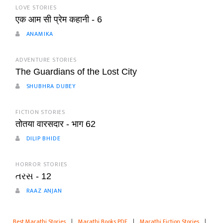
LOVE STORIES
एक आम सी प्रेम कहानी - 6
ANAMIKA
ADVENTURE STORIES
The Guardians of the Lost City
SHUBHRA DUBEY
FICTION STORIES
तोतया वारसदार - भाग 62
DILIP BHIDE
HORROR STORIES
તરસ - 12
RAAZ ANJAN
Best Marathi Stories
|
Marathi Books PDF
|
Marathi Fiction Stories
|