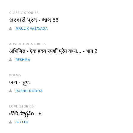
CLASSIC STORIES
સરકારી પ્રેમ - ભાગ 56
MAULIK VASAVADA
ADVENTURE STORIES
अभिजित - ऐक हृदय स्पर्शी प्रेम कथा... - भाग 2
RESHMA
POEMS
બન - ફૂલ
RUSHIL DODIYA
LOVE STORIES
తొలి పౌర్ణమి - 8
SREELU