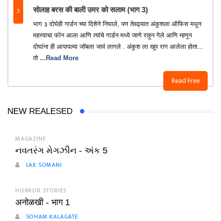
3
सोलाह बरस की बाली उमर को सलाम (भाग 3)
भाग ३ दोघेही गार्डन च्या दिशेने निघाले, पण तेवढ्यात अंकुशला ऑफिस मधून
महत्त्वाचा फोन आला आणि त्यांचे गार्डन मध्ये जाणे राहून गेले आणि म्हणून
दोघांना ही आपापल्या जॉबला जावं लागले . अंकुश ला खूप राग आलेला होता...
तो
...Read More
Read Free
NEW REALESED
MAGAZINE
નવતરંગ મેગઝીન - અંક 5
LAX SOMANI
HORROR STORIES
अनोळखी - भाग 1
SOHAM KALAGATE