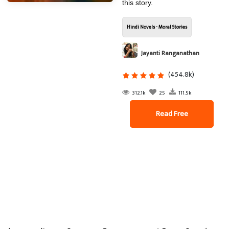
this story.
Hindi Novels - Moral Stories
Jayanti Ranganathan
(454.8k)
312.1k
25
111.5k
Read Free