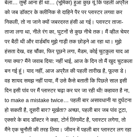
बेला… तुम्हें आना ही था… (भूमिका) हुआ कुछ यूं कि पहली अप्रैल
को जब डॉक्टर के क्लीनिक से दाहिने पैर पर प्लास्टर लगवा कर
निकली, तो ना जाने क्यों जबरदस्त हंसी आ गई। प्लास्टर ताजा-
ताजा लगा था, नीले रंग का, घुटनों से कुछ नीचे तक। मैं व्हील चेयर
पर बैठी थी और वार्डबॉय मुझे गाड़ी तक छोड़ने आ रहा था। मुझे
हंसता देख, वह चौंका, फिर पूछने लगा, मैडम, कोई चुटकुला याद आ
गया क्या? मैंने जवाब दिया: नहीं भाई, आज के दिन तो मैं खुद चुटकला
बन गई हूं। याद नहीं, आज अप्रैल की पहली तारीख है, फूल्स डे।
वह शायद समझ नहीं पाया, मैं उसे कैसे बताती कि पिछले साल इसी
दिन इसी पांव पर मैं प्लास्टर चढ़ा कर घर जा रही थी! कहावत है ना,
to make a mistake twice… पहली बार असावधानी या दुर्घटना
हो सकती है, दूसरी बार? मूर्खता? अच्छा, पहली बार जब पांव टूटा,
एक्सरे के बाद डॉक्टर ने कहा, टोर्न लिंगामेंट है, प्लास्टर लगेगा, तो
मैंने एक चुनौती की तरह लिया। जीवन में पहली बार प्लास्टर लग रहा