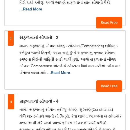
વિશે ચર્ચા કરીશું. આજે આપણે સફળતાનાં સાત સોપાનો પૈકી
...Read More
Read Free
3
સફળતાનાં સોપાનો - 3
નામ:- સફળતાનું સોપાન બીજું - યોગ્યતા(Competence) લેખિકા:-
સ્નેહલ જાની મિત્રો, આશા રાખું છું કે સફળતાનું પ્રથમ સોપાન
સ્પષ્ટતા વિશેની માહિતી સારી લાગી હશે. આજે સફળતાનાં બીજા
સોપાન Competence એટલે કે યોગ્યતા વિશે વાત કરીએ. એક વાર
પોતાનાં લક્ષ્ય માટે
...Read More
Read Free
4
સફળતાનાં સોપાનો - 4
નામ:- સફળતાનું સોપાન ત્રીજું- દબાણ, મુંઝવણ(Constraints)
લેખિકા:- સ્નેહલ જાની તો મિત્રો, કેવા લાગ્યા આગળના બે સોપાનો?
મજા આવી ને? ચાલો આજે ત્રીજા સોપાનની ચર્ચા કરીએ.
સફળતાનું ત્રીજું સોપાન એટલે Constraints એટલે કે દબાણ કે