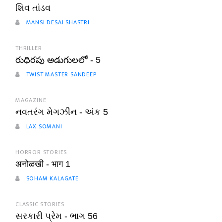
શિવ તાંડવ
MANSI DESAI SHASTRI
THRILLER
రుధిరపు అడుగులలో - 5
TWIST MASTER SANDEEP
MAGAZINE
નવતરંગ મેગઝીન - અંક 5
LAX SOMANI
HORROR STORIES
अनोळखी - भाग 1
SOHAM KALAGATE
CLASSIC STORIES
સરકારી પ્રેમ - ભાગ 56