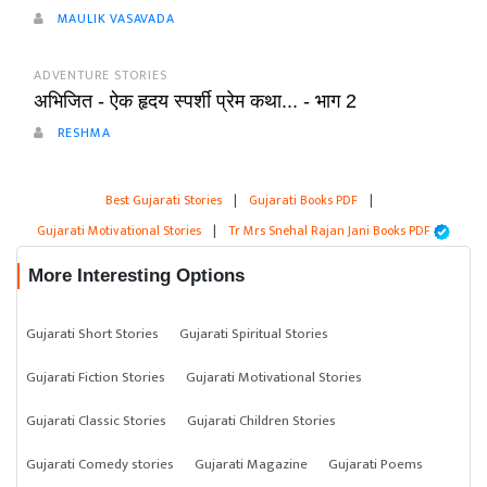
MAULIK VASAVADA
ADVENTURE STORIES
अभिजित - ऐक हृदय स्पर्शी प्रेम कथा... - भाग 2
RESHMA
Best Gujarati Stories
|
Gujarati Books PDF
|
Gujarati Motivational Stories
|
Tr Mrs Snehal Rajan Jani Books PDF
More Interesting Options
Gujarati Short Stories
Gujarati Spiritual Stories
Gujarati Fiction Stories
Gujarati Motivational Stories
Gujarati Classic Stories
Gujarati Children Stories
Gujarati Comedy stories
Gujarati Magazine
Gujarati Poems