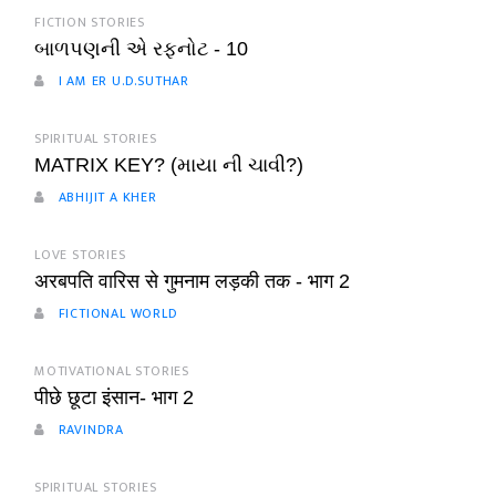
FICTION STORIES
બાળપણની એ રફનોટ - 10
I AM ER U.D.SUTHAR
SPIRITUAL STORIES
MATRIX KEY? (માયા ની ચાવી?)
ABHIJIT A KHER
LOVE STORIES
अरबपति वारिस से गुमनाम लड़की तक - भाग 2
FICTIONAL WORLD
MOTIVATIONAL STORIES
पीछे छूटा इंसान- भाग 2
RAVINDRA
SPIRITUAL STORIES