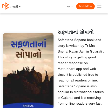
☰
Log In
தமிழ்
Publish Free
સફળતાનાં સોપાનો
Safadtana Sopano book and
story is written by Tr Mrs
Snehal Rajan Jani in Gujarati .
This story is getting good
reader response on
Matrubharti app and web
since it is published free to
read for all readers online.
Safadtana Sopano is also
popular in Motivational Stories
in Gujarati and it is receiving
from online readers very fast.