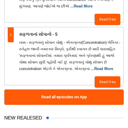
મુંઝવણ. આપણે જોઈએ જ છીએ
...Read More
Read Free
5
સફળતાનાં સોપાનો - 5
નામ:- સફળતાનું સોપાન ચોથું - એકાગ્રતા(Concentration) લેખિકા:-
સ્નેહલ જાની નમસ્કાર મિત્રો, ફરીથી સ્વાગત છે મારી ધારાવાહિક
'સફળતાનાં સોપાનો'માં. તમારા પ્રતિસાદ અને પ્રેરણાથી હું આજે
ચોથા સોપાન સુધી પહોંચી ગઈ છું. સફળતાનું ચોથું સોપાન છે
concentration એટલે કે એકાગ્રતા. એકાગ્રતા
...Read More
Read Free
Read all episodes on App
NEW REALESED