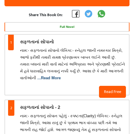
Share This Book On:
Full Novel
1
સફળતાનાં સોપાનો
નામ:- સફળતાનાં સોપાનો લેખિકા:- સ્નેહલ જાની નમસ્કાર મિત્રો,
આજે ફરીથી તમારી સમક્ષ પ્રેરણાત્મક બાબત લઈને આવી છું.
તમારા બધાનાં મારી વાર્તા માટેનાં અભિપ્રાય અને પ્રેરણાથી પ્રેરાઈને
મેં હવે ધારાવાહિક લખવાનું નક્કી કર્યું છે. આશા છે કે મારી આગળની
વાર્તાઓની
...Read More
Read Free
2
સફળતાનાં સોપાનો - 2
નામ:- સફળતાનું સોપાન પહેલું - સ્પષ્ટતા(Clarity) લેખિકા:- સ્નેહલ
જાની મિત્રો, આશા રાખું છું કે પ્રથમ ભાગ વાંચ્યા પછી તમે આ
ભાગની રાહ જોઈ હશે. આગળ જણાવ્યું તેમ હું સફળતાનાં સોપાનો