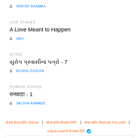
SHRISH SHARMA
LOVE STORIES
A Love Meant to Happen
ANU
LETTER
યુરોપ પ્રવાસીના પત્રો - 7
RUSHIL DODIYA
HORROR STORIES
रानवाटा - 1
SACHIN KAWADE
Best Marathi Stories
|
Marathi Books PDF
|
Marathi Women Focused
|
vidya,s world Books PDF