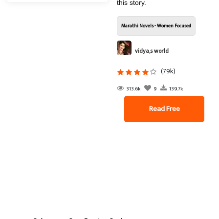
this story.
Marathi Novels - Women Focused
vidya,s world
(79k)
313.6k
9
139.7k
Read Free