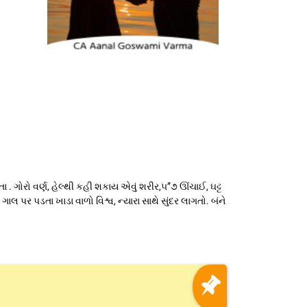
 . ગોરો વર્ણ, હેલ્થી કહી શકાય એવું શરીર,૫”૭ ઊંચાઈ, ઘટ્ટ
 પર પડતા ખાડા વાળો વિશ્વ, ન્યારા સાથે સુંદર લાગતો. બંને