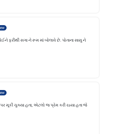
ew
જોઈને ફરીથી સગા ને રૂમ માં બોલાવે છે. પોતાના સાસુ ને
ew
 મૂકી ચુક્યા હતા, એટલો જ પ્રેમ કરી રહ્યા હતા જે