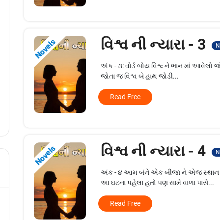
વિશ્વ ની ન્યારા - 3
Novels
N
અંક - ૩: વોર્ડ બોય વિશ્વ્ ને ભાન માં આવેલો 
જોતા જ વિશ્વ બે હાથ જોડી...
Read Free
વિશ્વ ની ન્યારા - 4
Novels
N
અંક - ૪ આમ બંને એક બીજા ને એજ સ્થાન પર
આ ઘટના પહેલા હતો પણ સામે વાળા પાસે...
Read Free