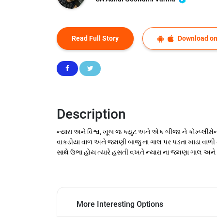
Read Full Story
Download on
Description
ન્યારા અને વિશ્વ, ખૂબ જ ક્યુટ અને એક બીજા ને કોમ્પ્લીમે
વાકડીયા વાળ અને જમણી બાજુ ના ગાલ પર પડતા ખાડા વાળી ન્ય
સાથે ઉભા હોય ત્યારે હસતી વખતે ન્યારા ના જમણા ગાલ અને વિશ્
More Interesting Options