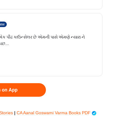
ew
ક પીઢ કાઉન્સેલર છે એમની પાસે એમણે ન્યારા ને
પછ...
s on App
 Stories
|
CA Aanal Goswami Varma Books PDF