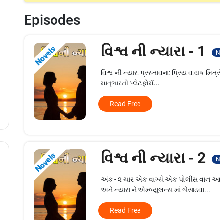
Episodes
વિશ્વ ની ન્યારા - 1
Novels
N
વિશ્વ ની ન્યારા પ્રસ્તાવના: પ્રિય વાચક મિત્રો
માતૃભારતી પ્લેટફોર્મ...
Read Free
વિશ્વ ની ન્યારા - 2
Novels
N
અંક - ૨ ચાર એક વાગ્યે એક પોલીસ વાન આ
અને ન્યારા ને એમ્બ્યુલન્સ માં બેસાડવા...
Read Free