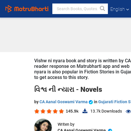
English
Vishw ni nyara book and story is written by C
reader response on Matrubharti app and web sin
nyara is also popular in Fiction Stories in Guj
to get access to this story.
વિશ્વ ની ન્યારા -
Novels
by
CA Aanal Goswami Varma
in
Gujarati Fiction S
145.9k
13.7k
Downloads
Writen by
CA Aanal Goswami Varma