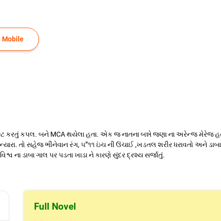
 Mobile
ન્ટ કરતું કપલ. બને MCA થયેલા હતા. એક જ નાતના બન્ને જણા ના અરેન્જ મેરેજ હતા
ારા. તો સહેજ ભીનેવાન રંગ, ૫”૧૧ ઇંચ ની ઉંચાઈ ,ખડતલ શરીર ધરાવતો અને ડાબા ગાલ
વ ના ડાબા ગાલ પર પડતા ખાડા ને કારણે સુંદર દ્રશ્ય સર્જાતું.
Full Novel