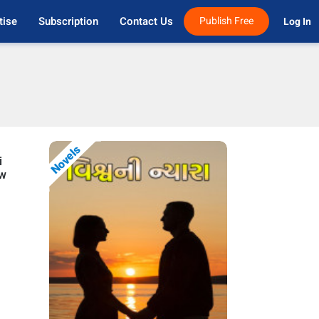
tise
Subscription
Contact Us
Publish Free
Log In 
Novels
i
ow