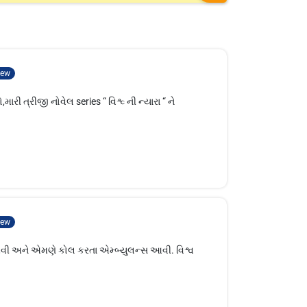
ew
,મારી ત્રીજી નોવેલ series “ વિશ્વ્ ની ન્યારા “ ને
ew
વી અને એમણે કોલ કરતા એમ્બ્યુલન્સ આવી. વિશ્વ