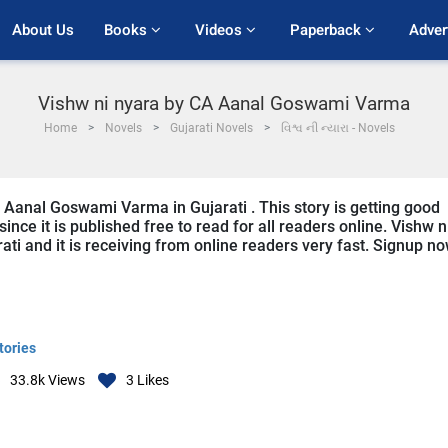
About Us
Books 
Videos 
Paperback 
Adver
Vishw ni nyara by CA Aanal Goswami Varma
Home
Novels
Gujarati Novels
વિશ્વ ની ન્યારા - Novels
A Aanal Goswami Varma in Gujarati . This story is getting good
ce it is published free to read for all readers online. Vishw n
arati and it is receiving from online readers very fast. Signup n
tories
33.8k
Views
3
Likes