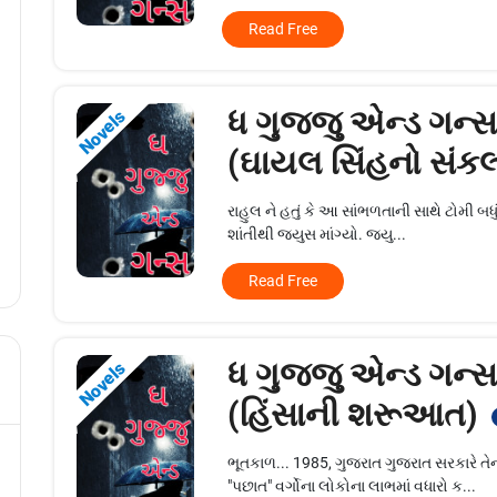
Read Free
ધ ગુજ્જુ એન્ડ ગન્સ
Novels
(ઘાયલ સિંહનો સંકલ
રાહુલ ને હતું કે આ સાંભળતાની સાથે ટોમી બધુ
શાંતીથી જ્યુસ માંગ્યો. જ્યુ...
Read Free
ધ ગુજ્જુ એન્ડ ગન્સ
Novels
(હિંસાની શરૂઆત)
ભૂતકાળ... 1985, ગુજરાત ગુજરાત સરકારે તે
"પછાત" વર્ગોના લોકોના લાભમાં વધારો ક...