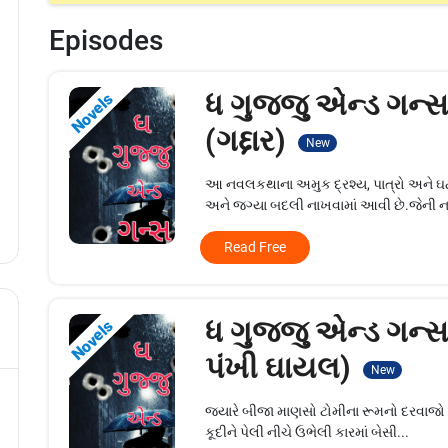
Episodes
ધ ગુજ્જુ એન્ડ ગન્સ
Novels
(ગદ્દાર)
New
આ નવલકથાના અમુક દ્રશ્ય, પાત્રો અને ઘટ
અને જગ્યા બદલી નાખવામાં આવી છે.જેની ન
Read Free
ધ ગુજ્જુ એન્ડ ગન્સ 
Novels
પંખી ઘાયલ)
New
જ્યારે બીજા માણસો ટોમીના રૂમનો દરવાજો ત
કૂદીને પેલી નીચે ઉભેલી કારમાં બેસી...