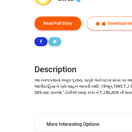
Read Full Story
Download on
Description
આ નવલકથાના અમુક દ્રશ્ય, પાત્રો અને ઘટના સત્ય પર આધા
જાતીય હિંસા ને પ્રોત્સાહન આપતી નથી. 15જૂન,1995 T.J પ
30% યાદ રાખજો." ટોમીએ રમણ કાકા ને T.J BLACK ની શરાબ ન
More Interesting Options