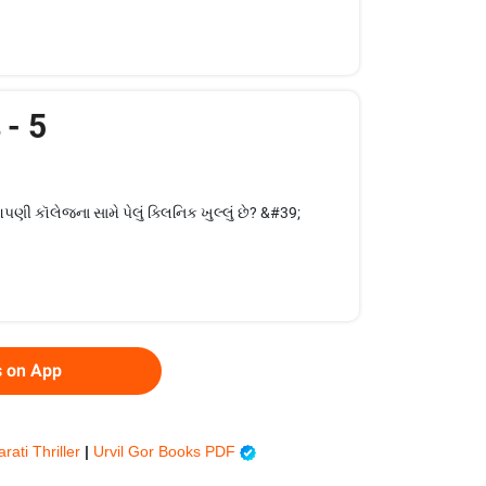
 - 5
ી કૉલેજના સામે પેલું ક્લિનિક ખુલ્લું છે? &#39;
s on App
rati Thriller
|
Urvil Gor Books PDF