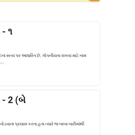
 - ૧
ના સત્ય પર આધારિત છે. ગોપનીયતા રાખવા માટે નામ
...
- 2 (બે
ોડવાના પ્રયાસ કરતા હતા ત્યારે જ બાબા બારીમાંથી