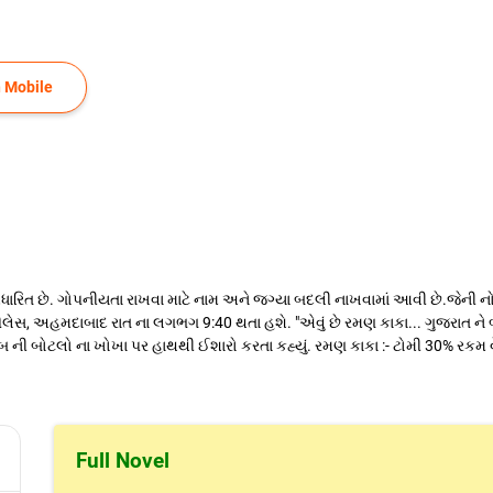
 Mobile
રિત છે. ગોપનીયતા રાખવા માટે નામ અને જગ્યા બદલી નાખવામાં આવી છે.જેની નોં
ેલેસ, અહમદાબાદ રાત ના લગભગ 9:40 થતા હશે. "એવું છે રમણ કાકા... ગુજરાત ન
ી બોટલો ના ખોખા પર હાથથી ઈશારો કરતા કહ્યું. રમણ કાકા :- ટોમી 30% રકમ વેચા
Full Novel