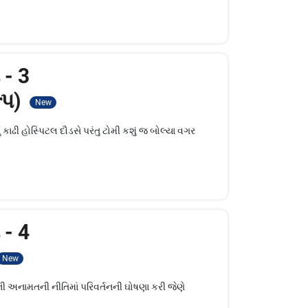
 - 3
્પ)
New
ં કાઢી હોસ્પિટલ દૌડસે પરંતુ ટોમી કશું જ બોલ્યા વગર
 - 4
New
ની અનામતની નીતિમાં પરિવર્તનની ઘોષણા કરી જેણે