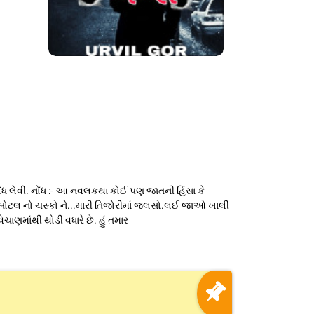
ધ લેવી. નોંધ :- આ નવલકથા કોઈ પણ જાતની હિંસા કે
ે બોટલ નો ચસ્કો ને...મારી તિજોરીમાં જલસો.લઈ જાઓ ખાલી
ણમાંથી થોડી વધારે છે. હું તમાર