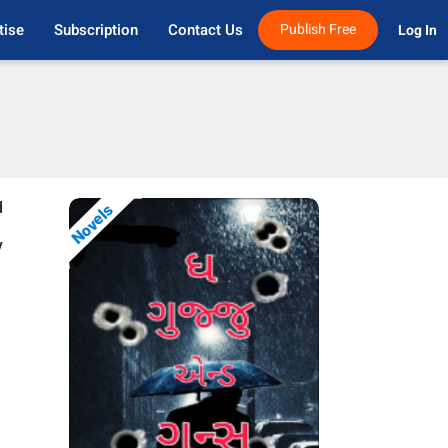
tise
Subscription
Contact Us
Publish Free
Log In 
d
Novels
y