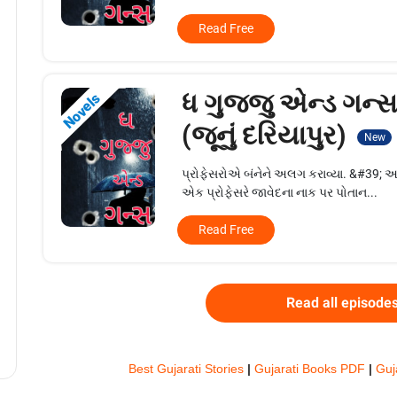
Read Free
ધ ગુજ્જુ એન્ડ ગન્સ
Novels
(જૂનું દરિયાપુર)
New
પ્રોફેસરોએ બંનેને અલગ કરાવ્યા. &#39; આપણ
એક પ્રોફેસરે જાવેદના નાક પર પોતાન...
Read Free
Read all episode
Best Gujarati Stories
|
Gujarati Books PDF
|
Guja