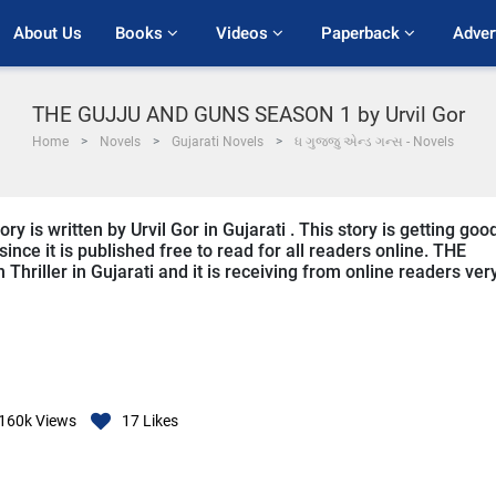
About Us
Books 
Videos 
Paperback 
Adver
THE GUJJU AND GUNS SEASON 1 by Urvil Gor
Home
Novels
Gujarati Novels
ધ ગુજ્જુ એન્ડ ગન્સ - Novels
 written by Urvil Gor in Gujarati . This story is getting goo
ce it is published free to read for all readers online. THE
riller in Gujarati and it is receiving from online readers ver
160k
Views
17
Likes