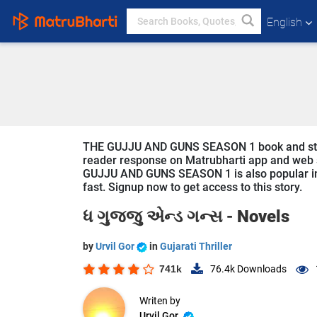
English
THE GUJJU AND GUNS SEASON 1 book and story is
reader response on Matrubharti app and web sin
GUJJU AND GUNS SEASON 1 is also popular in Th
fast. Signup now to get access to this story.
ધ ગુજ્જુ એન્ડ ગન્સ -
Novels
by
Urvil Gor
in
Gujarati Thriller
741k
76.4k
Downloads
Writen by
Urvil Gor