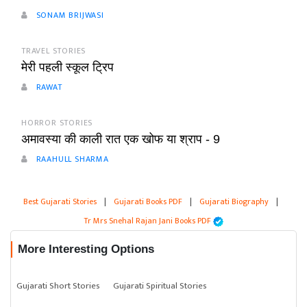
SONAM BRIJWASI
TRAVEL STORIES
मेरी पहली स्कूल ट्रिप
RAWAT
HORROR STORIES
अमावस्या की काली रात एक खोफ या श्राप - 9
RAAHULL SHARMA
Best Gujarati Stories
|
Gujarati Books PDF
|
Gujarati Biography
|
Tr Mrs Snehal Rajan Jani Books PDF
More Interesting Options
Gujarati Short Stories
Gujarati Spiritual Stories