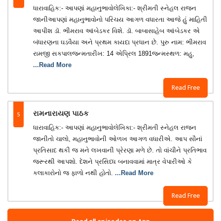
ધારાવાહિક:- આપણાં મહાનુભાવોલેખિકા:- શ્રીમતી સ્નેહલ રાજન
જાનીઆપણાં મહાનુભાવોનો પરિચય આગળ વધારતા આજે હું માહિતી
આપીશ ડૉ. ભીમરાવ આંબેડકર વિશે. ડૉ. બાબાસાહેબ આંબેડકર એ
બંધારણના ઘડવૈયા અને પ્રથમ કાયદા પ્રધાન છે. પુરુ નામ: ભીમરાવ
રામજી સકપાલજન્મતારીખ: 14 એપ્રિલ 1891જન્મસ્થળ: મહુ,
...Read More
Read Free
5
રામનારાયણ પાઠક
ધારાવાહિક:- આપણાં મહાનુભાવોલેખિકા:- શ્રીમતી સ્નેહલ રાજન
જાનીતો ચાલો, મહાનુભાવોની ઓળખ આગળ વધારીએ. આપ સૌનાં
પ્રતિસાદ થકી જ મને લખવાની પ્રેરણા મળે છે. તો વાંચીને પ્રતિભાવ
જરૂરથી આપશો. દેશને પ્રસિધ્ધ બનાવવામાં માત્ર વેપારીઓ કે
કલાકારોનો જ ફાળો નથી હોતો.
...Read More
Read Free