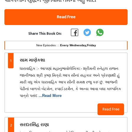
પાકિસ્તાન યુદ્ધને જીતવામાં તેમનો બહુ મોટો
Read Free
Share This Book On:
New Episodes : :
Every Wednesday,Friday
1
સામ માણેકશા
ધારાવાહિક :- આપણાં મહાનુભાવોલેખિકા:- શ્રીમતી સ્નેહલ રાજન
જાનીજય શ્રી કૃષ્ણ મિત્રો.આપ સૌનાં સહકાર અને પ્રેરણાથી હું
મારી વધુ એક ધારાવાહિક આપ સૌની સમક્ષ રજુ કરું છું. આજની
પેઢીનાં બાળકો બેટમેન, સ્પાઈડરમેેેન, કે અન્ય આવા બધા કાલ્પનિક
પાત્રો પસંદ
...Read More
Read Free
2
સરદારસિંહ રાણા