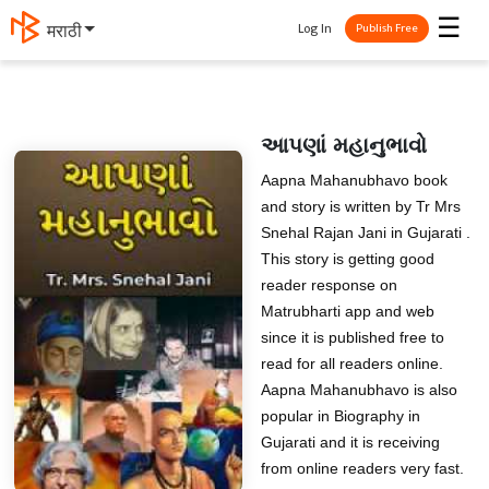
☰
Log In
मराठी
Publish Free
આપણાં મહાનુભાવો
Aapna Mahanubhavo book
and story is written by Tr Mrs
Snehal Rajan Jani in Gujarati .
This story is getting good
reader response on
Matrubharti app and web
since it is published free to
read for all readers online.
Aapna Mahanubhavo is also
popular in Biography in
Gujarati and it is receiving
from online readers very fast.