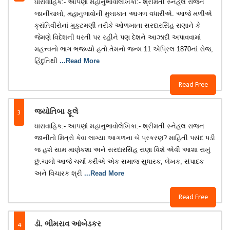
ધારાવાહિક:- આપણાં મહાનુભાવોલેખિકા:- શ્રીમતી સ્નેહલ રાજન
જાનીચાલો, મહાનુભાવોની મુલાકાત આગળ વધારીએ. આજે મળીએ
ક્રાંતિવીરોનાં મુકુટમણી તરીકે ઓળખાતા સરદારસિંહ રાણાને કે
જેમણે વિદેશની ધરતી પર રહીને પણ દેશને આઝાદી અપાવવામાં
મહત્ત્વનો ભાગ ભજવ્યો હતો.તેમનો જન્મ 11 એપ્રિલ 1870નાં રોજ,
હિંદુતિથી
...Read More
Read Free
3
જ્યોતિબા ફૂલે
ધારાવાહિક:- આપણાં મહાનુભાવોલેખિકા:- શ્રીમતી સ્નેહલ રાજન
જાનીતો મિત્રો કેવા લાગ્યા આગળના બે પ્રકરણ? માહિતી પસંદ પડી
જ હશે સામ માણેકશા અને સરદારસિંહ રાણા વિશે એવી આશા રાખું
છું.ચાલો આજે ચર્ચા કરીએ એક સમાજ સુધારક, લેખક, સંપાદક
અને વિચારક શ્રી
...Read More
Read Free
4
ડૉ. ભીમરાવ આંબેડકર