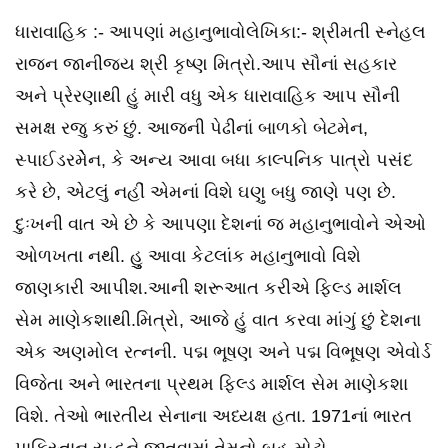
ધારાવાહિક :- આપણાં મહાનુભાવોલેખિકા:- શ્રીમતી સ્નેહલ
રાજન જાનીજય શ્રી કૃષ્ણ મિત્રો.આપ સૌનાં સહકાર
અને પ્રેરણાથી હું મારી વધુ એક ધારાવાહિક આપ સૌની
સમક્ષ રજુ કરું છું. આજની પેઢીનાં બાળકો બેટમેન,
સ્પાઈડરમેેેન, કે અન્ય આવા બધા કાલ્પનિક પાત્રો પસંદ
કરે છે, એટલું નહીં એમનાં વિશે ઘણુ બધુ જાણે પણ છે.
દુઃખની વાત એ છે કે આપણા દેશનાં જ મહાનુભાવોને એઓ
ઓળખતા નથી. હુુ આવા કેટલાંક મહાનુભાવો વિશે
જાણકારી આપીશ.આની શરૂઆત કરીએ ફિલ્ડ માર્શલ
સેમ માણેકશાથી.મિત્રો, આજે હું વાત કરવા માંગું છું દેશના
એક અણમોલ રત્નની. પદ્મ ભૂષણ અને પદ્મ વિભૂષણ એવોર્ડ
વિજેતા અને ભારતના પ્રથમ ફિલ્ડ માર્શલ સેમ માણેકશા
વિશે. તેઓ ભારતીય સેનાના અધ્યક્ષ હતા. 1971નાં ભારત