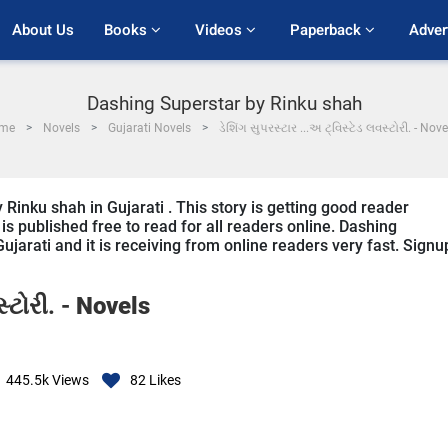
About Us
Books 
Videos 
Paperback 
Adver
Dashing Superstar by Rinku shah
me
Novels
Gujarati Novels
ડેશિંગ સુપરસ્ટાર ...અ ટ્વિસ્ટેડ લવસ્ટોરી. - Nove
 Rinku shah in Gujarati . This story is getting good reader
s published free to read for all readers online. Dashing
Gujarati and it is receiving from online readers very fast. Signu
સ્ટોરી. -
Novels
445.5k
Views
82
Likes