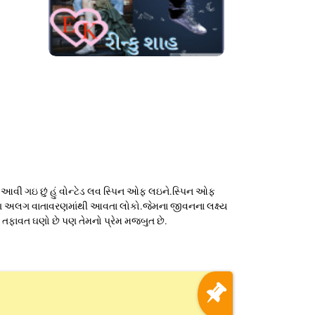
બ આવી ગઇ છું હું વોન્ટેડ લવ સ્પિન ઓફ લઇને.સ્પિન ઓફ
અલગ અલગ વાતાવરણમાંથી આવતા લોકો.જેમના જીવનના લક્ષ્ય
 તફાવત ઘણો છે પણ તેમનો પ્રેમ મજબુત છે.