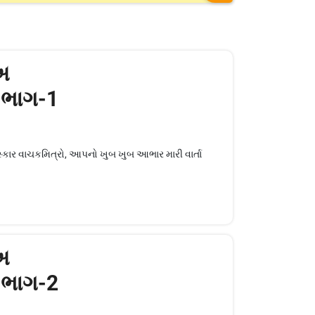
.અ
- ભાગ-1
નમસ્કાર વાચકમિત્રો, આપનો ખુબ ખુબ આભાર મારી વાર્તા
.અ
- ભાગ-2