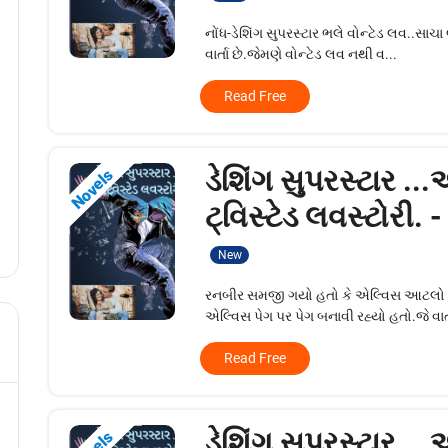
નોંધ-ડેશિંગ સુપરસ્ટાર ભલે વોન્ટેડ લવ..સ
વાર્તા છે.જેમણે વોન્ટેડ લવ નથી વ...
Read Free
ડેશિંગ સુપરસ્ટાર ..
Novels
ટ્વિસ્ટેડ લવસ્ટોરી. 
New
રનબીર સમજી ગયો હતો કે એલ્વિસ આટલો મ
એલ્વિસ પેગ પર પેગ બનાવી રહ્યો હતો.જે વા
Read Free
ડેશિંગ સુપરસ્ટાર ..