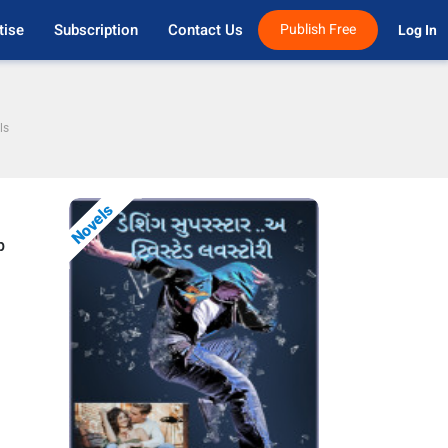
tise
Subscription
Contact Us
Publish Free
Log In 
ls
Novels
p