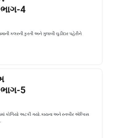
- ભાગ-4
સમાની કલરની કુરતી અને ગુલાબી ચુડીદાર પહેરીને
.અ
- ભાગ-5
ામાં કોળિયો અટકી ગયો.કાયના અને રનબીર એલ્વિસ
.