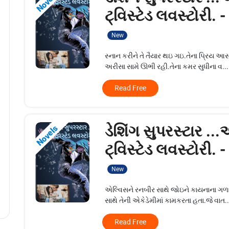
Novels
ટ્વિસ્ટેડ લવસ્ટોરી. 
New
સ્નાન કરીને તે તૈયાર થઇ ગઇ.તેના પ્રિય આ
અરીસા સામે ઊભી રહી.તેના કમર સુધીના વ...
Read Free
ડેશિંગ સુપરસ્ટાર ..
Novels
ટ્વિસ્ટેડ લવસ્ટોરી. 
New
એલ્વિસને રનબીર સાથે જોઇને કાયનાના ગળ
સાથે તેની એકેડેમીમાં કામકરતા હતા.જે વાત..
Read Free