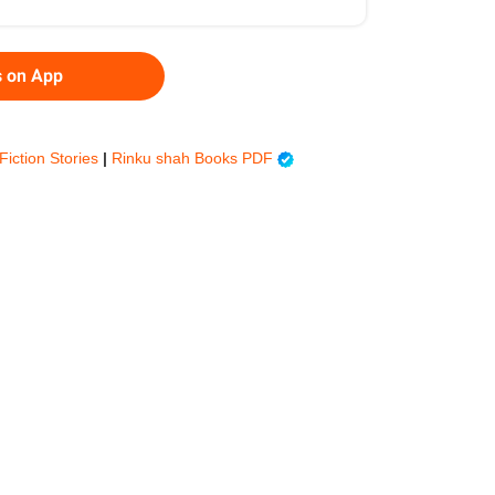
s on App
 Fiction Stories
|
Rinku shah Books PDF