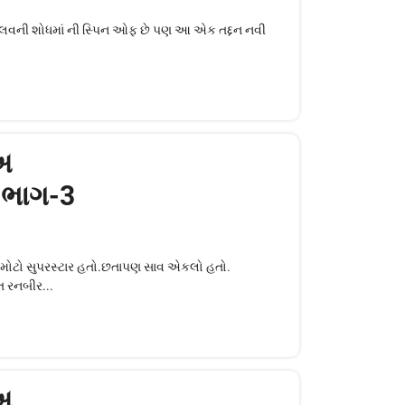
ાચા લવની શોધમાં ની સ્પિન ઓફ છે પણ આ એક તદ્દન નવી
.અ
- ભાગ-3
ોટો સુપરસ્ટાર હતો.છતાપણ સાવ એકલો હતો.
ત રનબીર...
.અ