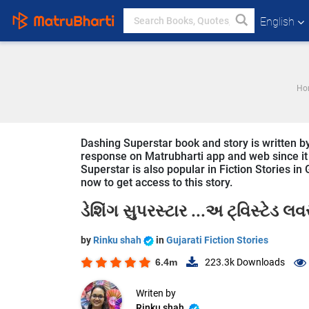
English
Ho
Dashing Superstar book and story is written by
response on Matrubharti app and web since it i
Superstar is also popular in Fiction Stories in 
now to get access to this story.
ડેશિંગ સુપરસ્ટાર ...અ ટ્વિસ્ટેડ લવ
by
Rinku shah
in
Gujarati Fiction Stories
6.4m
223.3k
Downloads
Writen by
Rinku shah