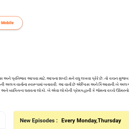
 Mobile
િંગ્સ અને પ્રતિભાવ આપવા માટે.આપના શબ્દો મને વધુ લખવા પ્રેરે છે. તો વચન મુજ
ની અલગ વાર્તાના સ્વરૂપમાં બતાવવી. આ વાર્તા છે એલ્વિસ અને કિઆરાની.બે 
ે વ્યક્તિત્વ ધરાવતા લોકો. બે એવા લોકોની પ્રેમકહાની કે જેમના વચ્ચે ઊંમરનો
New Episodes :
Every Monday,Thursday