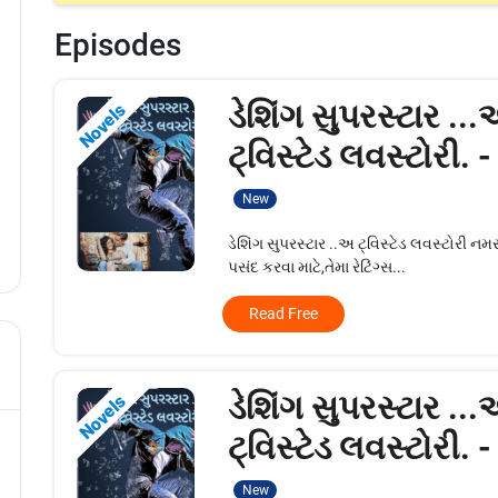
Episodes
ડેશિંગ સુપરસ્ટાર ..
Novels
ટ્વિસ્ટેડ લવસ્ટોરી. 
New
ડેશિંગ સુપરસ્ટાર ..અ ટ્વિસ્ટેડ લવસ્ટોરી 
પસંદ કરવા માટે,તેમા રેટિંગ્સ...
Read Free
ડેશિંગ સુપરસ્ટાર ..
Novels
ટ્વિસ્ટેડ લવસ્ટોરી. 
New