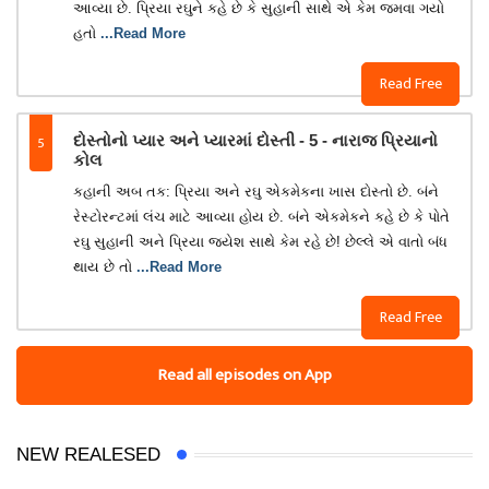
આવ્યા છે. પ્રિયા રઘુને કહે છે કે સુહાની સાથે એ કેમ જમવા ગયો
હતો
...Read More
Read Free
5
દોસ્તોનો પ્યાર અને પ્યારમાં દોસ્તી - 5 - નારાજ પ્રિયાનો
કોલ
કહાની અબ તક: પ્રિયા અને રઘુ એકમેકના ખાસ દોસ્તો છે. બંને
રેસ્ટોરન્ટમાં લંચ માટે આવ્યા હોય છે. બંને એકમેકને કહે છે કે પોતે
રઘુ સુહાની અને પ્રિયા જયેશ સાથે કેમ રહે છે! છેલ્લે એ વાતો બંધ
થાય છે તો
...Read More
Read Free
Read all episodes on App
NEW REALESED