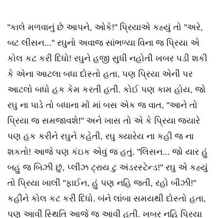
"કાલે મળવાનું છે આપને, ઓકે!" પ્રિયાએ કહ્યું તો "અરે,
બટ લીસન..." રઘુનો અવાજ સાંભળ્યા વિના જ પ્રિયા એ
કોલ કટ કરી દિધો! રઘુને હજી સુધી નહોતી ખબર પડી શકી
કે એના આટલા બધા દોસ્તો હતા, પણ પ્રિયા એની પર
આટલો બધો હક કેમ કરતી હતી. કોઈ પણ કામ હોય, જો
રઘુ ના પાડે તો બધાના મોં માં બસ એક જ વાત, "આને તો
પ્રિયા જ સમજાવશે!" અને ખાસ તો એ કે પ્રિયા જ્યારે
પણ હક કરીને રઘુને કહેતી, રઘુ ક્યારેય ના કહી જ ના
શકતો! આજે પણ કંઇક એવું જ હતું. "લિસન... જો યાર હું
બહુ જ બિઝી છું, પ્લીઝ ટ્રાય ટુ અંડરસ્ટેન્ડ!" રઘુ એ કહ્યું
તો પ્રિયા ખાલી "ફાઈન, હું પણ નહિ જતી, રહો બીઝી!"
કહીને કોલ કટ કરી દિધો. બંને લાંબા સમયથી દોસ્તો હતા,
પણ આવી સ્થિતિ આજે જ આવી હતી. ખબર નહિ પ્રિયા