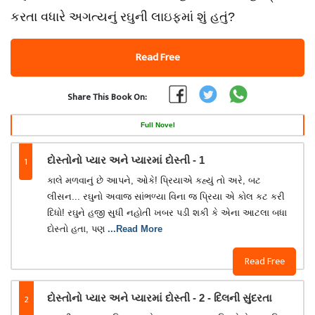
કરતા વધારે અગત્યનું રઘુની લાઇફમાં શું હતું?
Read Free
Share This Book On:
Full Novel
1
દોસ્તોનો પ્યાર અને પ્યારમાં દોસ્તી - 1
કાલે મળવાનું છે આપને, ઓકે! પ્રિયાએ કહ્યું તો અરે, બટ
લીસન... રઘુનો અવાજ સાંભળ્યા વિના જ પ્રિયા એ કોલ કટ કરી
દિધો! રઘુને હજી સુધી નહોતી ખબર પડી શકી કે એના આટલા બધા
દોસ્તો હતા, પણ
...Read More
Read Free
2
દોસ્તોનો પ્યાર અને પ્યારમાં દોસ્તી - 2 - દિલની સુંદરતા