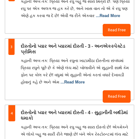
કહાની અબ તક: પ્રિયા અને રઘુ બહુ જ સારા મિત્રો છે. પણ પ્રિયા
રઘુ પર એક અલગ જ હક કરે છે, અને ખાસ વાત તો એ કે રઘુ પણ
એણે હક કરવા જ દે છે! એવી જ રીતે એકવાર
...Read More
Read Free
3
દોસ્તોનો પ્યાર અને પ્યારમાં દોસ્તી - 3 - અનએકસ્પેક્ટેડ
પ્રોમિસ
કહાની અબ તક: પ્રિયા અને રઘુના ખાટામીઠા દોસ્તીના સંબંધમાં
પ્રિયા રઘુને પૂછે છે કે એણે લંચ માટે બોલાવીને એ સુહાની સાથે કેમ
ફોન પર કોલ કરે છે! વધુમાં એ સુહાની એનાં કરતાં વધારે દેખાવડી
હોવાનું કહે છે અને એમ
...Read More
Read Free
4
દોસ્તોનો પ્યાર અને પ્યારમાં દોસ્તી - 4 - સુહાનીની બર્થડેમાં
ધમાકો
કહાની અબ તક: પ્રિયા અને રઘુ બહુ જ સારા દોસ્તો છે! એકમેકને
એ લોકો બહુ જ સારી રીતે જાણે છે! બંને એક રેસ્ટોરન્ટમાં લંચ માટે