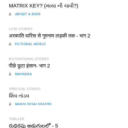
MATRIX KEY? (માયા ની ચાવી?)
ABHIJIT A KHER
LOVE STORIES
अरबपति वारिस से गुमनाम लड़की तक - भाग 2
FICTIONAL WORLD
MOTIVATIONAL STORIES
पीछे छूटा इंसान- भाग 2
RAVINDRA
SPIRITUAL STORIES
શિવ તાંડવ
MANSI DESAI SHASTRI
THRILLER
రుధిరపు అడుగులలో - 5