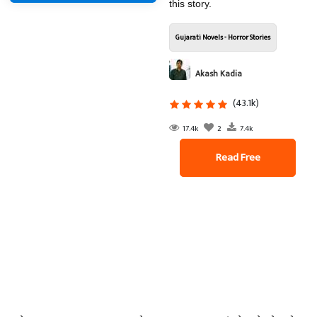
this story.
Gujarati Novels - Horror Stories
Akash Kadia
(43.1k)
17.4k
2
7.4k
Read Free