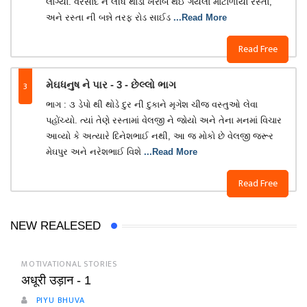
લાગ્યો. વરસાદ ને લીધે થોડો ખરાબ થઈ ગયેલો માટોળીયો રસ્તો,
અને રસ્તા ની બન્ને તરફ રોડ સાઈડ
...Read More
Read Free
3
મેઘધનુષ ને પાર - 3 - છેલ્લો ભાગ
ભાગ : ૩ ડેપો થી થોડે દુર ની દુકાને મૃગેશ ચીજ વસ્તુઓ લેવા
પહોંચ્યો. ત્યાં તેણે રસ્તામાં વેલજી ને જોયો અને તેના મનમાં વિચાર
આવ્યો કે અત્યારે દિનેશભાઈ નથી, આ જ મોકો છે વેલજી જરૂર
મેઘપુર અને નરેશભાઈ વિશે
...Read More
Read Free
NEW REALESED
MOTIVATIONAL STORIES
अधूरी उड़ान - 1
PIYU BHUVA