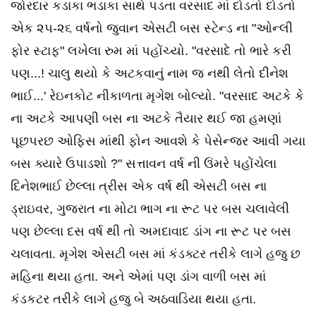
જોરદાર કડાકા ભડાકા સાથે પડતા વરસાદ માં દોડતો દોડતો
એક ૨૫-૨૬ વર્ષનો જુવાન એસટી બસ સ્ટેન્ડ ના "ઓન્લી
ફોર સ્ટાફ" લખેલા રુમ માં પહોંચ્યો. "વરસાદે તો ભારે કરી
પણ...! ચાલુ થયો કે અટકવાનું નામ જ નથી લેતો દીનેશ
ભાઈ...' રેઇનકોટ નીકાળતા મૃગેશ બોલ્યો. "વરસાદ અટકે કે
ના અટકે આપણી બસ ના અટકે તૈયાર થઈ જા હમણાં
પૂછપરછ ઓફિસ માંથી ફોન આવશે કે પેસેન્જર આવી ગયા
બસ ક્યારે ઉપાડશો ?" સત્તાવન વર્ષ ની ઉંમરે પહોંચેલા
દિનેશભાઈ છેલ્લા ત્રીસ એક વર્ષ થી એસટી બસ ના
ડ્રાઇવર, ગુજરાત ના મોટા ભાગ ના રૂટ પર બસ ચલાવેલી
પણ છેલ્લા દસ વર્ષ થી તો અમદાવાદ ડાંગ ના રૂટ પર બસ
ચલાવતા. મૃગેશ એસટી બસ માં કંડક્ટર તરીકે લાગે હજુ છ
મહિના થયા હતા. અને એમાં પણ ડાંગ વાળી બસ માં
કંડકટર તરીકે લાગે હજુ બે અઠવાડિયા થયા હતા.