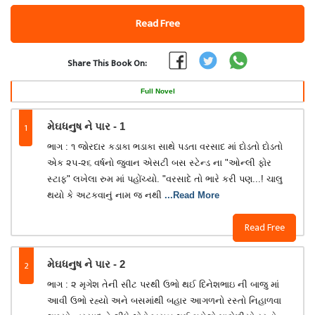
Read Free
Share This Book On:
Full Novel
1
મેઘધનુષ ને પાર - 1
ભાગ : ૧ જોરદાર કડાકા ભડાકા સાથે પડતા વરસાદ માં દોડતો દોડતો
એક ૨૫-૨૬ વર્ષનો જુવાન એસટી બસ સ્ટેન્ડ ના "ઓન્લી ફોર
સ્ટાફ" લખેલા રુમ માં પહોંચ્યો. "વરસાદે તો ભારે કરી પણ...! ચાલુ
થયો કે અટકવાનું નામ જ નથી
...Read More
Read Free
2
મેઘધનુષ ને પાર - 2
ભાગ : ૨ મૃગેશ તેની સીટ પરથી ઉભો થઈ દિનેશભાઇ ની બાજુ માં
આવી ઉભો રહ્યો અને બસમાંથી બહાર આગળનો રસ્તો નિહાળવા