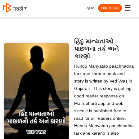
☰
Log In
मराठी
Publish Free
હિંદુ માન્યતાઓ
પાછળના તર્ક અને
કારણો
Hundu Manyatao paachhadna
tark ane karano book and
story is written by Ved Vyas in
Gujarati . This story is getting
good reader response on
Matrubharti app and web
since it is published free to
read for all readers online.
Hundu Manyatao paachhadna
tark ane karano is also