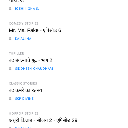
પાંચીકા
JOSHI JIGNA S.
COMEDY STORIES
Mr. Ms. Fake - एपिसोड 6
KAJAL JHA
THRILLER
बंद बंगल्याचे गूढ - भाग 2
SIDDHESH CHAUDHARI
CLASSIC STORIES
बंद कमरे का रहस्य
SKP DIVINE
HORROR STORIES
अधूरी किताब - सीजन 2 - एपिसोड 29