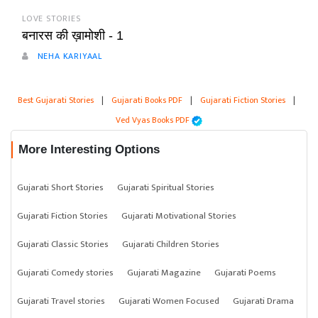
LOVE STORIES
बनारस की ख़ामोशी - 1
NEHA KARIYAAL
Best Gujarati Stories
|
Gujarati Books PDF
|
Gujarati Fiction Stories
|
Ved Vyas Books PDF
More Interesting Options
Gujarati Short Stories
Gujarati Spiritual Stories
Gujarati Fiction Stories
Gujarati Motivational Stories
Gujarati Classic Stories
Gujarati Children Stories
Gujarati Comedy stories
Gujarati Magazine
Gujarati Poems
Gujarati Travel stories
Gujarati Women Focused
Gujarati Drama