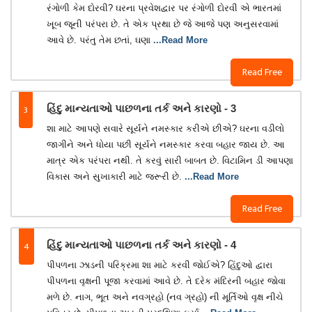
રંગોળી કેમ દોરવી? ઘરના પ્રવેશદ્વાર પર રંગોળી દોરવી એ ભારતમાં
ખૂબ જૂની પરંપરા છે. તે એક પ્રથા છે જે આજે પણ અનુસરવામાં
આવે છે. પરંતુ તેમ છતાં, ઘણા
...Read More
Read Free
3
હિંદુ માન્યતાઓ પાછળના તર્ક અને કારણો - 3
શા માટે આપણે સવારે સૂર્યને નમસ્કાર કરીએ છીએ? ઘરના વડીલો
જાગીને અને ધોયા પછી સૂર્યને નમસ્કાર કરવા બહાર જાય છે. આ
માત્ર એક પરંપરા નથી. તે કરવું સારી બાબત છે. વિટામિન ડી આપણા
વિકાસ અને સુખાકારી માટે જરૂરી છે.
...Read More
Read Free
4
હિંદુ માન્યતાઓ પાછળના તર્ક અને કારણો - 4
પીપળના ઝાડની પરિક્રમા શા માટે કરવી જોઈએ? હિંદુઓ દ્વારા
પીપળના વૃક્ષની પૂજા કરવામાં આવે છે. તે દરેક મંદિરની બહાર જોવા
મળે છે. નાગ, ભૂત અને નવગ્રહો (નવ ગ્રહો) ની મૂર્તિઓ વૃક્ષ નીચે