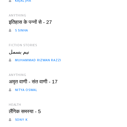
KAJAL JHA
ANYTHING
इतिहास के पन्नों से - 27
S SINHA
FICTION STORIES
نیم بسمل
MUHAMMAD RIZWAN RAZZI
ANYTHING
अमृत वाणी - संत वाणी - 17
NITYA OSWAL
HEALTH
लैंगिक समस्या - 5
SONY K