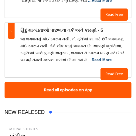
પવિત્ર છે. પીપળના ઝાડની પ્રદક્ષિણા કર્યા
...Read More
Read Free
5
હિંદુ માન્યતાઓ પાછળના તર્ક અને કારણો - 5
જો ભગવાનનું કોઈ સ્વરૂપ નથી, તો મૂર્તિઓ શા માટે છે? ભગવાનનું
કોઈ સ્વરૂપ નથી. તેને લૉક કરવું અશક્ય છે. આપણી શ્રુતિઓ,
સ્મૃતિઓ અને પુરાણો અનુસાર, ભગવાન તે સ્વરૂપ ધારણ કરે છે જે
આપણે તેમની કલ્પના કરીએ છીએ. જો કે
...Read More
Read Free
Read all episodes on App
NEW REALESED
MORAL STORIES