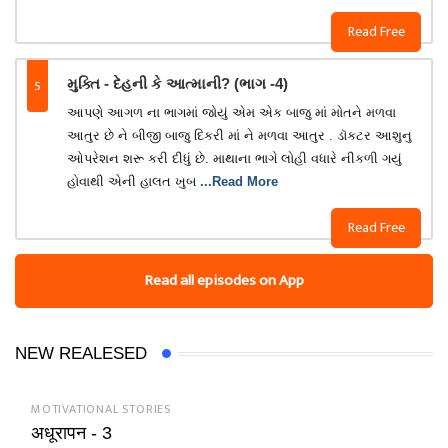
Read Free
5
મુક્તિ - દેહની કે આત્માની? (ભાગ -4)
આપણે આગળ ના ભાગમાં જોયું એમ એક બાજુ માં મોતને મળવા
આતુર છે ને બીજી બાજુ દિકરી માં ને મળવા આતુર . ડૉકટર આશુનુ
ઓપરેશન શરૂ કરી દીધું છે. માથાના ભાગે લોહી વધારે નીકળી ગયું
હોવાથી એની હાલત ખુબ
...Read More
Read Free
Read all episodes on App
NEW REALESED
MOTIVATIONAL STORIES
अधूरापन - 3