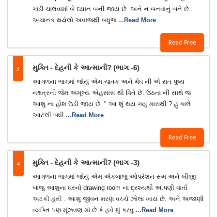
ગાડી ચાલવામાં બે ધ્યાન બની જાય છે. અને ન બનવાનું બને છે .
અચાનક થયેલો અવાજથી બધુજ
...Read More
Read Free
3
મુક્તિ - દેહની કે આત્માની? (ભાગ -6)
આગળના ભાગમાં જોયું એમ ચાતક અને મેઘ ની એ રાત પુષ્ય
નક્ષત્રની જેમ અમૂલ્ય એહસાસ થી વિતે છે. ઉઠતા ની સાથે જ
આશુ ના હોશ ઉડી જાય છે. " આ શું થય ગયુ મારાથી ? હું કાલે
આટલી બધી
...Read More
Read Free
4
મુક્તિ - દેહની કે આત્માની? (ભાગ -3)
આગળના ભાગમાં જોયું એમ એકબાજુ ઓપરેશન રૂમ અને બીજી
બાજુ આશુના ઘરનો drawing room ના દ્રશ્યથી આપણી વાર્તા
અટકી હતી . આશુ જીવન મરણ વચ્ચે ઝોલા ખાય છે. અને અજાણી
વ્યક્તિ પણ મૂંઝવણ માં છે કે હવે શું કરવુ
...Read More