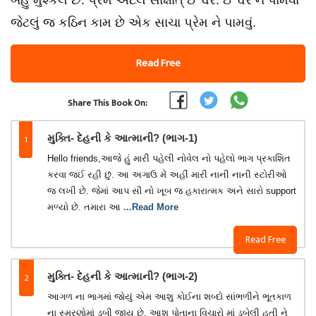
બહુ મુશ્કેલ છે. પ્રેમ એટલે સાક્ષાત્ ઈશ્વર. ઈશ્વર ને પામવા
જેટલું જ કઠિન કામ છે એક સાચા પ્રેમ ને પામવું.
Read Free
Share This Book On:
1
મુક્તિ- દેહની કે આત્માની? (ભાગ-1)
Hello friends,આજે હું મારી પહેલી નોવેલ નો પહેલો ભાગ પ્રકાશિત
કરવા જઈ રહી છું. આ અગાઉ મેં અહીં મારી નાની નાની સ્ટોરીઓ
જ લખી છે. જેમાં આપ સૌ નો ખૂબ જ હકારાત્મક અને સારો support
મળ્યો છે. તમારા આ
...Read More
Read Free
2
મુક્તિ- દેહની કે આત્માની? (ભાગ-2)
આગળ ના ભાગમાં જોયું એમ આશુ કોઈના શબ્દો સાંભળીને ભૂતકાળ
ના સ્મરણોમાં ડૂબી જાય છે. આશ પોતાના વિચારો માં ડૂબેલી હતી ને