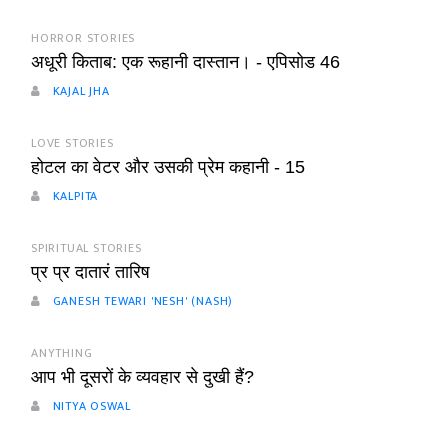
HORROR STORIES
अधूरी किताब: एक रूहानी दास्तान। - एपिसोड 46
KAJAL JHA
LOVE STORIES
होटल का वेटर और उसकी प्रेम कहानी - 15
KALPITA
SPIRITUAL STORIES
प्र प्र दातारं तारिष
GANESH TEWARI 'NESH' (NASH)
ANYTHING
आप भी दूसरों के व्यवहार से दुखी हैं?
NITYA OSWAL