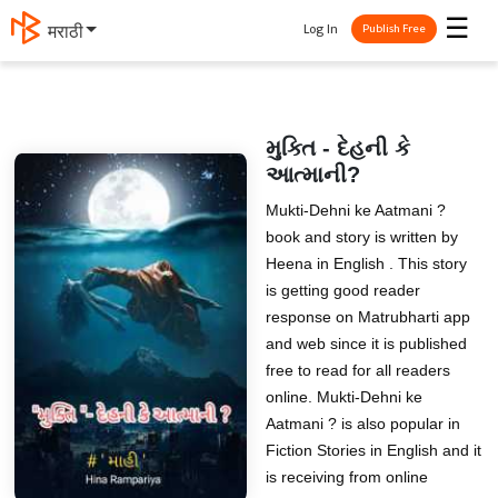
☰
Log In
मराठी
Publish Free
મુક્તિ - દેહની કે
આત્માની?
Mukti-Dehni ke Aatmani ?
book and story is written by
Heena in English . This story
is getting good reader
response on Matrubharti app
and web since it is published
free to read for all readers
online. Mukti-Dehni ke
Aatmani ? is also popular in
Fiction Stories in English and it
is receiving from online