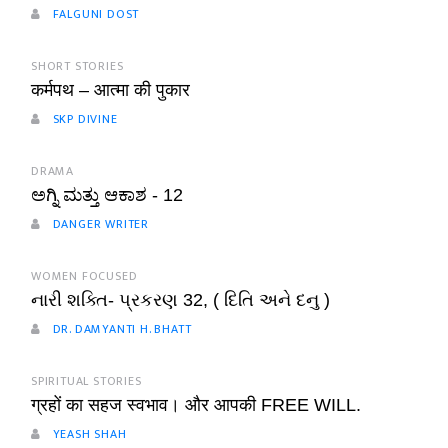
FALGUNI DOST
SHORT STORIES
कर्मपथ – आत्मा की पुकार
SKP DIVINE
DRAMA
ಅಗ್ನಿ ಮತ್ತು ಆಕಾಶ - 12
DANGER WRITER
WOMEN FOCUSED
નારી શક્તિ- પ્રકરણ 32, ( દિતિ અને દનુ )
DR. DAMYANTI H. BHATT
SPIRITUAL STORIES
ग्रहों का सहज स्वभाव। और आपकी FREE WILL.
YEASH SHAH