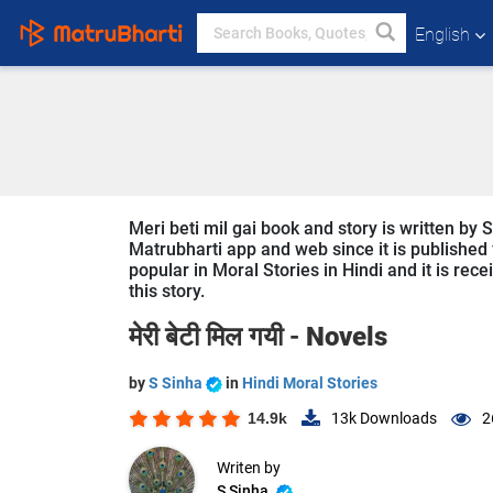
English
Meri beti mil gai book and story is written by 
Matrubharti app and web since it is published fr
popular in Moral Stories in Hindi and it is rec
this story.
मेरी बेटी मिल गयी -
Novels
by
S Sinha
in
Hindi Moral Stories
14.9k
13k
Downloads
2
Writen by
S Sinha