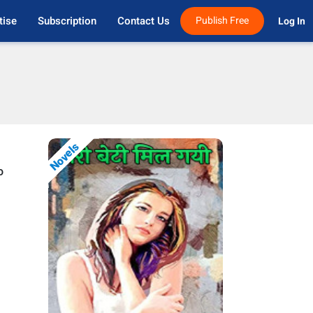
tise
Subscription
Contact Us
Publish Free
Log In 
Novels
o