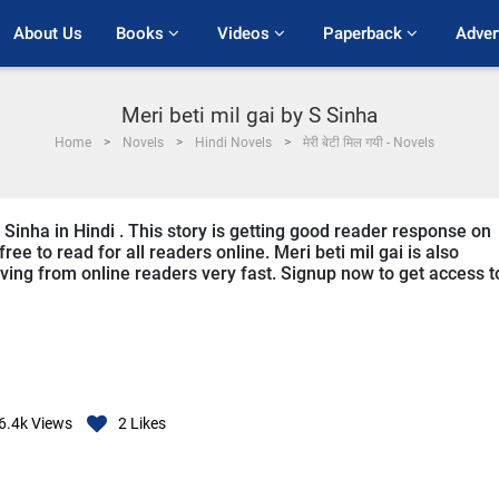
About Us
Books 
Videos 
Paperback 
Adver
Meri beti mil gai by S Sinha
Home
Novels
Hindi Novels
मेरी बेटी मिल गयी - Novels
S Sinha in Hindi . This story is getting good reader response on
ee to read for all readers online. Meri beti mil gai is also
eiving from online readers very fast. Signup now to get access t
6.4k
Views
2
Likes