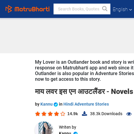
English
My Lover is an Outlander book and story is wri
response on Matrubharti app and web since it i
Outlander is also popular in Adventure Stories 
now to get access to this story.
माय लवर इस एन आउटलैंडर -
Novels
by
Kannu
in
Hindi Adventure Stories
14.9k
38.3k
Downloads
Writen by
Kannu