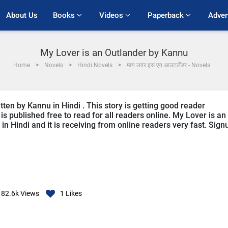
About Us
Books 
Videos 
Paperback 
Adver
My Lover is an Outlander by Kannu
Home
Novels
Hindi Novels
माय लवर इस एन आउटलैंडर - Novels
tten by Kannu in Hindi . This story is getting good reader
s published free to read for all readers online. My Lover is an
in Hindi and it is receiving from online readers very fast. Sign
82.6k
Views
1
Likes