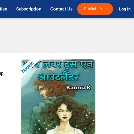
tise
Subscription
Contact Us
Publish Free
Log In 
Novels
up