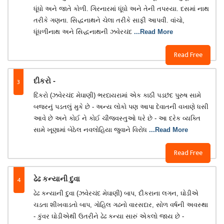
ધૂંધો અને જાતે કોળી. ગિરનારમાં ધૂંધો અને તેની તપસ્યા. દસમાં નાથ
તરીકે ગણના. સિદ્ધનાથને ચેલા તરીકે સાફી આપવી. વાંચો,
ધૂંધળીનાથ અને સિદ્ધનાથની ઝવેરચંદ
...Read More
Read Free
3
દીકરો -
દિકરો (ઝવેરચંદ મેઘાણી) ભરદાયરામાં એક કાઠી પડછંદ પુરુષ સામે
બજરનું પડતલું મુકે છે - અન્ય લોકો પણ આપા દેવાતની વખાણે ધસી
આવે છે અને કોઈ ને કોઈ ચીજવસ્તુઓ ધરે છે - આ દરેક વ્યક્તિ
સામે ખૂણામાં બેઠેલ નવલોહિયા જુવાને વિરોધ
...Read More
Read Free
4
ઢેઢ કન્યાની દુવા
ઢેઢ કન્યાની દુવા (ઝવેરચંદ મેઘાણી) બાપ, દીકરાના લગન, ઘોડીએ
ચડતા શીખવાડતો બાપ, ગોહિલ ગઢનો વારસદાર, સોળ વર્ષની અવસ્થા
- કુંવર ઘોડીએથી ઉતરીને ઢેઢ કન્યા સારું એકલો જાય છે -