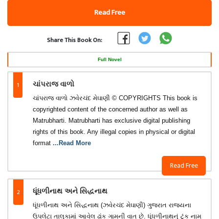
Read Free
Share This Book On:
Full Novel
1
ચાંપરાજ વાળો
ચાંપરાજ વાળો ઝવેરચંદ મેઘાણી © COPYRIGHTS This book is
copyrighted content of the concerned author as well as
Matrubharti. Matrubharti has exclusive digital publishing
rights of this book. Any illegal copies in physical or digital
format
...Read More
Read Free
2
ધૂંધળીનાથ અને સિદ્ધનાથ
ધૂંધળીનાથ અને સિદ્ધનાથ (ઝવેરચંદ મેઘાણી) ગુજરાત રાજ્યના
ઉપલેટા તાલુકામાં આવેલ ઢાંક ગામની વાત છે. ધૂંધળીનાથનું ટૂંક નામ