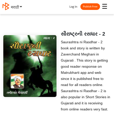
☰
Log In
मराठी
Publish Free
સૌરાષ્ટ્રની રસધાર - 2
Saurashtra ni Rasdhar - 2
book and story is written by
Zaverchand Meghani in
Gujarati . This story is getting
good reader response on
Matrubharti app and web
since it is published free to
read for all readers online.
Saurashtra ni Rasdhar - 2 is
also popular in Short Stories in
Gujarati and it is receiving
from online readers very fast.