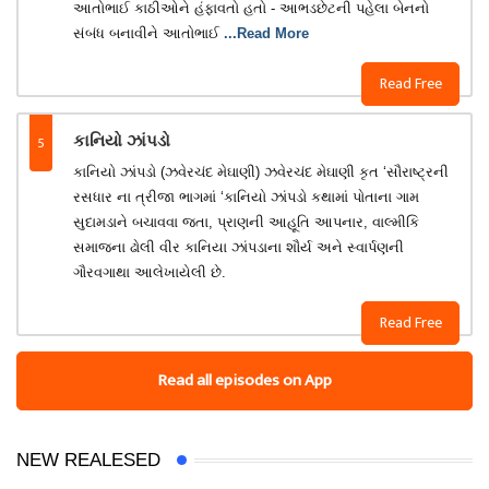
આતોભાઈ કાઠીઓને હંફાવતો હતો - આભડછેટની પહેલા બેનનો
સંબંધ બનાવીને આતોભાઈ
...Read More
Read Free
5
કાનિયો ઝાંપડો
કાનિયો ઝાંપડો (ઝવેરચંદ મેઘાણી) ઝવેરચંદ મેઘાણી કૃત ‘સૌરાષ્ટ્રની
રસધાર ના ત્રીજા ભાગમાં ‘કાનિયો ઝાંપડો કથામાં પોતાના ગામ
સુદામડાને બચાવવા જતા, પ્રાણની આહૂતિ આપનાર, વાલ્‍મીકિ
સમાજના ઢોલી વીર કાનિયા ઝાંપડાના શૌર્ય અને સ્‍વાર્પણની
ગૌરવગાથા આલેખાયેલી છે.
Read Free
Read all episodes on App
NEW REALESED