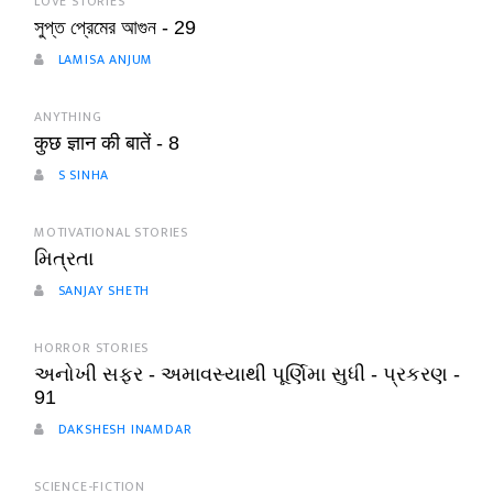
LOVE STORIES
সুপ্ত প্রেমের আগুন - 29
LAMISA ANJUM
ANYTHING
कुछ ज्ञान की बातें - 8
S SINHA
MOTIVATIONAL STORIES
મિત્રતા
SANJAY SHETH
HORROR STORIES
અનોખી સફર - અમાવસ્યાથી પૂર્ણિમા સુધી - પ્રકરણ -
91
DAKSHESH INAMDAR
SCIENCE-FICTION