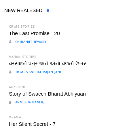
NEW REALESED
CRIME STORIES
The Last Promise - 20
CHIRANJIT TEWARY
MORAL STORIES
વરસાદને પત્ર અને એનો વળતો ઉત્તર
TR MRS SNEHAL RAJAN JANI
ANYTHING
Story of Swacch Bharat Abhiyaan
ANNESHA BANERJEE
DRAMA
Her Silent Secret - 7