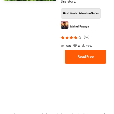
this story.
Hindi Novels - Adventure Stories
Mehul Pasaya
(6k)
30.1k
0
13.5k
Read Free