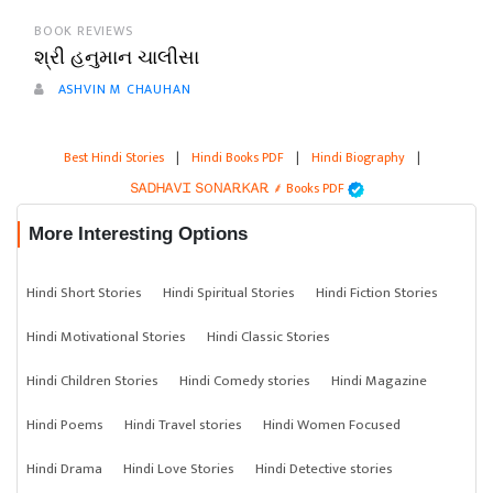
BOOK REVIEWS
શ્રી હનુમાન ચાલીસા
ASHVIN M CHAUHAN
Best Hindi Stories
|
Hindi Books PDF
|
Hindi Biography
|
ՏᎪᎠᎻᎪᏙᏆ ՏOΝᎪᎡᏦᎪᎡ ⸙ Books PDF
More Interesting Options
Hindi Short Stories
Hindi Spiritual Stories
Hindi Fiction Stories
Hindi Motivational Stories
Hindi Classic Stories
Hindi Children Stories
Hindi Comedy stories
Hindi Magazine
Hindi Poems
Hindi Travel stories
Hindi Women Focused
Hindi Drama
Hindi Love Stories
Hindi Detective stories