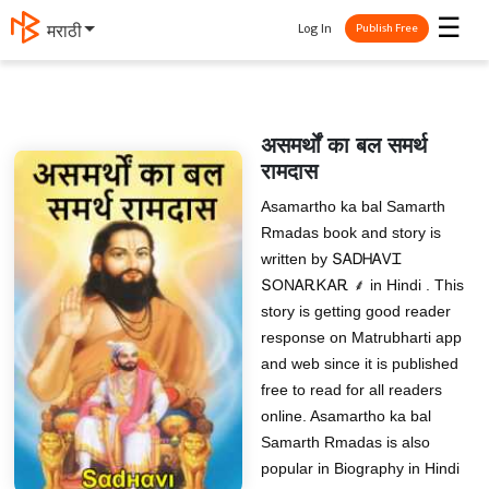
☰
Log In
मराठी
Publish Free
असमर्थों का बल समर्थ
रामदास
Asamartho ka bal Samarth
Rmadas book and story is
written by ՏᎪᎠᎻᎪᏙᏆ
ՏOΝᎪᎡᏦᎪᎡ ⸙ in Hindi . This
story is getting good reader
response on Matrubharti app
and web since it is published
free to read for all readers
online. Asamartho ka bal
Samarth Rmadas is also
popular in Biography in Hindi