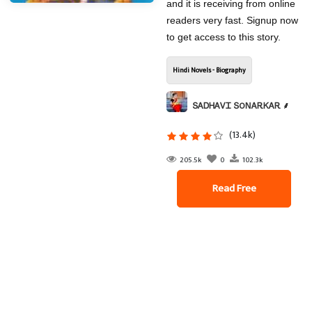
and it is receiving from online
readers very fast. Signup now
to get access to this story.
Hindi Novels - Biography
ՏᎪᎠᎻᎪᏙᏆ ՏOΝᎪᎡᏦᎪᎡ ⸙
(13.4k)
205.5k
0
102.3k
Read Free