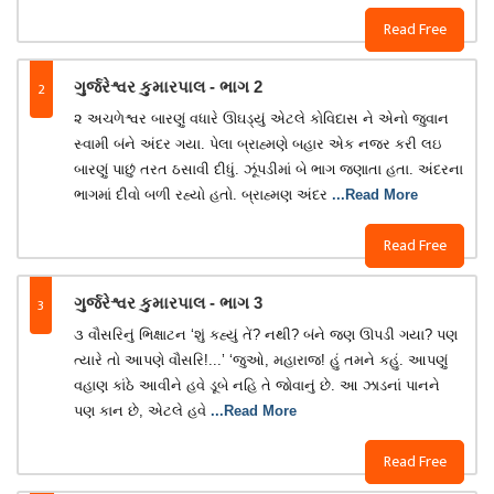
Read Free
2
ગુર્જરેશ્વર કુમારપાલ - ભાગ 2
૨ અચળેશ્વર બારણું વધારે ઊઘડ્યું એટલે કોવિદાસ ને એનો જુવાન
સ્વામી બંને અંદર ગયા. પેલા બ્રાહ્મણે બહાર એક નજર કરી લઇ
બારણું પાછું તરત ઠસાવી દીધું. ઝૂંપડીમાં બે ભાગ જણાતા હતા. અંદરના
ભાગમાં દીવો બળી રહ્યો હતો. બ્રાહ્મણ અંદર
...Read More
Read Free
3
ગુર્જરેશ્વર કુમારપાલ - ભાગ 3
૩ વૌસરિનું ભિક્ષાટન ‘શું કહ્યું તેં? નથી? બંને જણ ઊપડી ગયા? પણ
ત્યારે તો આપણે વૌસરિ!...’ ‘જુઓ, મહારાજ! હું તમને કહું. આપણું
વહાણ કાંઠે આવીને હવે ડૂબે નહિ તે જોવાનું છે. આ ઝાડનાં પાનને
પણ કાન છે, એટલે હવે
...Read More
Read Free