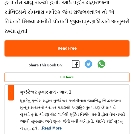
હતો તેમ ચાલુ રાખ્યો હતો. આઠે પહોર મહારાજના
સાંનિધ્યને સેવનારા બર્બરક જેવા રાજભક્તોએ તો એ
નિધનને મિથ્યા માનીને પોતાની જીવનપ્રણાલિકાને અનુસરી
રહ્યા હતા!
Read Free
Share This Book On:
Full Novel
1
ગુર્જરેશ્વર કુમારપાલ - ભાગ 1
ધૂમકેતુ પ્રવેશ મહાન ગુર્જરેશ્વર અવંતીનાથ જયસિંહ સિદ્ધરાજના
મૃત્યુસમાચારનો ભયંકર પડછાયો અણહિલપુર પાટણ ઉપર પડી
ચૂક્યો હતો. ભીષણ ચોટ લાગેલી મૂર્છિત નિર્જન ધરતી હોય તેમ નગરી
આખી સૂમસામ અને શૂન્ય જેવી બની ગઈ હતી. કોઈને કાંઈ સૂઝતું
ન હતું. હવે
...Read More