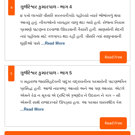
4
ગુર્જરેશ્વર કુમારપાલ - ભાગ 4
૪ પત્તો લાગ્યો! વૌસરિ સરસ્વતીકાંઠે પહોંચ્યો ત્યારે ભોંભાંખળું થવા
આવ્યું હતું. નૌકાઓનો વ્યવહાર ચાલુ થઇ ગયો હતો. રોજના નિયમ
પ્રમાણે પાટણના દરવાજા ઊઘડવાની તૈયારી હતી. માણસોની મેદની
ત્યાં પહોંચવા માટે તલપાપડ થઇ રહી હતી. વૌસરિ ત્યાં સાધુબાવાની
ધૂણીઓ પાસે
...Read More
Read Free
5
ગુર્જરેશ્વર કુમારપાલ - ભાગ 5
૫ મહારાજ જયસિંહદેવની પાદુકા ચંદ્રાવતીના પરમારોની પાટણભક્તિ
પ્રસિદ્ધ હતી. આજે ત્યાગભટ્ટ આવ્યો અને આ પણ આવ્યા. એટલે
એમને રેઢા ન મૂકવા એ દ્રષ્ટિએ કૃષ્ણદેવ ને ઉદયન ને કાક – સૌ
એમની સાથે રાજદરબારે ઊપડ્યા હતા. આ પરમાર ધારાવર્ષદેવ કેમ
...Read More
Read Free