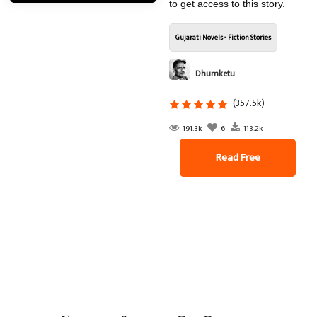
to get access to this story.
Gujarati Novels - Fiction Stories
Dhumketu
(357.5k)
191.3k
6
113.2k
Read Free