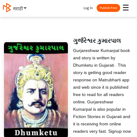
☰
Log In
मराठी
Publish Free
ગુર્જરેશ્વર કુમારપાલ
Gurjareshwar Kumarpal book
and story is written by
Dhumketu in Gujarati . This
story is getting good reader
response on Matrubharti app
and web since it is published
free to read for all readers
online. Gurjareshwar
Kumarpal is also popular in
Fiction Stories in Gujarati and
it is receiving from online
readers very fast. Signup now