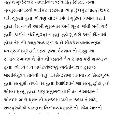
મહાન ગુર્જરેશ્વર અવંતીનાથ જયસિંહ સિદ્ધરાજના
મૃત્યુસમાચારનો ભયંકર પડછાયો અણહિલપુર પાટણ ઉપર
પડી ચૂક્યો હતો. ભીષણ ચોટ લાગેલી મૂર્છિત નિર્જન ધરતી
હોય તેમ નગરી આખી સૂમસામ અને શૂન્ય જેવી બની ગઈ
હતી. કોઈને કાંઈ સૂઝતું ન હતું. હવે શું થશે એની ચિંતામાં
હોય તેમ સૌ આકુળવ્યાકુળ અને શોકઘેરા વાતાવરણમાં
વ્યગ્ર-વ્યગ્ર ફરી રહ્યા હતા. કેટલાક તો હજી આ
સમાચાર માનવાને પોતાની જાતને તૈયાર પણ કરી શક્યા ન
હતા; એમને મન બર્બરકજિષ્ણુ અવંતીનાથ મહારાજ
જયસિંહદેવ માનવી ન હતા. સિદ્ધરાજ માનવોત્તર સિદ્ધપુરુષ
હતા. મૃત્યુથી તેઓ પર હતા! દેવાધિદેવને જો મૃત્યુ હોય , તો
એમને મૃત્યુ હોય! પણ મહારાજના નિધન-સમાચારનો
એકદમ મોટો ધ્રાસકો પ્રજામાં પડી ન જાય તે માટે,
રાજપુરુષોએ પાટણના નિત્યવ્યવહારને તો, જેમ ચાલતો