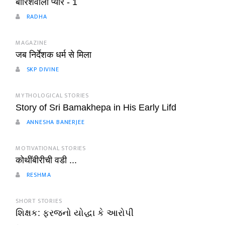
बारिशवाला प्यार - 1
RADHA
MAGAZINE
जब निर्देशक धर्म से मिला
SKP DIVINE
MYTHOLOGICAL STORIES
Story of Sri Bamakhepa in His Early Lifd
ANNESHA BANERJEE
MOTIVATIONAL STORIES
कोथींबीरीची वडी ...
RESHMA
SHORT STORIES
શિક્ષક: ફરજનો યોદ્ધા કે આરોપી