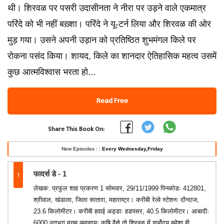
थी। शिरवळ पर पसरी उदासीनता ने नीरा पर उड़ने वाले एकमात्र
परिंदे को भी नहीं बख़्शा। परिंदे ने यू-टर्न लिया और शिरवळ की ओर
मुड़ गया। उसने अपनी उड़ान को प्रतिष्ठित शुभमंगल किले पर
रोकना पसंद किया। शायद, किले का शानदार ऐतिहासिक महत्व उसमें
कुछ आत्मविश्वास भरता हो...
Read Free
Share This Book On:
New Episodes : :
Every Wednesday,Friday
1
फादर्स डे - 1
लेखक: प्रफुल शाह प्रकरण 1 सोमवार, 29/11/1999 पिनकोडः 412801,
श्रीवाल, खंडाला, जिला सातारा, महाराष्ट्र। करीबी रेल्वे स्टेशनः दौन्दाज,
23.6 किलोमीटर। करीबी हवाई अड्डाः हडपसर, 40.5 किलोमीटर। आबादीः
6000 लगभग मुख्य व्यवसायः कृषि वैसे तो शिरवळ में सूर्योदय हमेशा ही