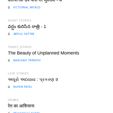
काल्पनिक उपन्यास पर मुकदमा - 4
FICTIONAL WORLD
SHORT STORIES
వర్షం కురిసిన రాత్రి - 1
ABDUL SATTAR
TRAVEL STORIES
The Beauty of Unplanned Moments
MADHAVI TRIPATHI
LOVE STORIES
અધૂરો અધ્યાય : પ્રકરણ ૨
RUPEN PATEL
DRAMA
रेत का आशियाना