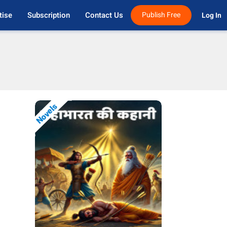
tise
Subscription
Contact Us
Publish Free
Log In 
Novels