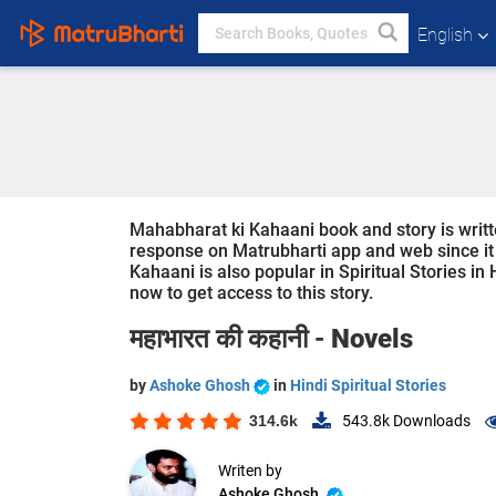
English
Mahabharat ki Kahaani book and story is writt
response on Matrubharti app and web since it i
Kahaani is also popular in Spiritual Stories in 
now to get access to this story.
महाभारत की कहानी -
Novels
by
Ashoke Ghosh
in
Hindi Spiritual Stories
314.6k
543.8k
Downloads
Writen by
Ashoke Ghosh