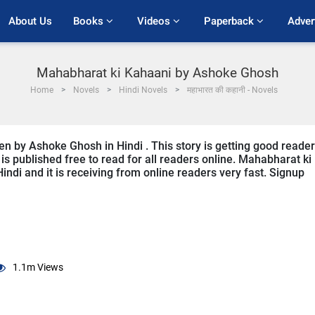
About Us
Books 
Videos 
Paperback 
Adver
Mahabharat ki Kahaani by Ashoke Ghosh
Home
Novels
Hindi Novels
महाभारत की कहानी - Novels
en by Ashoke Ghosh in Hindi . This story is getting good reader
s published free to read for all readers online. Mahabharat ki
Hindi and it is receiving from online readers very fast. Signup
1.1m
Views