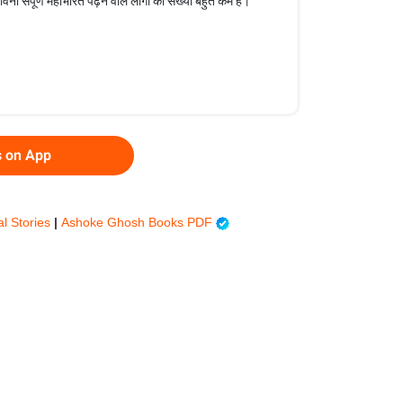
ावना संपूर्ण महाभारत पढ़ने वाले लोगों की संख्या बहुत कम है।
s on App
al Stories
|
Ashoke Ghosh Books PDF