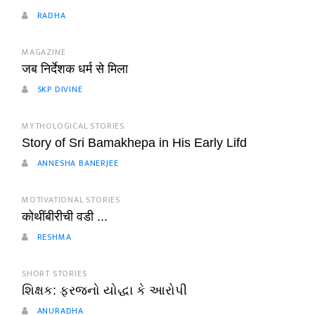
RADHA
MAGAZINE
जब निर्देशक धर्म से मिला
SKP DIVINE
MYTHOLOGICAL STORIES
Story of Sri Bamakhepa in His Early Lifd
ANNESHA BANERJEE
MOTIVATIONAL STORIES
कोथींबीरीची वडी ...
RESHMA
SHORT STORIES
શિક્ષક: ફરજનો યોદ્ધા કે આરોપી
ANURADHA