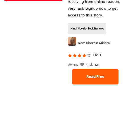
receiving from online readers
very fast. Signup now to get
access to this story.
Hindi Novels - Book Reviews
Ram Bharose Mishra
(12k)
39k
0
17k
Read Free