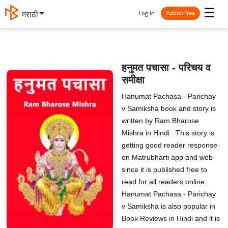
☰
Log In
मराठी
Publish Free
हनुमत पचासा - परिचय व
समीक्षा
Hanumat Pachasa - Parichay
v Samiksha book and story is
written by Ram Bharose
Mishra in Hindi . This story is
getting good reader response
on Matrubharti app and web
since it is published free to
read for all readers online.
Hanumat Pachasa - Parichay
v Samiksha is also popular in
Book Reviews in Hindi and it is