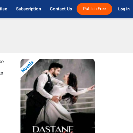
tise
Subscription
Contact Us
Publish Free
Log In 
se
Novels
to