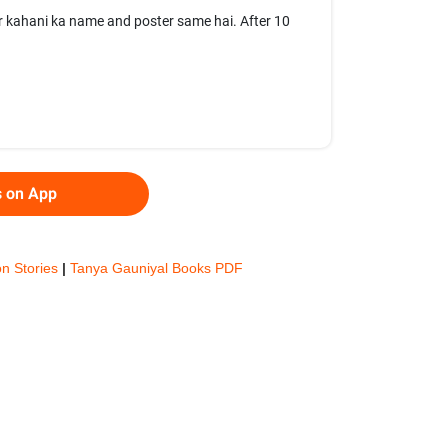
ar kahani ka name and poster same hai. After 10
s on App
ion Stories
|
Tanya Gauniyal Books PDF