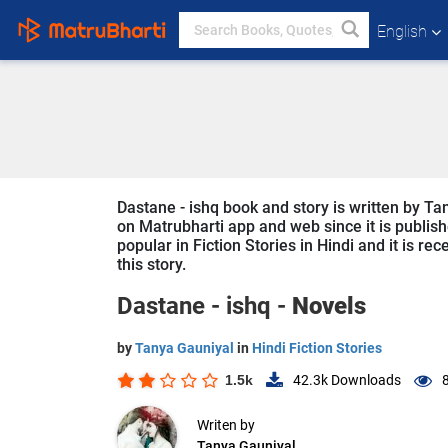
English
Dastane - ishq book and story is written by Ta
on Matrubharti app and web since it is publishe
popular in Fiction Stories in Hindi and it is r
this story.
Dastane - ishq -
Novels
by
Tanya Gauniyal
in
Hindi Fiction Stories
1.5k
42.3k
Downloads
Writen by
Tanya Gauniyal