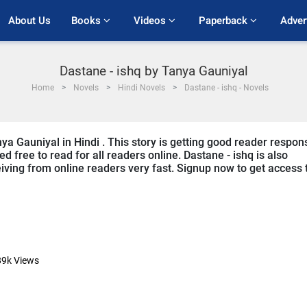
About Us
Books 
Videos 
Paperback 
Adver
Dastane - ishq by Tanya Gauniyal
Home
Novels
Hindi Novels
Dastane - ishq - Novels
nya Gauniyal in Hindi . This story is getting good reader respon
d free to read for all readers online. Dastane - ishq is also
eceiving from online readers very fast. Signup now to get access 
89k
Views