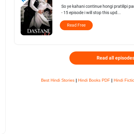
So ye kahani continue hongi pratilipi p
- 15 episode i will stop this upd...
Read Free
Read all episode
Best Hindi Stories
|
Hindi Books PDF
|
Hindi Fict