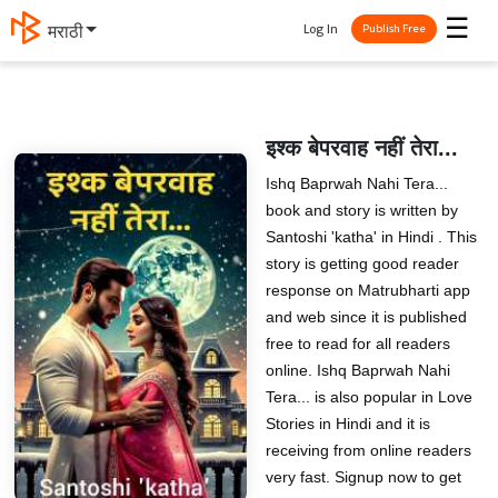
☰
Log In
தமிழ்
Publish Free
इश्क बेपरवाह नहीं तेरा...
Ishq Baprwah Nahi Tera...
book and story is written by
Santoshi 'katha' in Hindi . This
story is getting good reader
response on Matrubharti app
and web since it is published
free to read for all readers
online. Ishq Baprwah Nahi
Tera... is also popular in Love
Stories in Hindi and it is
receiving from online readers
very fast. Signup now to get