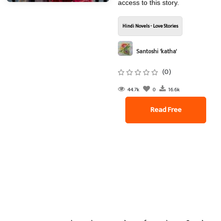
access to this story.
Hindi Novels - Love Stories
Santoshi 'katha'
(0)
44.7k
0
16.6k
Read Free