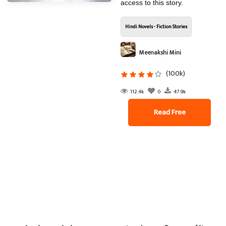
access to this story.
Hindi Novels - Fiction Stories
Meenakshi Mini
(100k)
112.4k
0
47.9k
Read Free