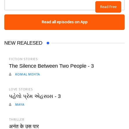
Read Free
Read all episodes on App
NEW REALESED
FICTION STORIES
The Silence Between Two People - 3
KOMAL MEHTA
LOVE STORIES
પહેલો પ્રેમ એહસાસ - 3
MAYA
THRILLER
अनंत के उस पार