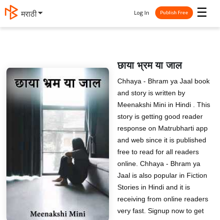
☰
Log In
मराठी
Publish Free
छाया भ्रम या जाल
Chhaya - Bhram ya Jaal book
and story is written by
Meenakshi Mini in Hindi . This
story is getting good reader
response on Matrubharti app
and web since it is published
free to read for all readers
online. Chhaya - Bhram ya
Jaal is also popular in Fiction
Stories in Hindi and it is
receiving from online readers
very fast. Signup now to get