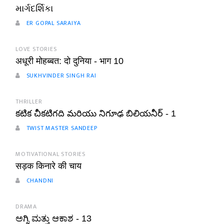
માર્ગદર્શિકા
ER GOPAL SARAIYA
LOVE STORIES
अधूरी मोहब्बत: दो दुनिया - भाग 10
SUKHVINDER SINGH RAI
THRILLER
కటిక చీకటిగది మరియు నిగూఢ బిలియనీర్ - 1
TWIST MASTER SANDEEP
MOTIVATIONAL STORIES
सड़क किनारे की चाय
CHANDNI
DRAMA
ಅಗ್ನಿ ಮತ್ತು ಆಕಾಶ - 13