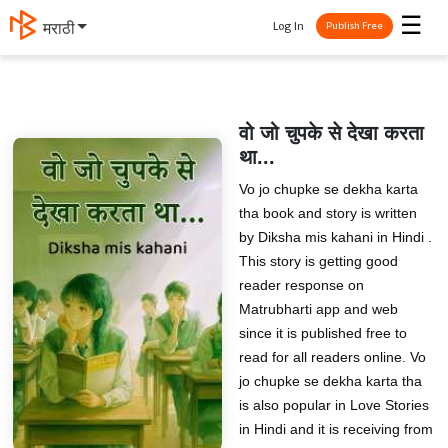
☰
Log In
मराठी
Publish Free
वो जो चुपके से देखा करता
था...
Vo jo chupke se dekha karta
tha book and story is written
by Diksha mis kahani in Hindi .
This story is getting good
reader response on
Matrubharti app and web
since it is published free to
read for all readers online. Vo
jo chupke se dekha karta tha
is also popular in Love Stories
in Hindi and it is receiving from