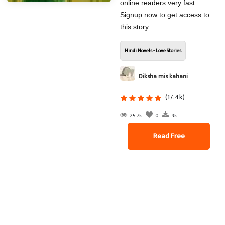
online readers very fast.
Signup now to get access to
this story.
Hindi Novels - Love Stories
Diksha mis kahani
(17.4k)
25.7k
0
9k
Read Free