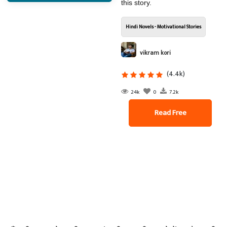
this story.
Hindi Novels - Motivational Stories
vikram kori
(4.4k)
24k
0
7.2k
Read Free