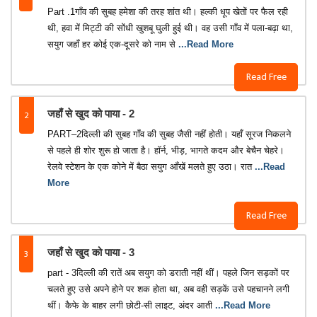
Part .1‎‎गाँव की सुबह हमेशा की तरह शांत थी। हल्की धूप खेतों पर फैल रही
थी, हवा में मिट्टी की सोंधी खुशबू घुली हुई थी। वह उसी गाँव में पला-बढ़ा था,
सयुग जहाँ हर कोई एक-दूसरे को नाम से
...Read More
Read Free
2
जहाँ से खुद को पाया - 2
PART–2‎‎‎‎दिल्ली की सुबह गाँव की सुबह जैसी नहीं होती। यहाँ सूरज निकलने
से पहले ही शोर शुरू हो जाता है। हॉर्न, भीड़, भागते कदम और बेचैन चेहरे।‎
रेलवे स्टेशन के एक कोने में बैठा सयुग आँखें मलते हुए उठा। रात
...Read
More
Read Free
3
जहाँ से खुद को पाया - 3
‎part - 3‎‎दिल्ली की रातें अब सयुग को डराती नहीं थीं। ‎पहले जिन सड़कों पर
चलते हुए उसे अपने होने पर शक होता था, अब वही सड़कें उसे पहचानने लगी
थीं। ‎कैफे के बाहर लगी छोटी-सी लाइट, अंदर आती
...Read More