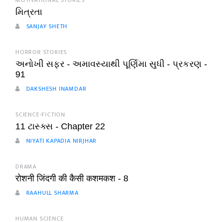
MOTIVATIONAL STORIES
મિત્રતા
SANJAY SHETH
HORROR STORIES
અનોખી સફર - અમાવસ્યાથી પૂર્ણિમા સુધી - પ્રકરણ -
91
DAKSHESH INAMDAR
SCIENCE-FICTION
11 ટાસ્ક્સ - Chapter 22
NIYATI KAPADIA NIRJHAR
DRAMA
रोशनी जिंदगी की कैसी कशमकश - 8
RAAHULL SHARMA
HUMAN SCIENCE