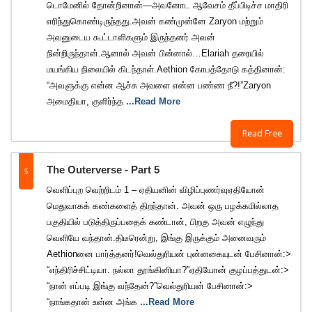
டொமேனில் தோன்றினான்—அவனோட ஆவேசம் தீப்பிடிச்ச மாதிரி
எரிந்துகொண்டிருந்தது.அவன் கண்முன்னே Zaryon மற்றும்
அவனுடைய கூட்டாளிகளும் இருந்தனர் அவன்
நின்றிருந்தான்.ஆனால் அவன் பின்னால்…Elariah தரையில்
மயங்கிய நிலையில் கிடந்தாள்.Aethion கோபத்தோடு கத்தினான்:
“அவளுக்கு என்ன ஆச்சு அவளை என்ன பண்ண நீ?!”Zaryon
அமைதியா, குளிர்ந்த
...Read More
Read Free
5
The Outerverse - Part 5
வெளிப்புற வெற்றிடம் 1 – ஏதியனின் விழிப்புணர்வுஏதியோன்
மெதுவாகக் கண்களைத் திறந்தான். அவன் ஒரு பழக்கமில்லாத
பகுதியில் படுத்திருப்பதைக் கண்டான், பிறகு அவன் எழுந்து
வெளியே வந்தான்.திடீரென்று, இங்கு இருக்கும் அனைவரும்
Aethionனை பார்த்தனர்!வெல்துரியன் புன்னகையுடன் பேசினான்:>
“எந்திரிச்சிட்டியா. நல்லா தூங்கினியா?”ஏதியோன் குழப்பத்துடன்:>
“நான் எப்படி இங்கு வந்தேன்?”வெல்துரியன் பேசினான்:>
“நாங்கதான் உன்ன அங்க
...Read More