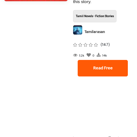
this story.
Tamil Novels - Fiction Stories
Tamilarasan
(147)
52k
0
14k
Read Free