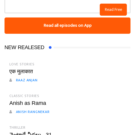
Read Free
Read all episodes on App
NEW REALESED
LOVE STORIES
एक मुलाकात
RAAZ ANJAN
CLASSIC STORIES
Anish as Rama
ANISH RANGNEKAR
THRILLER
వెంటాడే నీడలు - 31