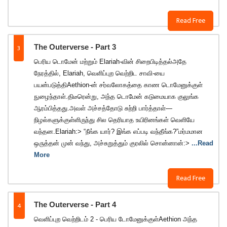
Read Free
3
The Outerverse - Part 3
பெரிய டொமேன் மற்றும் Elariah-வின் சிறைபிடித்தல்அதே
நேரத்தில், Elariah, வெளிப்புற வெற்றிட சாவி-யை
பயன்படுத்திAethion-ன் சர்வலோகத்தை காண டொமேனுக்குள்
நுழைந்தாள்.திடீரென்று, அந்த டொமேன் கடுமையாக குலுங்க
ஆரம்பித்தது.அவள் அச்சத்தோடு சுற்றி பார்த்தாள்—
நிழல்களுக்குள்ளிருந்து சில தெரியாத உயிரினங்கள் வெளியே
வந்தன.Elariah:> “நீங்க யார்? இங்க எப்படி வந்தீங்க?”மர்மமான
ஒருத்தன் முன் வந்து, அச்சுறுத்தும் குரலில் சொன்னான்:>
...Read
More
Read Free
4
The Outerverse - Part 4
வெளிப்புற வெற்றிடம் 2 - பெரிய டோமேனுக்குள்Aethion அந்த