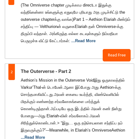
(The Omniverse chapter முடிக்காம directடா இதுக்கு
வந்தீங்கன்னா உங்களுக்கு எதுவுமே புரியாது அத முடிச்சிட்டு the
outerverse chapterக்கு வாங்க)Part 1 – Aethion Elariah மீண்டும்
சந்திப்பு — Velthurionன் வருகைElariah தன் Omniverse-க்கு
திரும்பி வந்தாள். அங்கிருந்த எல்லா கடவுள்களும் நிம்மதியா
பெருமூச்சு விட்டு கேட்டார்கள்:
...Read More
Read Free
2
The Outerverse - Part 2
Aethion’s Mission in the Outerverse Voidஇது ஒருகாலத்தில்
Varkur’Thal-ன் டொமேன்.ஆனா இப்போது அது Aethion-க்கு
சொந்தமாகிவிட்டது.அவன் கையை உயர்த்தி, விண்வெளியில்
மிதக்கும் எண்ணற்ற சர்வலோகங்களை பார்த்துக்
கொண்டிருந்தான்.அப்படியே ஒரு இடத்தில் அவன் கண் நின்று
போனது—அது Elariah-வின் சர்வலோகம்.அவன்
சிரித்துக்கொண்டான்.> “இது… ஒரு தற்செயலான சந்திப்ப நம்
இருவருக்கும்?”---Meanwhile, in Elariah’s OmniverseAethion
...Read More