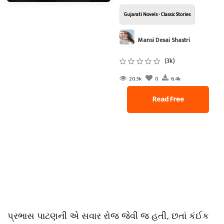
Gujarati Novels - Classic Stories
Mansi Desai Shastri
(3k)
20.3k
0
6.4k
Read Free
પ્રભાસ પાટણની એ સવાર રોજ જેવી જ હતી, છતાં કંઈક