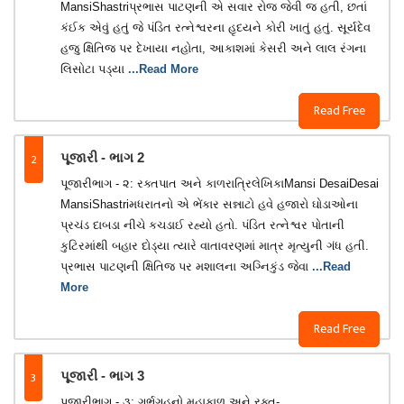
MansiShastri​પ્રભાસ પાટણની એ સવાર રોજ જેવી જ હતી, છતાં
કંઈક એવું હતું જે પંડિત રત્નેશ્વરના હૃદયને કોરી ખાતું હતું. સૂર્યદેવ
હજુ ક્ષિતિજ પર દેખાયા નહોતા, આકાશમાં કેસરી અને લાલ રંગના
લિસોટા પડ્યા
...Read More
Read Free
2
પૂજારી - ભાગ 2
પૂજારીભાગ - ૨: રક્તપાત અને કાળરાત્રિલેખિકાMansi DesaiDesai
MansiShastri​મધરાતનો એ ભેંકાર સન્નાટો હવે હજારો ઘોડાઓના
પ્રચંડ દાબડા નીચે કચડાઈ રહ્યો હતો. પંડિત રત્નેશ્વર પોતાની
કુટિરમાંથી બહાર દોડ્યા ત્યારે વાતાવરણમાં માત્ર મૃત્યુની ગંધ હતી.
પ્રભાસ પાટણની ક્ષિતિજ પર મશાલના અગ્નિકુંડ જેવા
...Read
More
Read Free
3
પૂજારી - ભાગ 3
પૂજારીભાગ - ૩: ગર્ભગૃહનો મહાકાળ અને રક્ત-