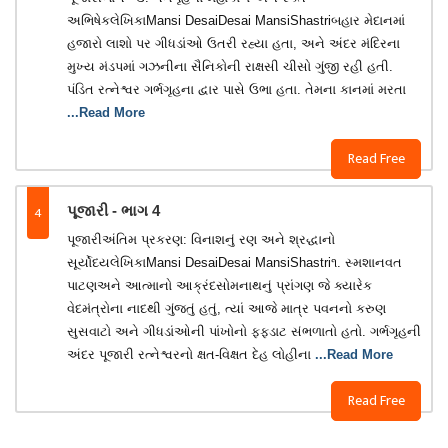
અભિષેકલેખિકાMansi DesaiDesai MansiShastri​બહાર મેદાનમાં
હજારો લાશો પર ગીધડાંઓ ઉતરી રહ્યા હતા, અને અંદર મંદિરના
મુખ્ય મંડપમાં ગઝનીના સૈનિકોની રાક્ષસી ચીસો ગુંજી રહી હતી.
પંડિત રત્નેશ્વર ગર્ભગૃહના દ્વાર પાસે ઉભા હતા. તેમના કાનમાં મરતા
...Read More
Read Free
4
પૂજારી - ભાગ 4
પૂજારીઅંતિમ પ્રકરણ: વિનાશનું રણ અને શ્રદ્ધાનો
સૂર્યોદયલેખિકાMansi DesaiDesai MansiShastri​૧. સ્મશાનવત
પાટણઅને આત્માનો આક્રંદ​સોમનાથનું પ્રાંગણ જે ક્યારેક
વેદમંત્રોના નાદથી ગુંજતું હતું, ત્યાં આજે માત્ર પવનનો કરુણ
સુસવાટો અને ગીધડાંઓની પાંખોનો ફફડાટ સંભળાતો હતો. ગર્ભગૃહની
અંદર પૂજારી રત્નેશ્વરનો ક્ષત-વિક્ષત દેહ લોહીના
...Read More
Read Free