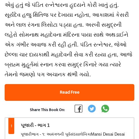
એવું હતું જે પંડિત રત્નેશ્વરના હૃદયને કોરી ખાતું હતું.
સૂર્યદેવ હજુ ક્ષિતિજ પર દેખાયા નહોતા, આકાશમાં કેસરી
અને લાલ રંગના લિસોટા પડ્યા હતા. અરબી સમુદ્રની
લહેરો સોમનાથ મહાદેવના મંદિરના પાયા સાથે અથડાઈને
એક ગંભીર અવાજ કરી રહી હતી. પંડિત રત્નેશ્વર, જેઓ
છેલ્લા ચાર દાયકાથી મહાદેવની સેવા કરી રહ્યા હતા, આજે
બ્રાહ્મ મુહૂર્તમાં સ્નાન કરવા સમુદ્ર કિનારે ગયા ત્યારે
તેમનો જમણો પગ અચાનક થંભી ગયો.
Read Free
Share This Book On:
1
પૂજારી - ભાગ 1
પૂજારીભાગ - ૧: અમંગળની પૂર્વસંધ્યાલેખિકાMansi Desai Desai