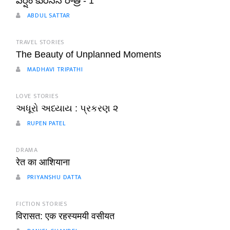
వర్షం కురిసిన రాత్రి - 1
ABDUL SATTAR
TRAVEL STORIES
The Beauty of Unplanned Moments
MADHAVI TRIPATHI
LOVE STORIES
અધૂરો અધ્યાય : પ્રકરણ ૨
RUPEN PATEL
DRAMA
रेत का आशियाना
PRIYANSHU DATTA
FICTION STORIES
विरासत: एक रहस्यमयी वसीयत