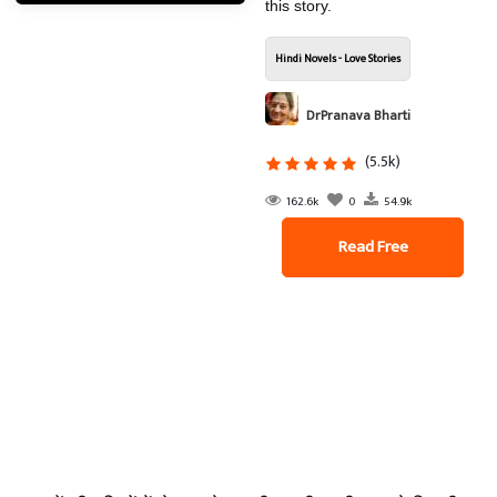
this story.
Hindi Novels - Love Stories
DrPranava Bharti
(5.5k)
162.6k
0
54.9k
Read Free