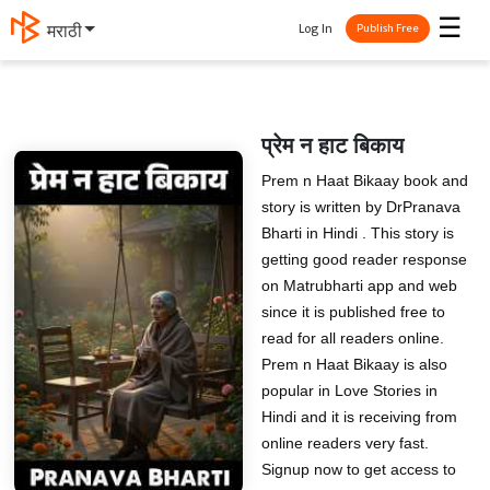
☰
Log In
मराठी
Publish Free
प्रेम न हाट बिकाय
Prem n Haat Bikaay book and
story is written by DrPranava
Bharti in Hindi . This story is
getting good reader response
on Matrubharti app and web
since it is published free to
read for all readers online.
Prem n Haat Bikaay is also
popular in Love Stories in
Hindi and it is receiving from
online readers very fast.
Signup now to get access to