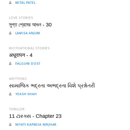
MITAL PATEL
LOVE STORIES
সুপ্ত প্রেমের আগুন - 30
LAMISA ANJUM
MOTIVATIONAL STORIES
अधूरापन - 4
FALGUNI DOST
ANYTHING
સામાજિક ભદ્રતા અભદ્રતા વિશે પ્રશ્નોતરી
YEASH SHAH
THRILLER
11 ટાસ્ક્સ - Chapter 23
NIYATI KAPADIA NIRJHAR