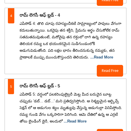
4
రామ్ లెగసీ ఆఫ్ బ్లడ్ - 4
ఎపిసోడ్ 4: తొలి చూపు రహస్యంచీకటి సామ్రాజ్యంలో పావులు వేగంగా
కదులుతున్నాయి. ఒకవైపు తన శక్తిని, ప్రేమను అర్థం చేసుకోలేక రామ్
సతమతమవుతుంటే, మరోవైపు తన రక్తంలో దాగి ఉన్న రహస్యం
తెలియక రమ్య ఒక భయంకరమైన సుడిగుండంలోకి
అడుగుపెడుతోంది. పది లక్షల భారం తీరిందనుకున్న రమ్యకు, తన
ప్రాణాలకే ముప్పు ముంచుకొస్తుందని తెలియదు.
...Read More
Read Free
5
రామ్ లెగసీ ఆఫ్ బ్లడ్ - 5
ఎపిసోడ్ 5: వర్షంలో పలకరింపులైబ్రరీ మెట్ల మీద బరువైన బూట్ల
చప్పుడు 'డబ్... డబ్...' మని ప్రతిధ్వనిస్తోంది. ఆ నిశ్శబ్దమైన ఆర్కైవ్స్
సెక్షన్ లో ఆ అడుగుల శబ్దం మృత్యువు వేస్తున్న అడుగుల్లా వినిపిస్తోంది.
రమ్య గుండె వేగం ఒక్కసారిగా పెరిగింది. ఆమె చేతిలో ఉన్న ఆ ఎర్రటి
తోలు బైండింగ్ డైరీ, అందులో
...Read More