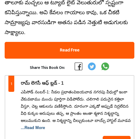
తాలూకు మచ్చలు ఆ ట్యూబ్ లైట్ వెలుతురులో స్పష్టంగా
కనిపిస్తున్నాయి. అవి కేవలం గాయాలు కావు, ఒక చీకటి
సామ్రాజ్యపు వారసుడిగా అతను పడిన నెత్తుటి అడుగులకు
సాక్ష్యాలు.
Read Free
Share This Book On:
1
రామ్ లెగసీ ఆఫ్ బ్లడ్ - 1
ఎపిసోడ్ నంబర్-1: నీడల ప్రభాతంవిజయవాడ నగరపు వీధుల్లో ఇంకా
వేకువజాము మంచు పూర్తిగా విడిపోలేదు. చలిగాలి పదునైన కత్తిలా
వీస్తూ, చెట్ల ఆకులను వణికిస్తోంది. దూరంగా ఎక్కడో అప్పుడే నిద్రలేచిన
వీధి కుక్కల అరుపులు తప్ప, ఆ ప్రాంతం అంతా శ్మశాన నిశ్శబ్దాన్ని
అలుముకుని ఉంది. ఆ నిశ్శబ్దాన్ని చీల్చుకుంటూ బాయ్స్ హాస్టల్ మూడవ
...Read More