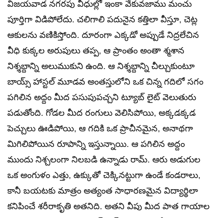
విజయవాడ నగరపు వీధుల్లో ఇంకా వేకువజాము మంచు
పూర్తిగా విడిపోలేదు. చలిగాలి పదునైన కత్తిలా వీస్తూ, చెట్ల
ఆకులను వణికిస్తోంది. దూరంగా ఎక్కడో అప్పుడే నిద్రలేచిన
వీధి కుక్కల అరుపులు తప్ప, ఆ ప్రాంతం అంతా శ్మశాన
నిశ్శబ్దాన్ని అలుముకుని ఉంది. ఆ నిశ్శబ్దాన్ని చీల్చుకుంటూ
బాయ్స్ హాస్టల్ మూడవ అంతస్తులోని ఒక చిన్న గదిలో సగం
పగిలిన అద్దం మీద పసుపుపచ్చని ట్యూబ్ లైట్ వెలుతురు
పడుతోంది. గోడల మీద రంగులు వెలిసిపోయి, అక్కడక్కడ
పెచ్చులు ఊడిపోయి, ఆ గదికి ఒక ప్రాచీనమైన, అనాథగా
మిగిలిపోయిన రూపాన్ని ఇస్తున్నాయి. ఆ పగిలిన అద్దం
ముందు నిశ్చలంగా నిలబడి ఉన్నాడు రామ్. ఆరు అడుగుల
ఒక అంగుళం ఎత్తు, ఉక్కుతో చెక్కినట్టుగా ఉండే కండరాలు,
కానీ బయటకు మాత్రం అత్యంత సాధారణమైన విద్యార్థిలా
కనిపించే శరీరాకృతి అతనిది. అతని వీపు మీద పాత గాయాల