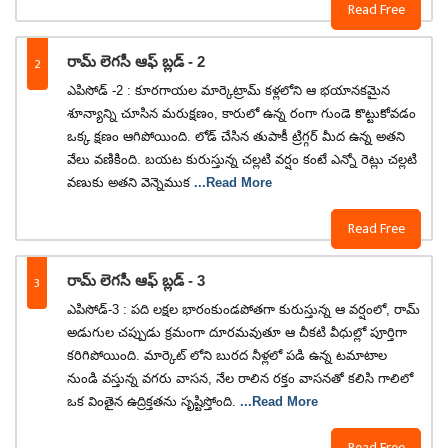
Read Free
2
రామ్ లెగసీ ఆఫ్ బ్లడ్ - 2
ఎపిసోడ్ -2 : కూరగాయల మార్కెట్రామ్ కళ్లలోని ఆ భయానకమైన
శూన్యాన్ని చూసిన మరుక్షణం, కారులో ఉన్న రంగా గుండె కొట్టుకోవడం
ఒక్క క్షణం ఆగిపోయింది. లోడ్ చేసిన తుపాకీ ట్రిగ్గర్ మీద ఉన్న అతని
వేలు వణికింది. బయట కురుస్తున్న చల్లటి వర్షం కంటే ఎన్నో రెట్లు చల్లటి
వణుకు అతని వెన్నెముక
...Read More
Read Free
3
రామ్ లెగసీ ఆఫ్ బ్లడ్ - 3
ఎపిసోడ్-3 : పది లక్షల భారంకుండపోతగా కురుస్తున్న ఆ వర్షంలో, రామ్
అడుగుల చప్పుడు క్రమంగా దూరమవుతూ ఆ చీకటి వీధుల్లో పూర్తిగా
కరిగిపోయింది. మార్కెట్ లోని బురద నీళ్లలో పడి ఉన్న టమాటాల
నుండి వస్తున్న వగరు వాసన, నేల రాలిన రక్తం వాసనతో కలిసి గాలిలో
ఒక వింతైన ఉద్రిక్తతను సృష్టిస్తోంది.
...Read More
Read Free