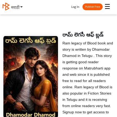
☰
Log In
मराठी
Publish Free
రామ్ లెగసీ ఆఫ్ బ్లడ్
Ram legacy of Blood book and
story is written by Dhamodar
Dhamod in Telugu . This story
is getting good reader
response on Matrubharti app
and web since it is published
free to read for all readers
online. Ram legacy of Blood is
also popular in Fiction Stories
in Telugu and it is receiving
from online readers very fast.
Signup now to get access to