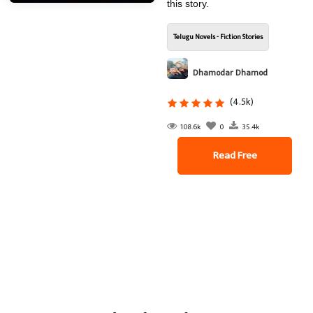
this story.
Telugu Novels - Fiction Stories
Dhamodar Dhamod
(4.5k)
108.6k
0
35.4k
Read Free