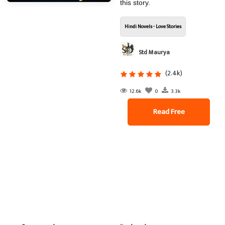
this story.
Hindi Novels - Love Stories
Std Maurya
(2.4k)
12.6k
0
3.3k
Read Free