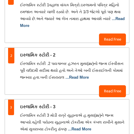
ઈસ્લામિક સ્ટોરી 1વહાલા વાંચક મિત્રો.ઇસ્લામનો પવિત્ર મહિનો
રમજાન અત્યારે ચાલી રહ્યો છે. અને તે 1/3 જેટલો પૂરો પણ થવા
આવ્યો છે.અને જ્યારે આ લેખ તમારા હાથમા આવશે ત્યારે
...Read
More
Read Free
2
ઇસ્લામિક સ્ટોરી - 2
ઈસ્લામિક સ્ટોરી .2 પયગમ્બર હઝરત મુસા(av)નો જન્મ ઈસ્વીસન
પૂર્વે ચઉદમી સદીમા થયો હતો.અને તેઓ બની ઈસરાઈલની કોમમાં
જન્મ્યા હતા.બની ઈસરાયલ
...Read More
Read Free
3
ઇસ્લામિક સ્ટોરી - 3
ઈસ્લામિક સ્ટોરી 3 મોડી રાત્રે યુહાનાએ હ.મુસા(av)ને જન્મ
આપ્યો.વહેલી પરોઢના યુહાનાએ ટોકરીમા એક કંબલ રાખીને મુસાને
એમાં સુવરાવ્યા ટોકરીનુ ઢાંકણ
...Read More