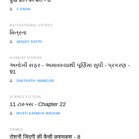
कुछ ज्ञान की बातें - 8
S SINHA
MOTIVATIONAL STORIES
મિત્રતા
SANJAY SHETH
HORROR STORIES
અનોખી સફર - અમાવસ્યાથી પૂર્ણિમા સુધી - પ્રકરણ -
91
DAKSHESH INAMDAR
SCIENCE-FICTION
11 ટાસ્ક્સ - Chapter 22
NIYATI KAPADIA NIRJHAR
DRAMA
रोशनी जिंदगी की कैसी कशमकश - 8