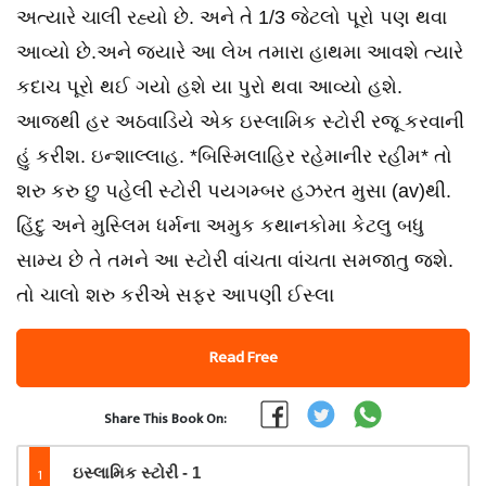
અત્યારે ચાલી રહ્યો છે. અને તે 1/3 જેટલો પૂરો પણ થવા
આવ્યો છે.અને જ્યારે આ લેખ તમારા હાથમા આવશે ત્યારે
કદાચ પૂરો થઈ ગયો હશે યા પુરો થવા આવ્યો હશે.
આજથી હર અઠવાડિયે એક ઇસ્લામિક સ્ટોરી રજૂ કરવાની
હું કરીશ. ઇન્શાલ્લાહ. *બિસ્મિલાહિર રહેમાનીર રહીમ* તો
શરુ કરુ છુ પહેલી સ્ટોરી પયગમ્બર હઝરત મુસા (av)થી.
હિંદુ અને મુસ્લિમ ધર્મના અમુક કથાનકોમા કેટલુ બધુ
સામ્ય છે તે તમને આ સ્ટોરી વાંચતા વાંચતા સમજાતુ જશે.
તો ચાલો શરુ કરીએ સફર આપણી ઈસ્લા
Read Free
Share This Book On:
1
ઇસ્લામિક સ્ટોરી - 1