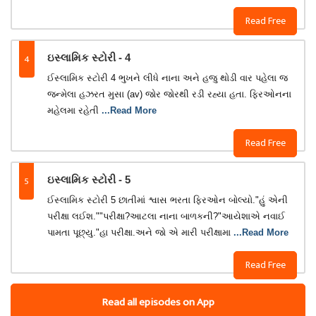
Read Free
4
ઇસ્લામિક સ્ટોરી - 4
ઈસ્લામિક સ્ટોરી 4 ભુખને લીધે નાના અને હજુ થોડી વાર પહેલા જ
જન્મેલા હઝરત મુસા (av) જોર જોરથી રડી રહ્યા હતા. ફિરઓનના
મહેલમા રહેતી
...Read More
Read Free
5
ઇસ્લામિક સ્ટોરી - 5
ઈસ્લામિક સ્ટોરી 5 છાતીમાં શ્વાસ ભરતા ફિરઓન બોલ્યો."હું એની
પરીક્ષા લઈશ.""પરીક્ષા?આટલા નાના બાળકની?"આયેશાએ નવાઈ
પામતા પૂછ્યુ."હા પરીક્ષા.અને જો એ મારી પરીક્ષામા
...Read More
Read Free
Read all episodes on App