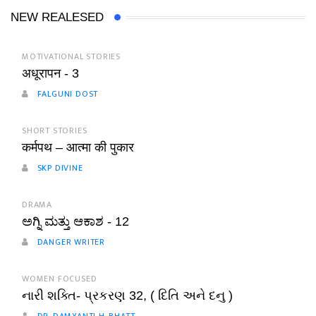
NEW REALESED
MOTIVATIONAL STORIES
अधूरापन - 3
FALGUNI DOST
SHORT STORIES
कर्मपथ – आत्मा की पुकार
SKP DIVINE
DRAMA
ಅಗ್ನಿ ಮತ್ತು ಆಕಾಶ - 12
DANGER WRITER
WOMEN FOCUSED
નારી શક્તિ- પ્રકરણ 32, ( દિતિ અને દનુ )