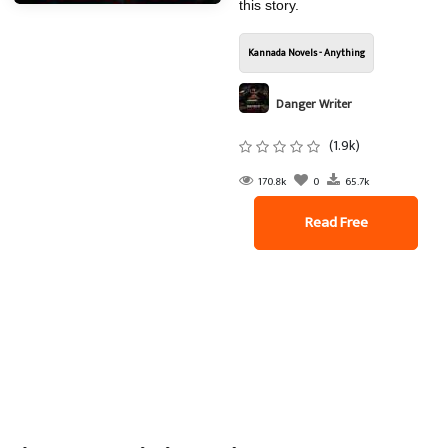
this story.
Kannada Novels - Anything
Danger Writer
(1.9k)
170.8k
0
65.7k
Read Free