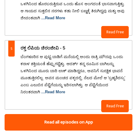
ಒಳಗಿನಿಂದ ಹೊರಬರುತ್ತಿರುವ ಒಂದು ಹೊಸ ಅಂಗದಂತೆ ಭಾಸವಾಗುತ್ತಿತ್ತು.
ಆ ಗಾಯದ ಸುತ್ತಲಿನ ನರಗಳು ಕಡು ನೀಲಿ ಬಣ್ಣಕ್ಕೆ ತಿರುಗಿದ್ದವು ಮತ್ತು ಅವು
ಜೀವಂತವಾಗಿ
...Read More
Read Free
5
ರಕ್ತ ಲಿಪಿಯ ಚಿರಂಜೀವಿ - 5
ಬೆಂಗಳೂರಿನ ಆ ಪುಟ್ಟ ಬಾಡಿಗೆ ಮನೆಯಲ್ಲಿ ಅಂದು ರಾತ್ರಿ ಮೌನವು ಒಂದು
ಕರಾಳ ಶಕ್ತಿಯಂತೆ ಹೆಪ್ಪುಗಟ್ಟಿತ್ತು. ಆದರ್ಶ್ ತನ್ನ ರೂಮಿನ ಬಾಗಿಲನ್ನು
ಒಳಗಿನಿಂದ ಮೂರು ಬಾರಿ ಲಾಕ್ ಮಾಡಿದ್ದರೂ, ಅವನಿಗೆ ಸುರಕ್ಷಿತ ಭಾವನೆ
ಮೂಡುತ್ತಿರಲಿಲ್ಲ. ಅವನ ಮಂಚದ ಪಕ್ಕದಲ್ಲಿ, ನೆಲದ ಮೇಲೆ ಆ 'ಬ್ರಹ್ಮಶಿರಸ್ಸು'
ಎಂಬ ಎಲುಬಿನ ಪೆಟ್ಟಿಗೆಯನ್ನು ಇರಿಸಲಾಗಿತ್ತು. ಆ ಪೆಟ್ಟಿಗೆಯಿಂದ
ನಿರಂತರವಾಗಿ
...Read More
Read Free
Read all episodes on App