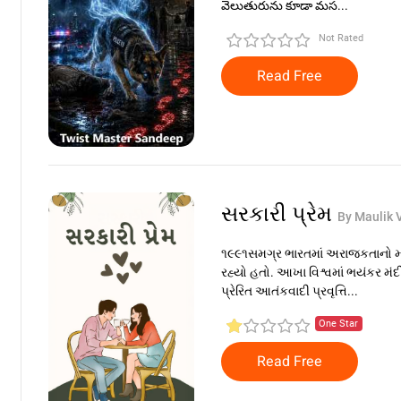
వెలుతురును కూడా మస...
Not Rated
Read Free
સરકારી પ્રેમ
By Maulik 
૧૯૯૧સમગ્ર ભારતમાં અરાજકતાનો‌ મા
રહ્યો હતો. આખા વિશ્વમાં ભયંકર મં
પ્રેરિત આતંકવાદી પ્રવૃત્તિ...
One Star
Read Free