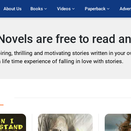
About Us
Books 
Videos 
Paperback 
Adver
ovels are free to read 
ring, thrilling and motivating stories written in your
life time experience of falling in love with stories.