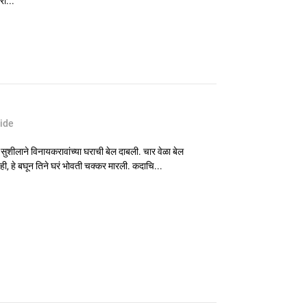
रा...
hide
सुशीलाने विनायकरावांच्या घराची बेल दाबली. चार वेळा बेल
ही, हे बघून तिने घरं भोवती चक्कर मारली. कदाचि...