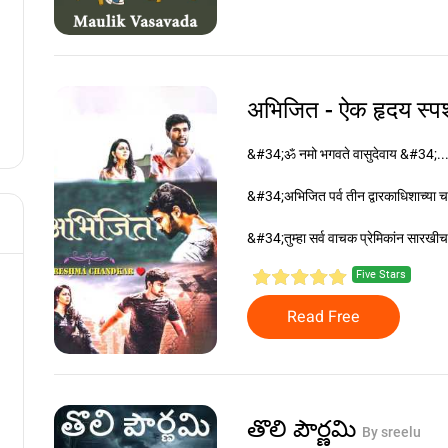
अभिजित - ऐक हृदय स्पर्
&#34;ॐ नमो भगवते वासुदेवाय &#34;..
&#34;अभिजित पर्व तीन द्वारकाधिशाच्या
&#34;तुम्हा सर्व वाचक प्रेमिकांन सारखी
Five Stars
Read Free
తొలి పౌర్ణమి
By sreelu