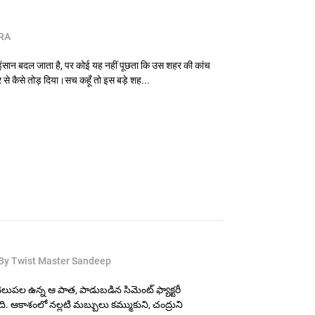
RA
ा इंसान बदल जाता है, पर कोई यह नहीं पूछता कि उस शहर की कांच
र से कैसे तोड़ दिया।सच कहूँ तो इस बड़े शह...
By Twist Master Sandeep
ెలుపల ఉన్న ఆ పాత, పాడుబడిన సిమెంట్ ఫ్యాక్టరీ
ంది. ఆకాశంలో నల్లటి మబ్బులు కమ్ముకుని, చంద్రుని