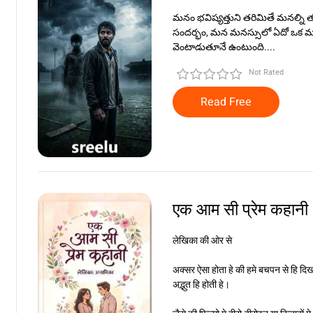
మనం భవిష్యత్తుని తరిమితే మనల్న
సందర్భం, మన మనస్సులో ఏదో ఒక 
వెంటాడుతూనే ఉంటుంది....
Not Rated
Read Free
एक आम सी प्रेम कहानी
लेखिका की ओर से
अक्सर ऐसा होता हे की हमे बचपन से हि दि
अद्भुत हि होती हे।