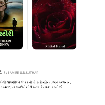
ોટ
By I AM ER U.D.SUTHAR
વણાયેલી લાગણીઓ લેખકની પોતાની મહેનત અને કલ્પનાનું
&#34; ના શબ્દોને ચોરી કરવા કે નકલ કરવી એ