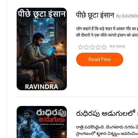
पीछे छूटा इंसान
By RAVIND
लोग कहते हैं कि बड़े शहर में आकर गाँव क
की दीवारों ने एक जीते-जागते इंसान को अंद
Not Rated
Read Free
రుధిరపు అడుగులలో
రాత్రి పదకొండైంది. బెంగళూరు నగరం వ
ప్రాంగణంలో శ్మశాన నిశ్శబ్దం ఆవరించి