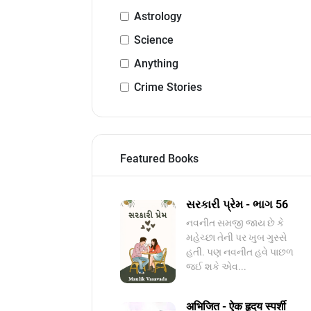
Astrology
Science
Anything
Crime Stories
Featured Books
સરકારી પ્રેમ - ભાગ 56
નવનીત સમજી જાય છે કે
મહેચ્છા તેની પર ખુબ ગુસ્સે
હતી. પણ નવનીત હવે પાછળ
જઈ શકે એવ...
अभिजित - ऐक हृदय स्पर्शी