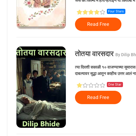
जैसे की फिल्मो मे हीरो-हीरोइन या किताबों मे 
Four Stars
Read Free
तोतया वारसदार
By Dilip B
त्या दिवशी सकाळी १० वाजण्याच्या सुमारास 
दाबल्यावर सुद्धा आतून काहीच उत्तर आलं ना
One Star
Read Free