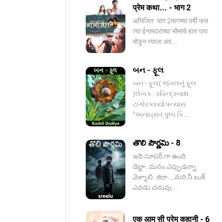
प्रेम कथा... - भाग 2
️अभिजित ️ भाग 2मागच्या वर्षी जस
त्या ईनामदरांच्या भीमाचे हात पाय
मोडून त्याला अप...
બન - ફૂલ
બન - ફૂલ( જંગલનું ફૂલ
)લેખક : રવિન્દ્રનાથ
ટાગોરકાવ્યોપન્યાસ​
"અનાઘ્રાતં પુષ્પં કિ...
తొలి పౌర్ణమి - 8
ఇది సూపర్ గా ఉంది
డెల్టా..మనం ఎప్పుడన్నా
వెళ్ళాలి..కదా.., మరి నీ బుక్
ఎవడు చదువు...
एक आम सी प्रेम कहानी - 6