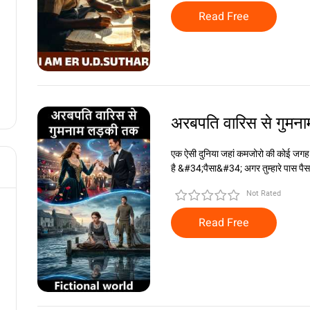
Read Free
अरबपति वारिस से गुमन
एक ऐसी दुनिया जहां कमजोरो की कोई जगह
है &#34;पैसा&#34; अगर तुम्हारे पास पैस
Not Rated
Read Free