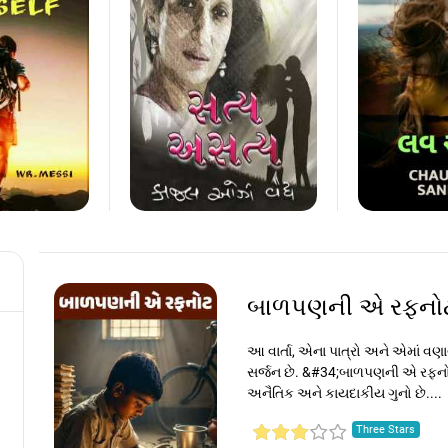
બાળપણની એ રફન
​આ વાર્તા, એના પાત્રો અને એમાં 
સર્જન છે. &#34;બાળપણની એ રફનોટ
અનૈતિક અને કાયદાકીય ગુનો છે....
Three Stars