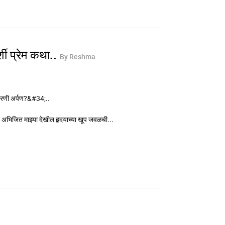
शी प्रेम कथा..
By Reshma
.
 चरणी अर्पण?&#34;..
च अभिजित माझ्या देखील हृदयाच्या खूप जवळची...