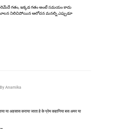
ి తరిమేదే గతం, ఇక్కడ గతం అంటే సమయం కాదు
మూలన నిలిచిపోయిన ఆలోచన మనల్ని ఎప్పుడూ
By Anamika
खाया या अहसास कराया जाता हे के प्रेम कहानिया बस अमर या