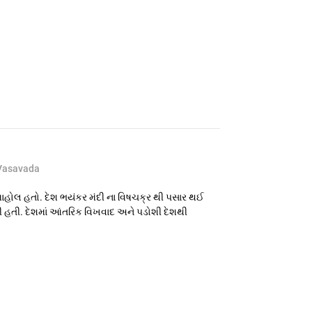
Vasavada
હોલ હતો. દેશ ભયંકર મંદી ના વિષચક્ર થી પસાર થઈ
દી હતી. દેશમાં આંતરિક વિખવાદ અને પડોશી દેશથી