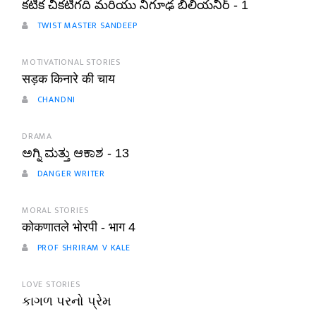
కటిక చీకటిగది మరియు నిగూఢ బిలియనీర్ - 1
TWIST MASTER SANDEEP
MOTIVATIONAL STORIES
सड़क किनारे की चाय
CHANDNI
DRAMA
ಅಗ್ನಿ ಮತ್ತು ಆಕಾಶ - 13
DANGER WRITER
MORAL STORIES
कोकणातले भोरपी - भाग 4
PROF SHRIRAM V KALE
LOVE STORIES
કાગળ પરનો પ્રેમ