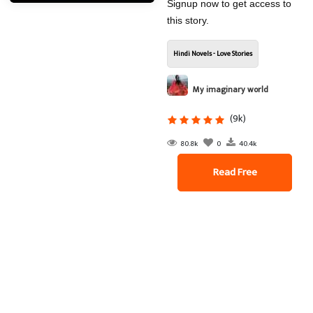
Signup now to get access to
this story.
Hindi Novels - Love Stories
My imaginary world
(9k)
80.8k
0
40.4k
Read Free