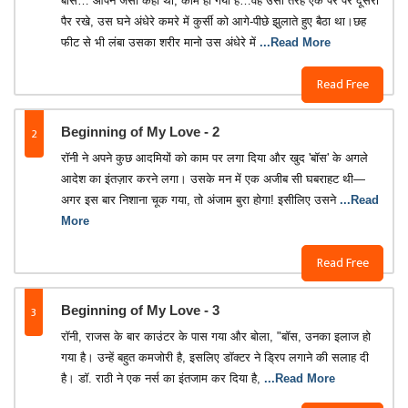
बॉस… आपने जैसा कहा था, काम हो गया है…वह उसी तरह एक पैर पर दूसरा
पैर रखे, उस घने अंधेरे कमरे में कुर्सी को आगे-पीछे झुलाते हुए बैठा था।छह
फीट से भी लंबा उसका शरीर मानो उस अंधेरे में
...Read More
Read Free
2
Beginning of My Love - 2
​रॉनी ने अपने कुछ आदमियों को काम पर लगा दिया और खुद 'बॉस' के अगले
आदेश का इंतज़ार करने लगा। उसके मन में एक अजीब सी घबराहट थी—
अगर इस बार निशाना चूक गया, तो अंजाम बुरा होगा! इसीलिए उसने
...Read
More
Read Free
3
Beginning of My Love - 3
​रॉनी, राजस के बार काउंटर के पास गया और बोला, "बॉस, उनका इलाज हो
गया है। उन्हें बहुत कमजोरी है, इसलिए डॉक्टर ने ड्रिप लगाने की सलाह दी
है। डॉ. राठी ने एक नर्स का इंतजाम कर दिया है,
...Read More