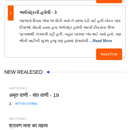
3
અર્ધચંદ્રની હવેલી - 3
આજનો દિવસ એમ જ વીતી ગયો ને સાંજ પડી ગઈ હતી નોકર બધા
દીવાઓ ગોઠવી રહ્યા હતા.અર્ધચંદ્ર હવેલી આખી દીવડાંના પીળા
પ્રકાશથી ઝગમગી રહી હતી. બહાર વરસાદ બંધ થઈ ગયો હતો, પણ
ભીની માટીની સુગંધ હજુ પણ હવામાં ફેલાયેલી
...Read More
Read Free
NEW REALESED
ANYTHING
अमृत वाणी - संत वाणी - 19
NITYA OSWAL
ANYTHING
श्रावण मास का महत्व