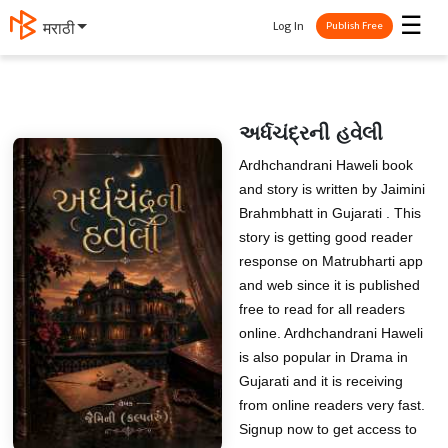
☰
Log In
தமிழ்
Publish Free
અર્ધચંદ્રની હવેલી
Ardhchandrani Haweli book
and story is written by Jaimini
Brahmbhatt in Gujarati . This
story is getting good reader
response on Matrubharti app
and web since it is published
free to read for all readers
online. Ardhchandrani Haweli
is also popular in Drama in
Gujarati and it is receiving
from online readers very fast.
Signup now to get access to