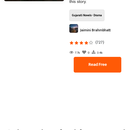
this story.
Gujarati Novels - Drama
Jaimini Brahmbhatt
(727)
7.7k
0
3.4k
Read Free