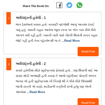
Share This Book On:
1
અર્ધચંદ્રની હવેલી - 1
ભાગ 1સાંજનો સમય હતો. વરસાદી વાદળોથી આખું આકાશ ઢંકાઈ
ગયું હતું. ગામની બહાર આવેલા જૂના રસ્તા પર એક બસ ધીમે ધીમે
આગળ વધી રહી હતી. બસની બારી પાસે બેઠેલી શિવાંગી સતત બહાર
જોઈ રહી હતી.તેના પહેરવેષ થી જ તે
...Read More
Read Free
2
અર્ધચંદ્રની હવેલી - 2
સવારે હવેલીમાં મીઠો સૂર્યપ્રકાશ ફેલાયો હતો…પણ શિવાંગી માટે આ
સવાર થોડી અજાણી હતી.કારણ તે આજે પહેલીવાર પોતાની અલગ
જગ્યા એ હતી સૂર્યપ્રકાશ ની કિરણો થી તે ધીમે ધીમે ઊંઘમાંથી
જાગી.રાતની એ સફેદ સાડીવાળી સ્ત્રીની છબી હજુ પણ એની
આંખોમાં
...Read More
Read Free