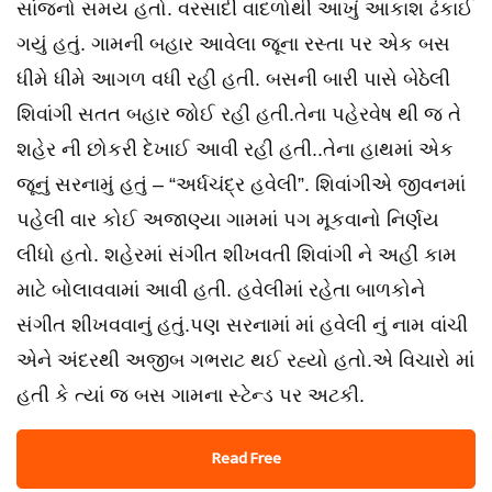
સાંજનો સમય હતો. વરસાદી વાદળોથી આખું આકાશ ઢંકાઈ
ગયું હતું. ગામની બહાર આવેલા જૂના રસ્તા પર એક બસ
ધીમે ધીમે આગળ વધી રહી હતી. બસની બારી પાસે બેઠેલી
શિવાંગી સતત બહાર જોઈ રહી હતી.તેના પહેરવેષ થી જ તે
શહેર ની છોકરી દેખાઈ આવી રહી હતી..તેના હાથમાં એક
જૂનું સરનામું હતું – “અર્ધચંદ્ર હવેલી”. શિવાંગીએ જીવનમાં
પહેલી વાર કોઈ અજાણ્યા ગામમાં પગ મૂકવાનો નિર્ણય
લીધો હતો. શહેરમાં સંગીત શીખવતી શિવાંગી ને અહીં કામ
માટે બોલાવવામાં આવી હતી. હવેલીમાં રહેતા બાળકોને
સંગીત શીખવવાનું હતું.પણ સરનામાં માં હવેલી નું નામ વાંચી
એને અંદરથી અજીબ ગભરાટ થઈ રહ્યો હતો.એ વિચારો માં
હતી કે ત્યાં જ બસ ગામના સ્ટેન્ડ પર અટકી.
Read Free